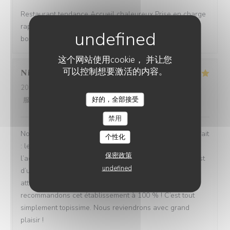
Restaurant tendance Accueil chaleureux Prise en charge
rapide Bon rapport qualité/prix Assiettes copieuses et
bons produits
这个网站使用cookie， 并让您
可以控制想要激活的内容。
Nicolas
B
2026-08-04
- 13:30 - 来宾 4
好的，全部接受
服务
:
5
/5
氛围
:
5
/5
菜单
:
5
/5
质价比
:
5
/5
禁用
Nous avons passé un excellent moment ! Tout était parfait
个性化
: les repas étaient délicieux, le service irréprochable, et
保密政策
l’accueil d’une chaleur exceptionnelle. Toute l’équipe est
undefined
d’une grande gentillesse, avec de nombreuses petites
attentions qui font vraiment la différence. Nous
recommandons cet établissement à 100 % ! C’est tout
simplement topissime. Nous reviendrons avec grand
plaisir !