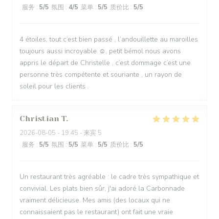
服务
:
5
/5
氛围
:
4
/5
菜单
:
5
/5
质价比
:
5
/5
4 étoiles, tout c’est bien passé , l’andouillette au maroilles
toujours aussi incroyable ☺️, petit bémol nous avons
appris le départ de Christelle , c’est dommage c’est une
personne très compétente et souriante , un rayon de
soleil pour les clients .
Christian
T
2026-08-05
- 19:45 - 来宾 5
服务
:
5
/5
氛围
:
5
/5
菜单
:
5
/5
质价比
:
5
/5
Un restaurant très agréable : le cadre très sympathique et
convivial. Les plats bien sûr, j'ai adoré la Carbonnade
vraiment délicieuse. Mes amis (des locaux qui ne
connaissaient pas le restaurant) ont fait une vraie