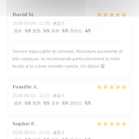
David
M
2026-08-04
- 12:30 - 来宾 5
服务
:
5
/5
氛围
:
5
/5
菜单
:
5
/5
质价比
:
4
/5
Service impeccable et convivial. Nourriture excellente et
très copieuse. Je recommande particulièrement le mille
feuille à la crème noisette-vanille. Un délice 😋
Famille
A
2026-08-02
- 12:15 - 来宾 5
服务
:
5
/5
氛围
:
5
/5
菜单
:
5
/5
质价比
:
5
/5
Sophie
F
2026-08-02
- 13:15 - 来宾 6