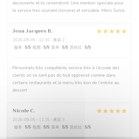
decouverte et ils reviendront. Une mention speciale pour
le service tres souriant (sincere) et serviable. Merci Sonia.
Jean Jacques
B
2026-08-05
- 12:30 - 来宾 2
服务
:
5
/5
氛围
:
5
/5
菜单
:
5
/5
质价比
:
5
/5
Personnels très compétents service très à l’écoute des
clients on se sent pas du tout oppressé comme dans
certains restaurants et le menu très bon de l’entrée au
dessert
Nicole
C
2026-08-05
- 12:15 - 来宾 3
服务
:
5
/5
氛围
:
5
/5
菜单
:
5
/5
质价比
:
5
/5