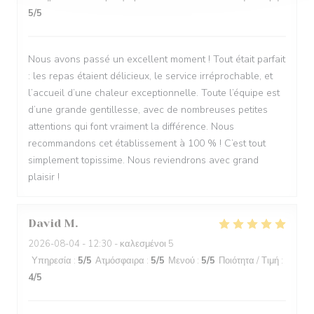
5
/5
Nous avons passé un excellent moment ! Tout était parfait
: les repas étaient délicieux, le service irréprochable, et
l’accueil d’une chaleur exceptionnelle. Toute l’équipe est
d’une grande gentillesse, avec de nombreuses petites
attentions qui font vraiment la différence. Nous
recommandons cet établissement à 100 % ! C’est tout
simplement topissime. Nous reviendrons avec grand
plaisir !
David
M
2026-08-04
- 12:30 - καλεσμένοι 5
Υπηρεσία
:
5
/5
Ατμόσφαιρα
:
5
/5
Μενού
:
5
/5
Ποιότητα / Τιμή
:
4
/5