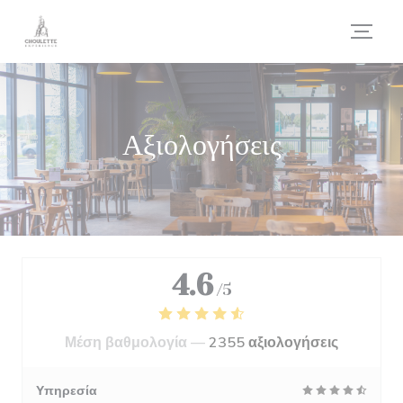
Πίνακας διαχείρισης "Μπισκότων" (Cookies)
Αξιολογήσεις
4.6
/5
Μέση βαθμολογία —
2355 αξιολογήσεις
Υπηρεσία