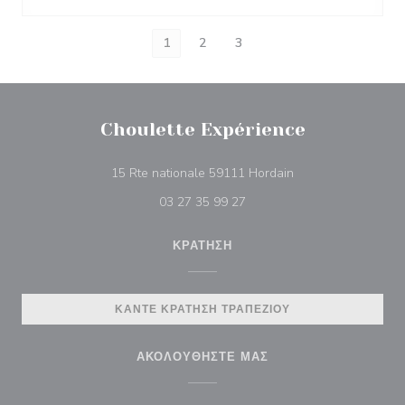
1
2
3
Choulette Expérience
((ανοίγει σε νέο πα
15 Rte nationale 59111 Hordain
03 27 35 99 27
ΚΡΆΤΗΣΗ
ΚΆΝΤΕ ΚΡΆΤΗΣΗ ΤΡΑΠΕΖΙΟΎ
ΑΚΟΛΟΥΘΉΣΤΕ ΜΑΣ