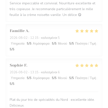
Service impeccable et convivial. Nourriture excellente et
très copieuse. Je recommande particulièrement le mille
feuille à la crème noisette-vanille. Un délice 😋
Famille
A
2026-08-02
- 12:15 - καλεσμένοι 5
Υπηρεσία
:
5
/5
Ατμόσφαιρα
:
5
/5
Μενού
:
5
/5
Ποιότητα / Τιμή
:
5
/5
Sophie
F
2026-08-02
- 13:15 - καλεσμένοι 6
Υπηρεσία
:
5
/5
Ατμόσφαιρα
:
5
/5
Μενού
:
5
/5
Ποιότητα / Τιμή
:
5
/5
Plat du jour trio de spécialités du Nord : excellente idée.
Délicieux.