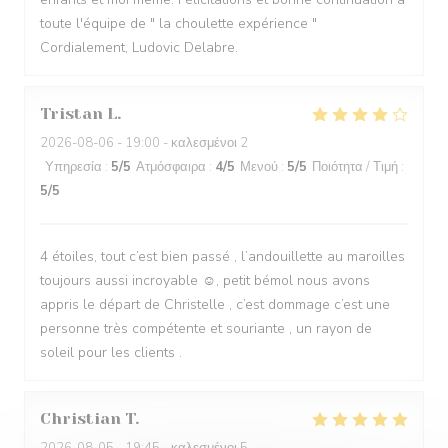
toute l'équipe de " la choulette expérience "
Cordialement, Ludovic Delabre.
Tristan
L
2026-08-06
- 19:00 - καλεσμένοι 2
Υπηρεσία
:
5
/5
Ατμόσφαιρα
:
4
/5
Μενού
:
5
/5
Ποιότητα / Τιμή
:
5
/5
4 étoiles, tout c’est bien passé , l’andouillette au maroilles
toujours aussi incroyable ☺️, petit bémol nous avons
appris le départ de Christelle , c’est dommage c’est une
personne très compétente et souriante , un rayon de
soleil pour les clients .
Christian
T