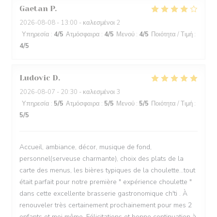
Gaetan
P
2026-08-08
- 13:00 - καλεσμένοι 2
Υπηρεσία
:
4
/5
Ατμόσφαιρα
:
4
/5
Μενού
:
4
/5
Ποιότητα / Τιμή
:
4
/5
Ludovic
D
2026-08-07
- 20:30 - καλεσμένοι 3
Υπηρεσία
:
5
/5
Ατμόσφαιρα
:
5
/5
Μενού
:
5
/5
Ποιότητα / Τιμή
:
5
/5
Accueil, ambiance, décor, musique de fond,
personnel(serveuse charmante), choix des plats de la
carte des menus, les bières typiques de la choulette...tout
était parfait pour notre première " expérience choulette "
dans cette excellente brasserie gastronomique ch'ti . À
renouveler très certainement prochainement pour mes 2
enfants et moi même. Félicitations et bonne continuation à