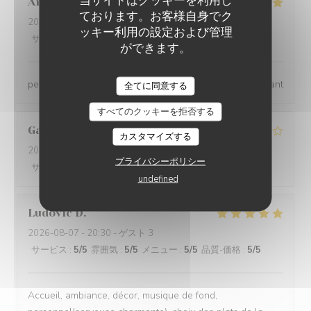
当サイトはクッキーを利用し
Anne
D
ております。お客様自身でク
2026-08-07
- 13:00 - ゲスト 4
ッキー利用の設定および管理
サービス
:
5
/5
雰囲気
:
5
/5
メニュー
:
5
/5
品質-価格
:
5
/5
ができます。
personnel qualifié, très agréable, aimable. repas excellant
全てに同意する
すべてのクッキーを拒否する
Gaetan
P
カスタマイズする
2026-08-08
- 13:00 - ゲスト 2
プライバシーポリシー
サービス
:
4
/5
雰囲気
:
4
/5
メニュー
:
4
/5
品質-価格
:
4
/5
undefined
Ludovic
D
2026-08-07
- 20:30 - ゲスト 3
サービス
:
5
/5
雰囲気
:
5
/5
メニュー
:
5
/5
品質-価格
:
5
/5
Accueil, ambiance, décor, musique de fond,