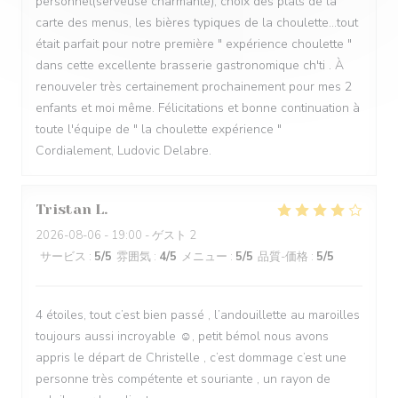
personnel(serveuse charmante), choix des plats de la
carte des menus, les bières typiques de la choulette...tout
était parfait pour notre première " expérience choulette "
dans cette excellente brasserie gastronomique ch'ti . À
renouveler très certainement prochainement pour mes 2
enfants et moi même. Félicitations et bonne continuation à
toute l'équipe de " la choulette expérience "
Cordialement, Ludovic Delabre.
Tristan
L
2026-08-06
- 19:00 - ゲスト 2
サービス
:
5
/5
雰囲気
:
4
/5
メニュー
:
5
/5
品質-価格
:
5
/5
4 étoiles, tout c’est bien passé , l’andouillette au maroilles
toujours aussi incroyable ☺️, petit bémol nous avons
appris le départ de Christelle , c’est dommage c’est une
personne très compétente et souriante , un rayon de