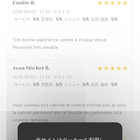
Emilie
R
2026-08-09
- 12:30 - ゲスト 9
サービス
:
5
/5
雰囲気
:
5
/5
メニュー
:
5
/5
品質-価格
:
5
/5
Très bonne expérience comme à chaque venue.
Personnel très aimable.
Jean Michel
B
2026-08-02
- 13:15 - ゲスト 10
サービス
:
5
/5
雰囲気
:
5
/5
メニュー
:
5
/5
品質-価格
:
5
/5
nous sommes très satisfait et surtout n'hésité pas, je vous
le conseil personnel très à l'écoute des personnes à la
moindre demande