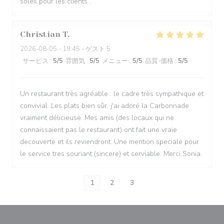
soleil pour les clients .
Christian
T
2026-08-05
- 19:45 - ゲスト 5
サービス
:
5
/5
雰囲気
:
5
/5
メニュー
:
5
/5
品質-価格
:
5
/5
Un restaurant très agréable : le cadre très sympathique et
convivial. Les plats bien sûr, j'ai adoré la Carbonnade
vraiment délicieuse. Mes amis (des locaux qui ne
connaissaient pas le restaurant) ont fait une vraie
decouverte et ils reviendront. Une mention speciale pour
le service tres souriant (sincere) et serviable. Merci Sonia.
1
2
3