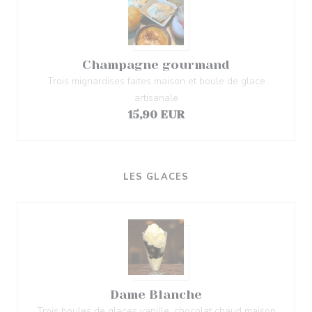
Champagne gourmand
Trois mignardises faites maison et boule de glace
artisanale
15,90 EUR
LES GLACES
Dame Blanche
Trois boules de glaces vanille, chocolat chaud maison