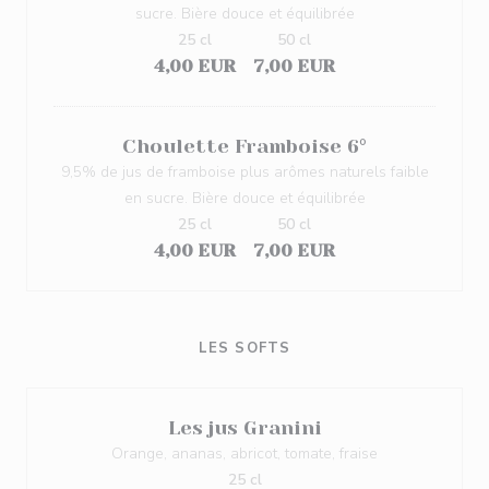
sucre. Bière douce et équilibrée
25 cl
50 cl
4,00 EUR
7,00 EUR
Choulette Framboise 6°
9,5% de jus de framboise plus arômes naturels faible
en sucre. Bière douce et équilibrée
25 cl
50 cl
4,00 EUR
7,00 EUR
LES SOFTS
Les jus Granini
Orange, ananas, abricot, tomate, fraise
25 cl