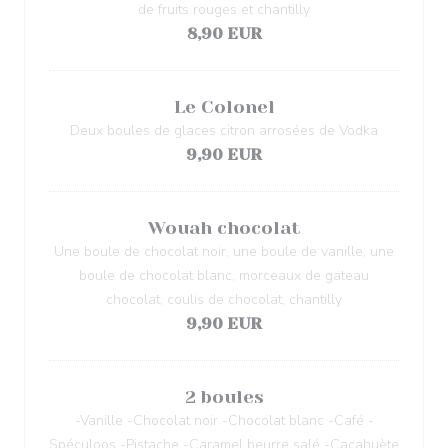
de fruits rouges et chantilly
8,90 EUR
Le Colonel
Deux boules de glaces citron arrosées de Vodka
9,90 EUR
Wouah chocolat
Une boule de chocolat noir, une boule de vanille, une
boule de chocolat blanc, morceaux de gateau
chocolat, coulis de chocolat, chantilly
9,90 EUR
2 boules
-Vanille -Chocolat noir -Chocolat blanc -Café -
Spéculoos -Pistache -Caramel beurre salé -Cacahuète