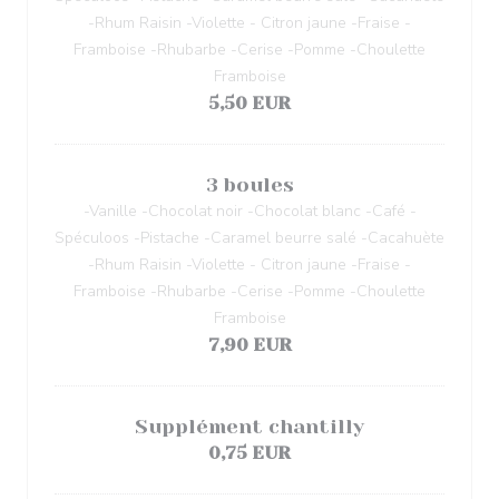
-Rhum Raisin -Violette - Citron jaune -Fraise -
Framboise -Rhubarbe -Cerise -Pomme -Choulette
Framboise
5,50 EUR
3 boules
-Vanille -Chocolat noir -Chocolat blanc -Café -
Spéculoos -Pistache -Caramel beurre salé -Cacahuète
-Rhum Raisin -Violette - Citron jaune -Fraise -
Framboise -Rhubarbe -Cerise -Pomme -Choulette
Framboise
7,90 EUR
Supplément chantilly
0,75 EUR