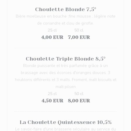
Choulette Blonde 7,5°
Bière moelleuse en bouche ;fine mousse ; légère note
de coriandre et clou de girofle.
25 cl
50 cl
4,00 EUR
7,00 EUR
Choulette Triple Blonde 8,5°
Blonde puissante et très parfumée grâce à un
brassage avec des écorces d'oranges douces. 3
houblons différents et 3 malts. Froment, malt biscuits et
malt pilsen
25 cl
50 cl
4,50 EUR
8,00 EUR
La Choulette Quintessence 10,5%
Le savoir-faire d'une brasserie séculaire au service du