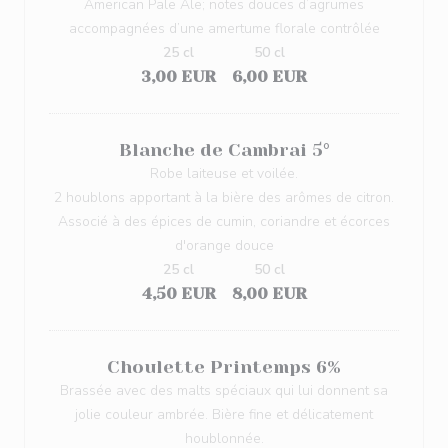
American Pale Ale; notes douces d’agrumes
accompagnées d’une amertume florale contrôlée
25 cl
50 cl
3,00 EUR
6,00 EUR
Blanche de Cambrai 5°
Robe laiteuse et voilée.
2 houblons apportant à la bière des arômes de citron.
Associé à des épices de cumin, coriandre et écorces
d'orange douce
25 cl
50 cl
4,50 EUR
8,00 EUR
Choulette Printemps 6%
Brassée avec des malts spéciaux qui lui donnent sa
jolie couleur ambrée. Bière fine et délicatement
houblonnée.