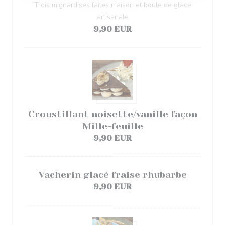
Trois mignardises faites maison et boule de glace
artisanale
9,90 EUR
Croustillant noisette/vanille façon
Mille-feuille
9,90 EUR
Vacherin glacé fraise rhubarbe
9,90 EUR