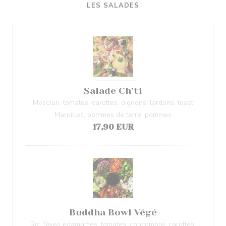
LES SALADES
Salade Ch’ti
Mesclun, tomates, carottes, oignons, lardons, toast
Maroilles, pommes de terre, pommes
17,90 EUR
Buddha Bowl Végé
Riz, fèves edamames, tomates, concombre, carottes,