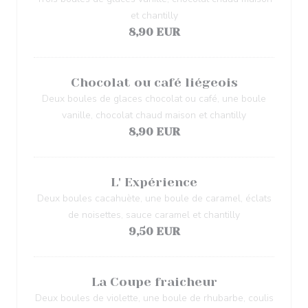
et chantilly
8,90 EUR
Chocolat ou café liégeois
Deux boules de glaces chocolat ou café, une boule
vanille, chocolat chaud maison et chantilly
8,90 EUR
L' Expérience
Deux boules cacahuète, une boule de caramel, éclats
de noisettes, sauce caramel et chantilly
9,50 EUR
La Coupe fraicheur
Deux boules de violette, une boule de rhubarbe, coulis