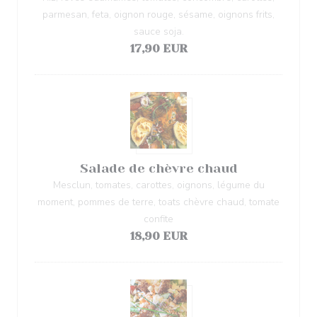
parmesan, feta, oignon rouge, sésame, oignons frits,
sauce soja.
17,90 EUR
Salade de chèvre chaud
Mesclun, tomates, carottes, oignons, légume du
moment, pommes de terre, toats chèvre chaud, tomate
confite
18,90 EUR