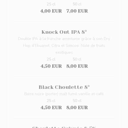
25 cl
50 cl
4,00 EUR
7,00 EUR
Knock Out IPA 8°
Double IPA à la franche amertume grâce à son Dry
Hop d’Ekuanot, Citra et Simcoe. Note de fruits
exotiques
25 cl
50 cl
4,50 EUR
8,00 EUR
Black Choulette 8°
Bière noire (porter) malt fumé vanille et café
25 cl
50 cl
4,50 EUR
8,00 EUR