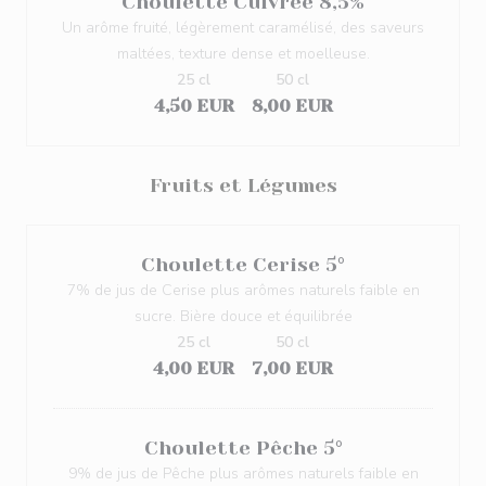
Choulette Cuivrée 8,5%
Un arôme fruité, légèrement caramélisé, des saveurs
maltées, texture dense et moelleuse.
25 cl
50 cl
4,50 EUR
8,00 EUR
Fruits et Légumes
Choulette Cerise 5°
7% de jus de Cerise plus arômes naturels faible en
sucre. Bière douce et équilibrée
25 cl
50 cl
4,00 EUR
7,00 EUR
Choulette Pêche 5°
9% de jus de Pêche plus arômes naturels faible en