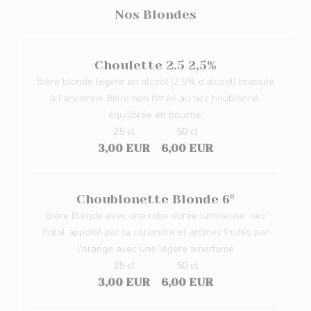
Nos Blondes
Choulette 2.5 2,5%
Bière blonde légère en alcool (2,5% d’alcool) brassée
à l’ancienne Bière non filtrée au nez houblonné,
équilibrée en bouche.
25 cl
50 cl
3,00 EUR
6,00 EUR
Choublonette Blonde 6°
Bière Blonde avec une robe dorée lumineuse, nez
floral apporté par la coriandre et arômes fruités par
l'orange avec une légère amertume
25 cl
50 cl
3,00 EUR
6,00 EUR