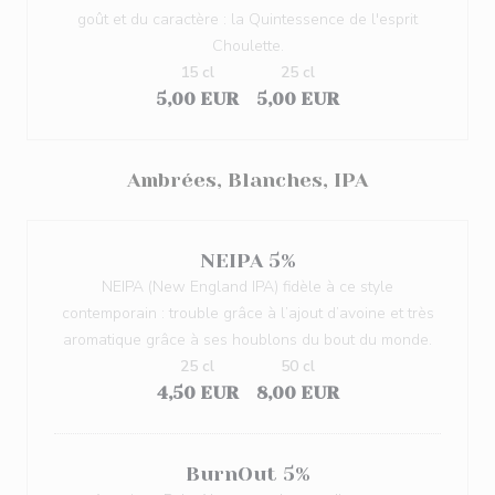
goût et du caractère : la Quintessence de l'esprit
Choulette.
15 cl
25 cl
5,00 EUR
5,00 EUR
Ambrées, Blanches, IPA
NEIPA 5%
NEIPA (New England IPA) fidèle à ce style
contemporain : trouble grâce à l’ajout d’avoine et très
aromatique grâce à ses houblons du bout du monde.
25 cl
50 cl
4,50 EUR
8,00 EUR
BurnOut 5%