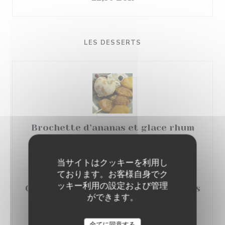
LES DESSERTS
Brochette d’ananas et glace rhum
raisin ou vanille
7,50 EUR
当サイトはクッキーを利用し
ております。お客様自身でク
ッキー利用の設定および管理
Chou crème légère à la vanille et ses
ができます。
fruits rouges
8,50 EUR
全てに同意する