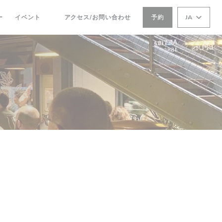
ー
イベント
アクセス/お問い合わせ
予約
JA
((新しいウィンドウで開きます))