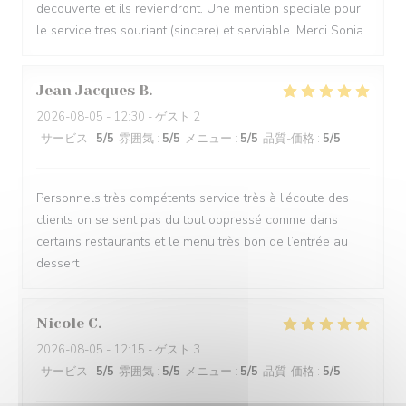
decouverte et ils reviendront. Une mention speciale pour
le service tres souriant (sincere) et serviable. Merci Sonia.
Jean Jacques
B
2026-08-05
- 12:30 - ゲスト 2
サービス
:
5
/5
雰囲気
:
5
/5
メニュー
:
5
/5
品質-価格
:
5
/5
Personnels très compétents service très à l’écoute des
clients on se sent pas du tout oppressé comme dans
certains restaurants et le menu très bon de l’entrée au
dessert
Nicole
C
2026-08-05
- 12:15 - ゲスト 3
サービス
:
5
/5
雰囲気
:
5
/5
メニュー
:
5
/5
品質-価格
:
5
/5