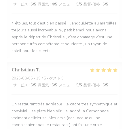
サービス
:
5
/5
雰囲気
:
4
/5
メニュー
:
5
/5
品質-価格
:
5
/5
4 étoiles, tout c’est bien passé , l’andouillette au maroilles
toujours aussi incroyable ☺️, petit bémol nous avons
appris le départ de Christelle , c’est dommage c’est une
personne très compétente et souriante , un rayon de
soleil pour les clients .
Christian
T
2026-08-05
- 19:45 - ゲスト 5
サービス
:
5
/5
雰囲気
:
5
/5
メニュー
:
5
/5
品質-価格
:
5
/5
Un restaurant très agréable : le cadre très sympathique et
convivial. Les plats bien sûr, j'ai adoré la Carbonnade
vraiment délicieuse. Mes amis (des locaux qui ne
connaissaient pas le restaurant) ont fait une vraie