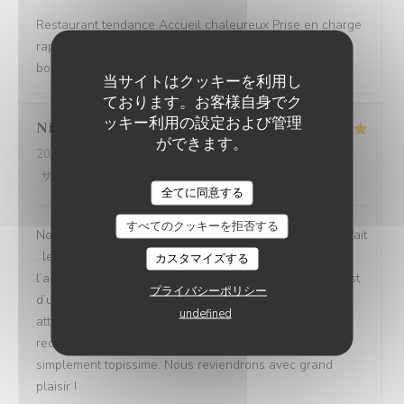
Restaurant tendance Accueil chaleureux Prise en charge
rapide Bon rapport qualité/prix Assiettes copieuses et
bons produits
当サイトはクッキーを利用し
ております。お客様自身でク
ッキー利用の設定および管理
Nicolas
B
ができます。
2026-08-04
- 13:30 - ゲスト 4
サービス
:
5
/5
雰囲気
:
5
/5
メニュー
:
5
/5
品質-価格
:
5
/5
全てに同意する
すべてのクッキーを拒否する
Nous avons passé un excellent moment ! Tout était parfait
: les repas étaient délicieux, le service irréprochable, et
カスタマイズする
l’accueil d’une chaleur exceptionnelle. Toute l’équipe est
プライバシーポリシー
d’une grande gentillesse, avec de nombreuses petites
undefined
attentions qui font vraiment la différence. Nous
recommandons cet établissement à 100 % ! C’est tout
simplement topissime. Nous reviendrons avec grand
plaisir !