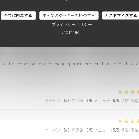
lissement à 100 % ! C’est tout simplement topissime. Nous reviendrons
全てに同意する
すべてのクッキーを拒否する
カスタマイズする
プライバシーポリシー
undefined
サービス
:
5
/5
雰囲気
:
5
/5
メニュー
:
5
/5
品質-価格
e et très copieuse. Je recommande particulièrement le mille feuille à la
サービス
:
5
/5
雰囲気
:
5
/5
メニュー
:
5
/5
品質-価格
サービス
:
5
/5
雰囲気
:
5
/5
メニュー
:
5
/5
品質-価格