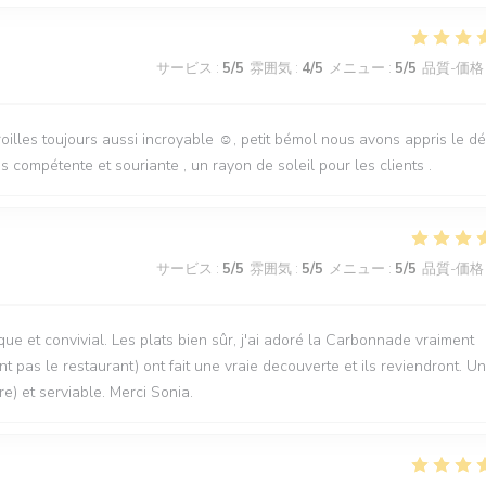
サービス
:
5
/5
雰囲気
:
4
/5
メニュー
:
5
/5
品質-価格
aroilles toujours aussi incroyable ☺️, petit bémol nous avons appris le d
 compétente et souriante , un rayon de soleil pour les clients .
サービス
:
5
/5
雰囲気
:
5
/5
メニュー
:
5
/5
品質-価格
que et convivial. Les plats bien sûr, j'ai adoré la Carbonnade vraiment
t pas le restaurant) ont fait une vraie decouverte et ils reviendront. U
re) et serviable. Merci Sonia.