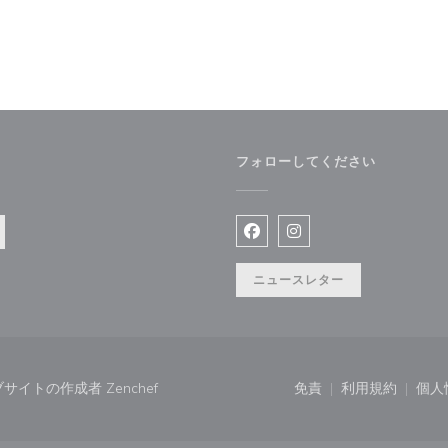
フォローしてください
きます))
Facebook ((新しいウィン
Instagram ((新
ニュースレター
((新しいウィンドウで開きます))
ランウェブサイトの作成者
Zenchef
免責
利用規約
個人
((新しいウィンドウで
((新しいウ