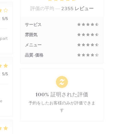
評価の平均 —
2355 レビュー
:
5
/5
サービス
雰囲気
épart
メニュー
品質-価格
:
5
/5
100% 証明された評価
ne
予約をしたお客様のみが評価できま
す