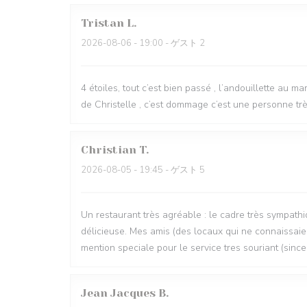
Tristan
L
2026-08-06
- 19:00 - ゲスト 2
4 étoiles, tout c’est bien passé , l’andouillette au m
de Christelle , c’est dommage c’est une personne très
Christian
T
2026-08-05
- 19:45 - ゲスト 5
Un restaurant très agréable : le cadre très sympathi
délicieuse. Mes amis (des locaux qui ne connaissaien
mention speciale pour le service tres souriant (since
Jean Jacques
B