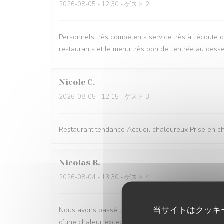
2026-08-05
- 12:30 - ゲスト 2
Personnels très compétents service très à l’écoute 
restaurants et le menu très bon de l’entrée au desse
Nicole
C
2026-08-05
- 12:15 - ゲスト 3
Restaurant tendance Accueil chaleureux Prise en cha
Nicolas
B
2026-08-04
- 13:30 - ゲスト 4
当サイトはクッキ
Nous avons passé un excellent moment ! Tout était parf
d’une chaleur exceptionnelle. Toute l’équipe est d’u