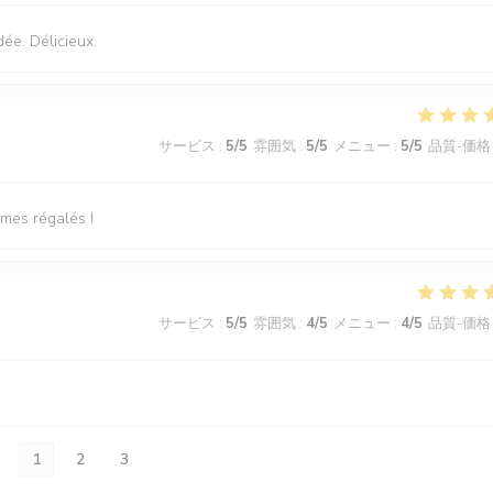
dée. Délicieux.
サービス
:
5
/5
雰囲気
:
5
/5
メニュー
:
5
/5
品質-価格
mmes régalés !
サービス
:
5
/5
雰囲気
:
4
/5
メニュー
:
4
/5
品質-価格
1
2
3