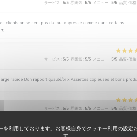
サービス
:
5
/5
雰囲気
:
5
/5
メニュー
:
5
/5
品質-価格
des clients on se sent pas du tout oppressé comme dans certains
rt
サービス
:
5
/5
雰囲気
:
5
/5
メニュー
:
5
/5
品質-価格
rge rapide Bon rapport qualité/prix Assiettes copieuses et bons produ
サービス
:
5
/5
雰囲気
:
5
/5
メニュー
:
5
/5
品質-価格
ーを利用しております。お客様自身でクッキー利用の設定
ait : les repas étaient délicieux, le service irréprochable, et l’accueil
す。
ne grande gentillesse, avec de nombreuses petites attentions qui font