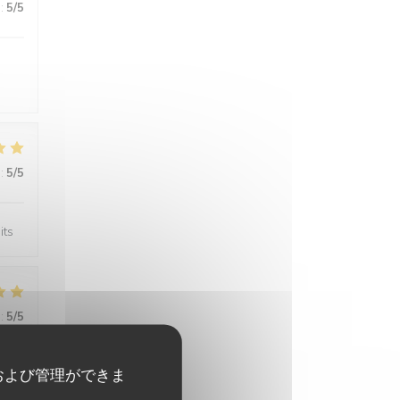
:
5
/5
:
5
/5
its
:
5
/5
および管理ができま