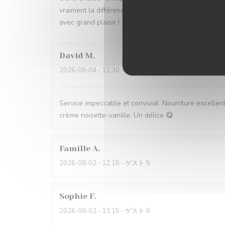
vraiment la différence. Nous recommandons cet étab
avec grand plaisir !
David
M
2026-08-04
- 12:30 - ゲスト 5
Service impeccable et convivial. Nourriture excellent
crème noisette-vanille. Un délice 😋
Famille
A
2026-08-02
- 12:15 - ゲスト 5
Sophie
F
2026-08-02
- 13:15 - ゲスト 6