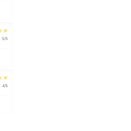
:
5
/5
:
4
/5