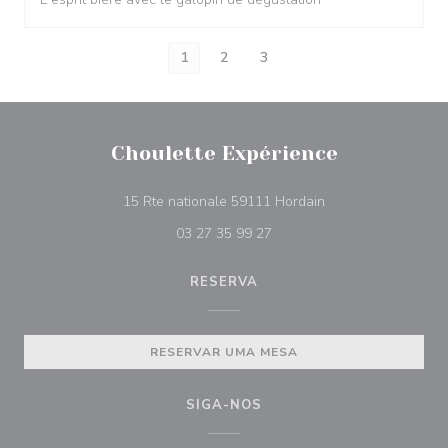
1
2
3
Choulette Expérience
((abre numa nova ja
15 Rte nationale 59111 Hordain
03 27 35 99 27
RESERVA
RESERVAR UMA MESA
SIGA-NOS