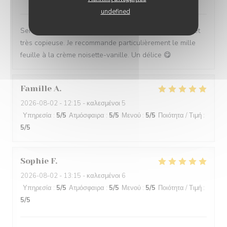
undefined
Service impeccable et convivial. Nourriture excellente et
très copieuse. Je recommande particulièrement le mille
feuille à la crème noisette-vanille. Un délice 😋
Famille
A
2026-08-02
- 12:15 - καλεσμένοι 5
Υπηρεσία
:
5
/5
Ατμόσφαιρα
:
5
/5
Μενού
:
5
/5
Ποιότητα / Τιμή
:
5
/5
Sophie
F
2026-08-02
- 13:15 - καλεσμένοι 6
Υπηρεσία
:
5
/5
Ατμόσφαιρα
:
5
/5
Μενού
:
5
/5
Ποιότητα / Τιμή
:
5
/5