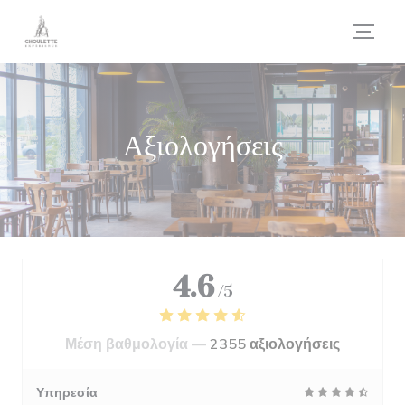
Πίνακας διαχείρισης "Μπισκότων" (Cookies)
Αξιολογήσεις
4.6
/5
Μέση βαθμολογία —
2355 αξιολογήσεις
Υπηρεσία