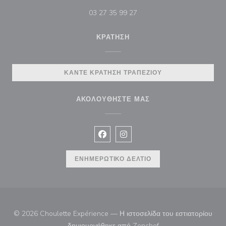
03 27 35 99 27
ΚΡΆΤΗΣΗ
ΚΆΝΤΕ ΚΡΆΤΗΣΗ ΤΡΑΠΕΖΙΟΎ
ΑΚΟΛΟΥΘΉΣΤΕ ΜΑΣ
Facebook ((ανοίγει σε νέο παράθυρ
Instagram ((ανοίγει σε νέο π
ΕΝΗΜΕΡΩΤΙΚΌ ΔΕΛΤΊΟ
© 2026 Choulette Expérience — Η ιστοσελίδα του εστιατορίου
((ανοίγει σε νέο παρά
δημιουργήθηκε από
Zenchef