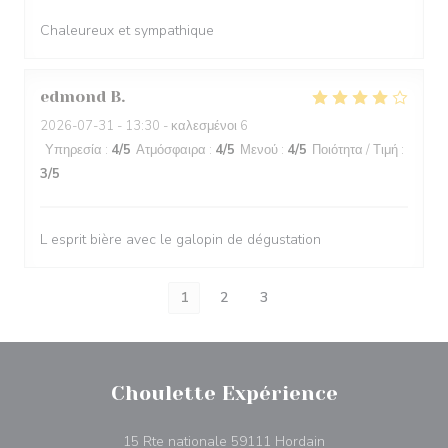
Chaleureux et sympathique
edmond
B
2026-07-31
- 13:30 - καλεσμένοι 6
Υπηρεσία
:
4
/5
Ατμόσφαιρα
:
4
/5
Μενού
:
4
/5
Ποιότητα / Τιμή
:
3
/5
L esprit bière avec le galopin de dégustation
1
2
3
Choulette Expérience
((ανοίγει σε νέο πα
15 Rte nationale 59111 Hordain