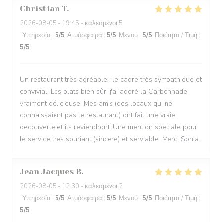
Christian
T
2026-08-05
- 19:45 - καλεσμένοι 5
Υπηρεσία
:
5
/5
Ατμόσφαιρα
:
5
/5
Μενού
:
5
/5
Ποιότητα / Τιμή
:
5
/5
Un restaurant très agréable : le cadre très sympathique et
convivial. Les plats bien sûr, j'ai adoré la Carbonnade
vraiment délicieuse. Mes amis (des locaux qui ne
connaissaient pas le restaurant) ont fait une vraie
decouverte et ils reviendront. Une mention speciale pour
le service tres souriant (sincere) et serviable. Merci Sonia.
Jean Jacques
B
2026-08-05
- 12:30 - καλεσμένοι 2
Υπηρεσία
:
5
/5
Ατμόσφαιρα
:
5
/5
Μενού
:
5
/5
Ποιότητα / Τιμή
:
5
/5