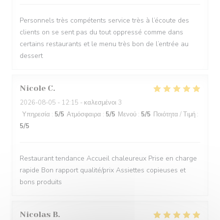
Personnels très compétents service très à l’écoute des
clients on se sent pas du tout oppressé comme dans
certains restaurants et le menu très bon de l’entrée au
dessert
Nicole
C
2026-08-05
- 12:15 - καλεσμένοι 3
Υπηρεσία
:
5
/5
Ατμόσφαιρα
:
5
/5
Μενού
:
5
/5
Ποιότητα / Τιμή
:
5
/5
Restaurant tendance Accueil chaleureux Prise en charge
rapide Bon rapport qualité/prix Assiettes copieuses et
bons produits
Nicolas
B