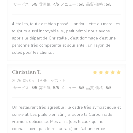
サービス
:
5
/5
雰囲気
:
4
/5
メニュー
:
5
/5
品質-価格
:
5
/5
4 étoiles, tout c’est bien passé , l’andouillette au maroilles
toujours aussi incroyable ☺️, petit bémol nous avons
appris le départ de Christelle , c’est dommage c’est une
personne très compétente et souriante , un rayon de
soleil pour les clients .
Christian
T
2026-08-05
- 19:45 - ゲスト 5
サービス
:
5
/5
雰囲気
:
5
/5
メニュー
:
5
/5
品質-価格
:
5
/5
Un restaurant très agréable : le cadre très sympathique et
convivial. Les plats bien sûr, j'ai adoré la Carbonnade
vraiment délicieuse. Mes amis (des locaux qui ne
connaissaient pas le restaurant) ont fait une vraie