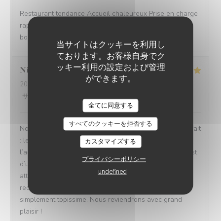
Restaurant tendance Accueil chaleureux Prise en charge
rapide Bon rapport qualité/prix Assiettes copieuses et
bons produits
当サイトはクッキーを利用し
ております。お客様自身でク
ッキー利用の設定および管理
Nicolas
B
ができます。
2026-08-04
- 13:30 - ゲスト 4
サービス
:
5
/5
雰囲気
:
5
/5
メニュー
:
5
/5
品質-価格
:
5
/5
全てに同意する
すべてのクッキーを拒否する
Nous avons passé un excellent moment ! Tout était parfait
: les repas étaient délicieux, le service irréprochable, et
カスタマイズする
l’accueil d’une chaleur exceptionnelle. Toute l’équipe est
プライバシーポリシー
d’une grande gentillesse, avec de nombreuses petites
undefined
attentions qui font vraiment la différence. Nous
recommandons cet établissement à 100 % ! C’est tout
simplement topissime. Nous reviendrons avec grand
plaisir !