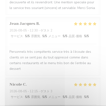
decouverte et ils reviendront. Une mention speciale pour
le service tres souriant (sincere) et serviable. Merci Sonia.
Jean Jacques
B
2026-08-05
- 12:30 - ゲスト 2
サービス
:
5
/5
雰囲気
:
5
/5
メニュー
:
5
/5
品質-価格
:
5
/5
Personnels très compétents service très à l’écoute des
clients on se sent pas du tout oppressé comme dans
certains restaurants et le menu très bon de l’entrée au
dessert
Nicole
C
2026-08-05
- 12:15 - ゲスト 3
サービス
:
5
/5
雰囲気
:
5
/5
メニュー
:
5
/5
品質-価格
:
5
/5