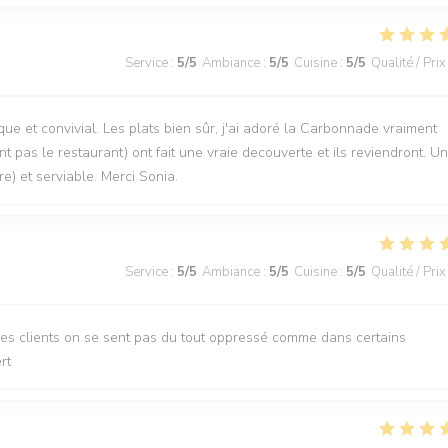
Service
:
5
/5
Ambiance
:
5
/5
Cuisine
:
5
/5
Qualité / Prix
que et convivial. Les plats bien sûr, j'ai adoré la Carbonnade vraiment
t pas le restaurant) ont fait une vraie decouverte et ils reviendront. U
re) et serviable. Merci Sonia.
Service
:
5
/5
Ambiance
:
5
/5
Cuisine
:
5
/5
Qualité / Prix
des clients on se sent pas du tout oppressé comme dans certains
rt