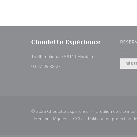
Choulette Expérience
RÉSER
((ouvre une nouvelle fe
15 Rte nationale 59111 Hordain
RÉSE
03 27 35 99 27
© 2026 Choulette Expérience — Création de site inter
Mentions légales
CGU
Politique de protection 
((ouvre une nouvelle fenêtre))
((ouvre une nouvelle fenêtre)