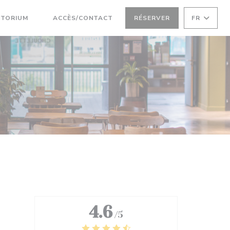
TORIUM
ACCÈS/CONTACT
RÉSERVER
FR
((OUVRE UNE NOUVELLE FENÊTRE))
4.6
/5