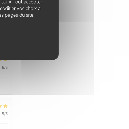
z sur « Tout accepter
modifier vos choix à
es pages du site.
:
5
/5
:
5
/5
:
5
/5