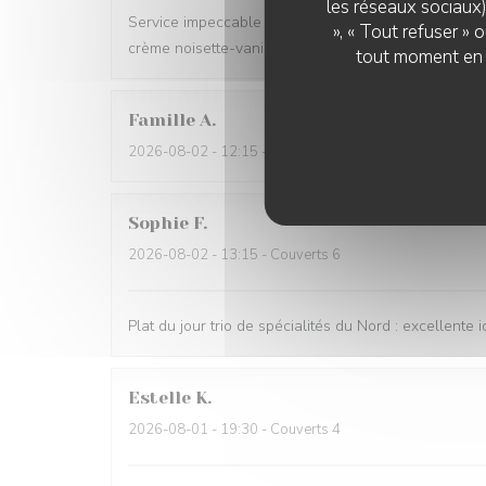
les réseaux sociaux)
Service impeccable et convivial. Nourriture excellent
», « Tout refuser »
crème noisette-vanille. Un délice 😋
tout moment en c
Famille
A
2026-08-02
- 12:15 - Couverts 5
Sophie
F
2026-08-02
- 13:15 - Couverts 6
Plat du jour trio de spécialités du Nord : excellente i
Estelle
K
2026-08-01
- 19:30 - Couverts 4