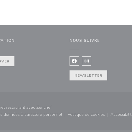
VATION
NOUS SUIVRE
nêtre))
RVER
Facebook ((ouvre une nouvel
Instagram ((ouvre une 
NEWSLETTER
((ouvre une nouvelle fenêtre))
net restaurant avec
Zenchef
des données à caractère personnel
Politique de cookies
Accessibilit
)
((ouvre une nouvelle fenêtre))
((ouvre une nouvelle fe
((ouv