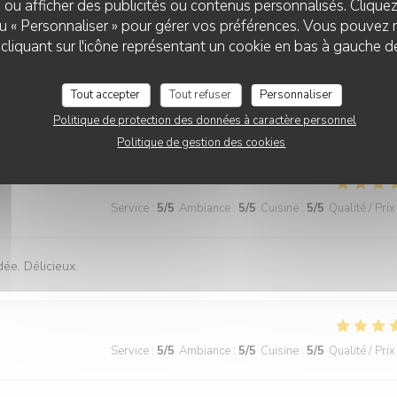
 ou afficher des publicités ou contenus personnalisés. Clique
e et très copieuse. Je recommande particulièrement le mille feuille à la
 ou « Personnaliser » pour gérer vos préférences. Vous pouvez 
liquant sur l'icône représentant un cookie en bas à gauche d
Tout accepter
Tout refuser
Personnaliser
Politique de protection des données à caractère personnel
Service
:
5
/5
Ambiance
:
5
/5
Cuisine
:
5
/5
Qualité / Prix
Politique de gestion des cookies
Service
:
5
/5
Ambiance
:
5
/5
Cuisine
:
5
/5
Qualité / Prix
dée. Délicieux.
Service
:
5
/5
Ambiance
:
5
/5
Cuisine
:
5
/5
Qualité / Prix