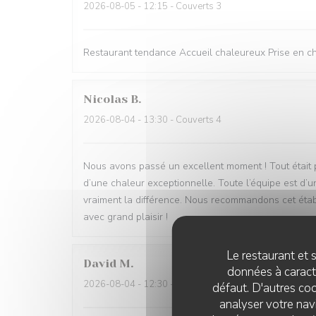
2026-08-05
- 12:15 - Couverts 3
Restaurant tendance Accueil chaleureux Prise en cha
Nicolas
B
2026-08-04
- 13:30 - Couverts 4
Nous avons passé un excellent moment ! Tout était parf
d’une chaleur exceptionnelle. Toute l’équipe est d’u
vraiment la différence. Nous recommandons cet étab
avec grand plaisir !
Le restaurant et s
David
M
données à caractè
2026-08-04
- 12:30 - Couverts 5
défaut. D'autres coo
analyser votre navi