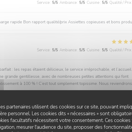
Service
:
5
/5
Ambiance
:
5
/5
Cuisine
:
5
/5
Qualité / Prix
rge rapide Bon rapport qualité/prix Assiettes copieuses et bons produ
Service
:
5
/5
Ambiance
:
5
/5
Cuisine
:
5
/5
Qualité / Prix
ait : les repas étaient délicieux, le service irréprochable, et l’accueil
ne grande gentillesse, avec de nombreuses petites attentions qui font
lissement à 100 % ! C’est tout simplement topissime. Nous reviendrons
es partenaires utilisent des cookies sur ce site, pouvant impli
re personnel. Les cookies dits « nécessaires » sont obligatoire
Service
:
5
/5
Ambiance
:
5
/5
Cuisine
:
5
/5
Qualité / Prix
kies facultatifs nécessitent votre consentement. Ces cookies 
gation, mesurer l'audience du site, proposer des fonctionnalité