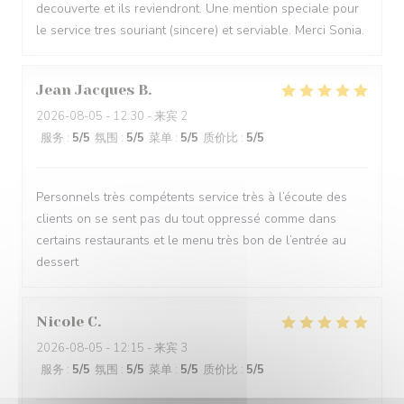
decouverte et ils reviendront. Une mention speciale pour
le service tres souriant (sincere) et serviable. Merci Sonia.
Jean Jacques
B
2026-08-05
- 12:30 - 来宾 2
服务
:
5
/5
氛围
:
5
/5
菜单
:
5
/5
质价比
:
5
/5
Personnels très compétents service très à l’écoute des
clients on se sent pas du tout oppressé comme dans
certains restaurants et le menu très bon de l’entrée au
dessert
Nicole
C
2026-08-05
- 12:15 - 来宾 3
服务
:
5
/5
氛围
:
5
/5
菜单
:
5
/5
质价比
:
5
/5