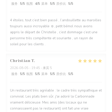
服务
:
5
/5
氛围
:
4
/5
菜单
:
5
/5
质价比
:
5
/5
4 étoiles, tout c’est bien passé , l’andouillette au maroilles
toujours aussi incroyable ☺️, petit bémol nous avons
appris le départ de Christelle , c’est dommage c’est une
personne très compétente et souriante , un rayon de
soleil pour les clients .
Christian
T
2026-08-05
- 19:45 - 来宾 5
服务
:
5
/5
氛围
:
5
/5
菜单
:
5
/5
质价比
:
5
/5
Un restaurant très agréable : le cadre très sympathique et
convivial. Les plats bien sûr, j'ai adoré la Carbonnade
vraiment délicieuse. Mes amis (des locaux qui ne
connaissaient pas le restaurant) ont fait une vraie