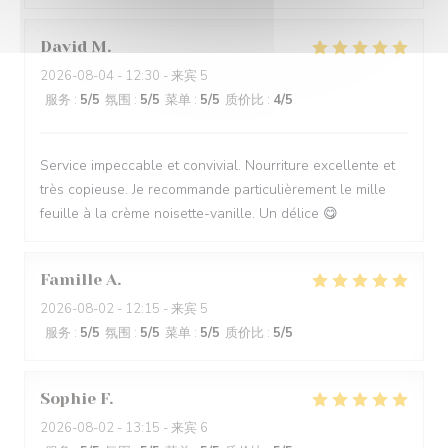
David
M
2026-08-04
- 12:30 - 来宾 5
服务
:
5
/5
氛围
:
5
/5
菜单
:
5
/5
质价比
:
4
/5
Service impeccable et convivial. Nourriture excellente et
très copieuse. Je recommande particulièrement le mille
feuille à la crème noisette-vanille. Un délice 😋
Famille
A
2026-08-02
- 12:15 - 来宾 5
服务
:
5
/5
氛围
:
5
/5
菜单
:
5
/5
质价比
:
5
/5
Sophie
F
2026-08-02
- 13:15 - 来宾 6