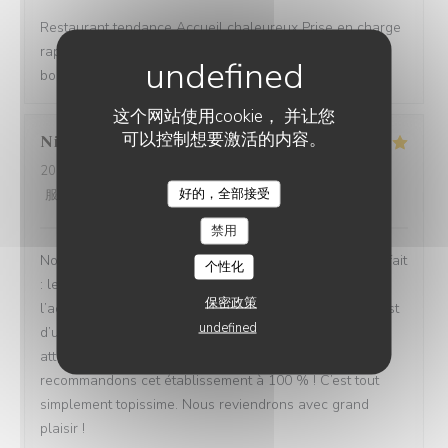
Restaurant tendance Accueil chaleureux Prise en charge
rapide Bon rapport qualité/prix Assiettes copieuses et
bons produits
这个网站使用cookie， 并让您
可以控制想要激活的内容。
Nicolas
B
2026-08-04
- 13:30 - 来宾 4
好的，全部接受
服务
:
5
/5
氛围
:
5
/5
菜单
:
5
/5
质价比
:
5
/5
禁用
Nous avons passé un excellent moment ! Tout était parfait
个性化
: les repas étaient délicieux, le service irréprochable, et
保密政策
l’accueil d’une chaleur exceptionnelle. Toute l’équipe est
undefined
d’une grande gentillesse, avec de nombreuses petites
attentions qui font vraiment la différence. Nous
recommandons cet établissement à 100 % ! C’est tout
simplement topissime. Nous reviendrons avec grand
plaisir !