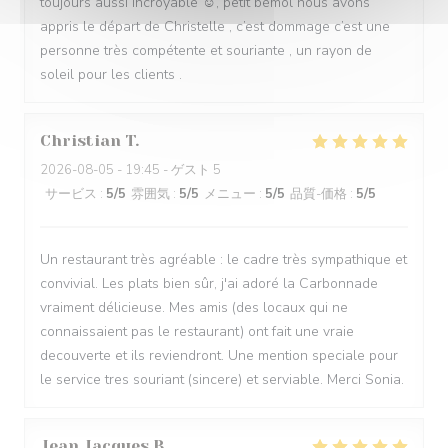
toujours aussi incroyable ☺️, petit bémol nous avons
appris le départ de Christelle , c’est dommage c’est une
personne très compétente et souriante , un rayon de
soleil pour les clients .
Christian
T
2026-08-05
- 19:45 - ゲスト 5
サービス
:
5
/5
雰囲気
:
5
/5
メニュー
:
5
/5
品質-価格
:
5
/5
Un restaurant très agréable : le cadre très sympathique et
convivial. Les plats bien sûr, j'ai adoré la Carbonnade
vraiment délicieuse. Mes amis (des locaux qui ne
connaissaient pas le restaurant) ont fait une vraie
decouverte et ils reviendront. Une mention speciale pour
le service tres souriant (sincere) et serviable. Merci Sonia.
Jean Jacques
B