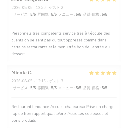
2026-08-05
- 12:30 - ゲスト 2
サービス
:
5
/5
雰囲気
:
5
/5
メニュー
:
5
/5
品質-価格
:
5
/5
Personnels très compétents service très à l’écoute des
clients on se sent pas du tout oppressé comme dans
certains restaurants et le menu très bon de l’entrée au
dessert
Nicole
C
2026-08-05
- 12:15 - ゲスト 3
サービス
:
5
/5
雰囲気
:
5
/5
メニュー
:
5
/5
品質-価格
:
5
/5
Restaurant tendance Accueil chaleureux Prise en charge
rapide Bon rapport qualité/prix Assiettes copieuses et
bons produits