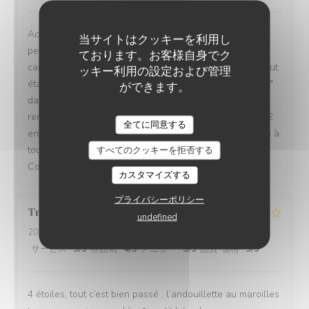
Accueil, ambiance, décor, musique de fond,
当サイトはクッキーを利用し
personnel(serveuse charmante), choix des plats de la
ております。お客様自身でク
carte des menus, les bières typiques de la choulette...tout
ッキー利用の設定および管理
était parfait pour notre première " expérience choulette "
ができます。
dans cette excellente brasserie gastronomique ch'ti . À
renouveler très certainement prochainement pour mes 2
全てに同意する
enfants et moi même. Félicitations et bonne continuation à
toute l'équipe de " la choulette expérience "
すべてのクッキーを拒否する
Cordialement, Ludovic Delabre.
カスタマイズする
プライバシーポリシー
Tristan
L
undefined
2026-08-06
- 19:00 - ゲスト 2
サービス
:
5
/5
雰囲気
:
4
/5
メニュー
:
5
/5
品質-価格
:
5
/5
4 étoiles, tout c’est bien passé , l’andouillette au maroilles