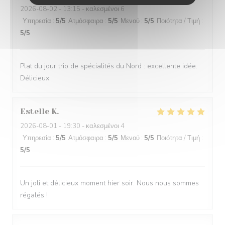
2026-08-02
- 13:15 - καλεσμένοι 6
Υπηρεσία
:
5
/5
Ατμόσφαιρα
:
5
/5
Μενού
:
5
/5
Ποιότητα / Τιμή
:
5
/5
Plat du jour trio de spécialités du Nord : excellente idée.
Délicieux.
Estelle
K
2026-08-01
- 19:30 - καλεσμένοι 4
Υπηρεσία
:
5
/5
Ατμόσφαιρα
:
5
/5
Μενού
:
5
/5
Ποιότητα / Τιμή
:
5
/5
Un joli et délicieux moment hier soir. Nous nous sommes
régalés !