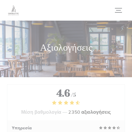
Πίνακας διαχείρισης "Μπισκότων" (Cookies)
Αξιολογήσεις
4.6
/5
Μέση βαθμολογία —
2350 αξιολογήσεις
Υπηρεσία