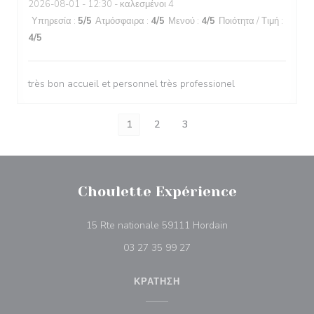
2026-08-01
- 12:30 - καλεσμένοι 4
Υπηρεσία
:
5
/5
Ατμόσφαιρα
:
4
/5
Μενού
:
4
/5
Ποιότητα / Τιμή
:
4
/5
très bon accueil et personnel très professionel
1
2
3
Choulette Expérience
((ανοίγει σε νέο πα
15 Rte nationale 59111 Hordain
03 27 35 99 27
ΚΡΆΤΗΣΗ