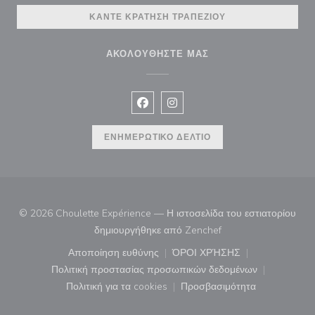
ΚΆΝΤΕ ΚΡΆΤΗΣΗ ΤΡΑΠΕΖΙΟΎ
ΑΚΟΛΟΥΘΉΣΤΕ ΜΑΣ
Facebook ((ανοίγει σε νέο παράθυρ
Instagram ((ανοίγει σε νέο π
ΕΝΗΜΕΡΩΤΙΚΌ ΔΕΛΤΊΟ
© 2026 Choulette Expérience — Η ιστοσελίδα του εστιατορίου
((ανοίγει σε νέο παρά
δημιουργήθηκε από
Zenchef
Αποποίηση ευθύνης
ΌΡΟΙ ΧΡΉΣΗΣ
((ανοίγει σε νέο παράθυρο))
((ανοίγει σε νέο παράθ
Πολιτική προστασίας προσωπικών δεδομένων
((ανοίγει σε νέο παράθυρο))
Πολιτική για τα cookies
Προσβασιμότητα
((ανοίγει σε νέο παράθυρο))
((ανοίγει σε νέο παρά