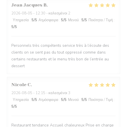
Jean Jacques
B
2026-08-05
- 12:30 - καλεσμένοι 2
Υπηρεσία
:
5
/5
Ατμόσφαιρα
:
5
/5
Μενού
:
5
/5
Ποιότητα / Τιμή
:
5
/5
Personnels très compétents service très à l’écoute des
clients on se sent pas du tout oppressé comme dans
certains restaurants et le menu très bon de l’entrée au
dessert
Nicole
C
2026-08-05
- 12:15 - καλεσμένοι 3
Υπηρεσία
:
5
/5
Ατμόσφαιρα
:
5
/5
Μενού
:
5
/5
Ποιότητα / Τιμή
:
5
/5
Restaurant tendance Accueil chaleureux Prise en charge