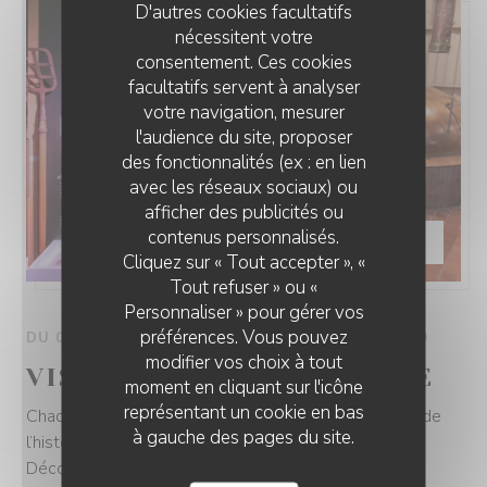
D'autres cookies facultatifs
nécessitent votre
consentement. Ces cookies
facultatifs servent à analyser
votre navigation, mesurer
l'audience du site, proposer
des fonctionnalités (ex : en lien
avec les réseaux sociaux) ou
afficher des publicités ou
contenus personnalisés.
TARIF —
€15.00
Cliquez sur « Tout accepter », «
Tout refuser » ou «
Personnaliser » pour gérer vos
préférences. Vous pouvez
DU 01/01/2026 AU 31/12/2026 DE 18H00 À 18H00
modifier vos choix à tout
VISITE GUIDÉE BRASSERIE
moment en cliquant sur l'icône
représentant un cookie en bas
Chaque 3er samedi du mois à 18h, plongez au cœur de
à gauche des pages du site.
l’histoire de la bière et de la Brasserie La Choulette !
Découvrez notre matériel de brassage, notre