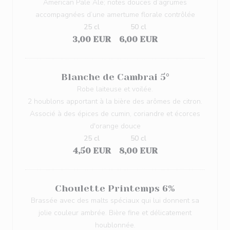
American Pale Ale; notes douces d’agrumes
accompagnées d’une amertume florale contrôlée
25 cl
50 cl
3,00 EUR
6,00 EUR
Blanche de Cambrai 5°
Robe laiteuse et voilée.
2 houblons apportant à la bière des arômes de citron.
Associé à des épices de cumin, coriandre et écorces
d'orange douce
25 cl
50 cl
4,50 EUR
8,00 EUR
Choulette Printemps 6%
Brassée avec des malts spéciaux qui lui donnent sa
jolie couleur ambrée. Bière fine et délicatement
houblonnée.