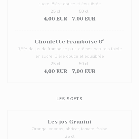
sucre. Bière douce et équilibrée
25 cl
50 cl
4,00 EUR
7,00 EUR
Choulette Framboise 6°
9,5% de jus de framboise plus arômes naturels faible
en sucre. Bière douce et équilibrée
25 cl
50 cl
4,00 EUR
7,00 EUR
LES SOFTS
Les jus Granini
Orange, ananas, abricot, tomate, fraise
25 cl