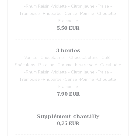
-Rhum Raisin -Violette - Citron jaune -Fraise -
Framboise -Rhubarbe -Cerise -Pomme -Choulette
Framboise
5,50 EUR
3 boules
-Vanille -Chocolat noir -Chocolat blanc -Café -
Spéculoos -Pistache -Caramel beurre salé -Cacahuète
-Rhum Raisin -Violette - Citron jaune -Fraise -
Framboise -Rhubarbe -Cerise -Pomme -Choulette
Framboise
7,90 EUR
Supplément chantilly
0,75 EUR