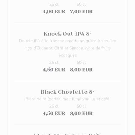
25 cl
50 cl
4,00 EUR
7,00 EUR
Knock Out IPA 8°
Double IPA à la franche amertume grâce à son Dry
Hop d’Ekuanot, Citra et Simcoe. Note de fruits
exotiques
25 cl
50 cl
4,50 EUR
8,00 EUR
Black Choulette 8°
Bière noire (porter) malt fumé vanille et café
25 cl
50 cl
4,50 EUR
8,00 EUR