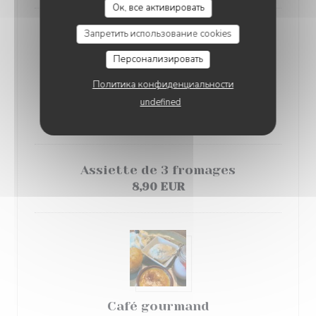
Ок, все активировать
Запретить использование cookies
Персонализировать
Политика конфиденциальности
Crème brulée vanille
undefined
8,90 EUR
Assiette de 3 fromages
8,90 EUR
Café gourmand