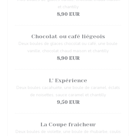
et chantilly
8,90 EUR
Chocolat ou café liégeois
Deux boules de glaces chocolat ou café, une boule
vanille, chocolat chaud maison et chantilly
8,90 EUR
L' Expérience
Deux boules cacahuète, une boule de caramel, éclats
de noisettes, sauce caramel et chantilly
9,50 EUR
La Coupe fraicheur
Deux boules de violette, une boule de rhubarbe, coulis