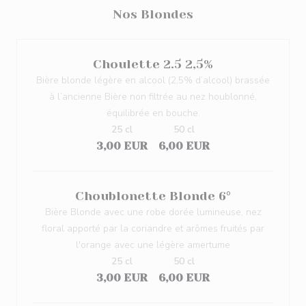
Nos Blondes
Choulette 2.5 2,5%
Bière blonde légère en alcool (2,5% d’alcool) brassée
à l’ancienne Bière non filtrée au nez houblonné,
équilibrée en bouche.
25 cl
50 cl
3,00 EUR
6,00 EUR
Choublonette Blonde 6°
Bière Blonde avec une robe dorée lumineuse, nez
floral apporté par la coriandre et arômes fruités par
l'orange avec une légère amertume
25 cl
50 cl
3,00 EUR
6,00 EUR