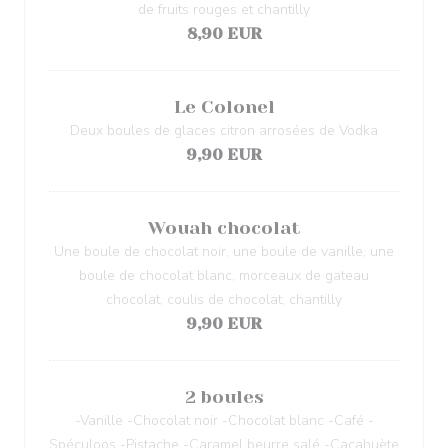
de fruits rouges et chantilly
8,90 EUR
Le Colonel
Deux boules de glaces citron arrosées de Vodka
9,90 EUR
Wouah chocolat
Une boule de chocolat noir, une boule de vanille, une
boule de chocolat blanc, morceaux de gateau
chocolat, coulis de chocolat, chantilly
9,90 EUR
2 boules
-Vanille -Chocolat noir -Chocolat blanc -Café -
Spéculoos -Pistache -Caramel beurre salé -Cacahuète