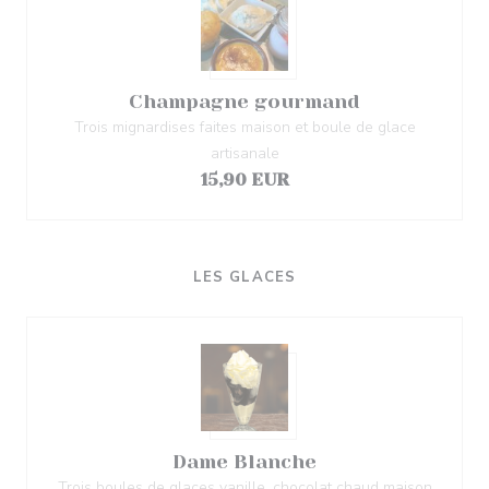
Champagne gourmand
Trois mignardises faites maison et boule de glace
artisanale
15,90 EUR
LES GLACES
Dame Blanche
Trois boules de glaces vanille, chocolat chaud maison