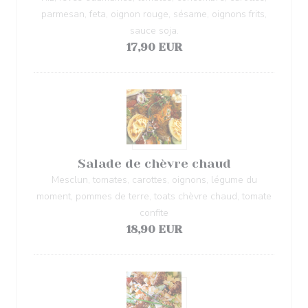
parmesan, feta, oignon rouge, sésame, oignons frits,
sauce soja.
17,90 EUR
Salade de chèvre chaud
Mesclun, tomates, carottes, oignons, légume du
moment, pommes de terre, toats chèvre chaud, tomate
confite
18,90 EUR