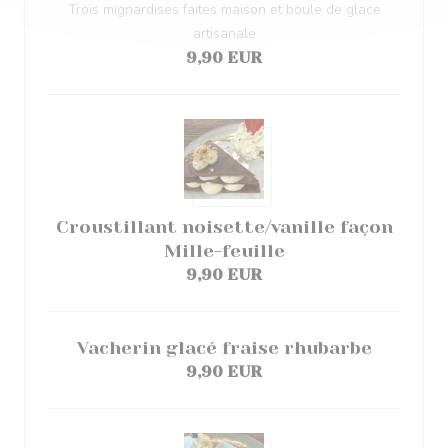
Trois mignardises faites maison et boule de glace
artisanale
9,90 EUR
Croustillant noisette/vanille façon
Mille-feuille
9,90 EUR
Vacherin glacé fraise rhubarbe
9,90 EUR