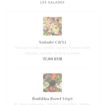
LES SALADES
Salade Ch’ti
Mesclun, tomates, carottes, oignons, lardons, toast
Maroilles, pommes de terre, pommes
17,90 EUR
Buddha Bowl Végé
Riz, fèves edamames, tomates, concombre, carottes,