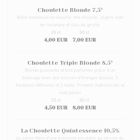
Choulette Blonde 7,5°
Bière moelleuse en bouche ;fine mousse ; légère note
de coriandre et clou de girofle.
25 cl
50 cl
4,00 EUR
7,00 EUR
Choulette Triple Blonde 8,5°
Blonde puissante et très parfumée grâce à un
brassage avec des écorces d'oranges douces. 3
houblons différents et 3 malts. Froment, malt biscuits et
malt pilsen
25 cl
50 cl
4,50 EUR
8,00 EUR
La Choulette Quintessence 10,5%
Le savoir-faire d'une brasserie séculaire au service du