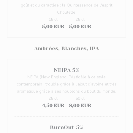
goût et du caractère : la Quintessence de l'esprit
Choulette.
15 cl
25 cl
5,00 EUR
5,00 EUR
Ambrées, Blanches, IPA
NEIPA 5%
NEIPA (New England IPA) fidèle à ce style
contemporain : trouble grâce à l’ajout d’avoine et très
aromatique grâce à ses houblons du bout du monde.
25 cl
50 cl
4,50 EUR
8,00 EUR
BurnOut 5%