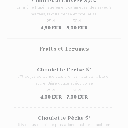
Choulette Cuivrée 8,5%
Un arôme fruité, légèrement caramélisé, des saveurs
maltées, texture dense et moelleuse.
25 cl
50 cl
4,50 EUR
8,00 EUR
Fruits et Légumes
Choulette Cerise 5°
7% de jus de Cerise plus arômes naturels faible en
sucre. Bière douce et équilibrée
25 cl
50 cl
4,00 EUR
7,00 EUR
Choulette Pêche 5°
9% de jus de Pêche plus arômes naturels faible en