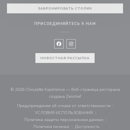
ЗАБРОНИРОВАТЬ СТОЛИК
ПРИСОЕДИНЯЙТЕСЬ К НАМ
Facebook ((открывается в новом 
Instagram ((открывается в н
НОВОСТНАЯ РАССЫЛКА
© 2026 Choulette Expérience — Веб-страница ресторана
((открывается в новом ок
создана
Zenchef
Предупреждение об отказе от ответственности
((открывается в новом окне))
УСЛОВИЯ ИСПОЛЬЗОВАНИЯ
((открывается в новом окне))
Политика защиты персональных данных
((открывается в новом окне))
Политика печенье
Доступность
((открывается в новом окне))
((открывается в новом