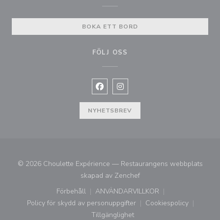
BOKA ETT BORD
FÖLJ OSS
Facebook ((öppnas i ett nytt fönste
Instagram ((öppnas i ett nytt 
NYHETSBREV
© 2026 Choulette Expérience — Restaurangens webbplats
((öppnas i ett nytt fönster)
skapad av
Zenchef
Förbehåll
ANVÄNDARVILLKOR
((öppnas i ett nytt fönster))
((öppnas i ett nytt fönster))
Policy för skydd av personuppgifter
Cookiespolicy
((öppnas i ett nytt fönster))
((öppnas i ett ny
Tillgänglighet