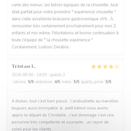
carte des menus, les bières typiques de la choulette...tout
était parfait pour notre première " expérience choulette "
dans cette excellente brasserie gastronomique ch'ti . À
renouveler très certainement prochainement pour mes 2
enfants et moi même. Félicitations et bonne continuation à
toute l'équipe de " la choulette expérience "
Cordialement, Ludovic Delabre.
Tristan
L
2026-08-06
- 19:00 - guests 2
service
:
5
/5
ambience
:
4
/5
menu
:
5
/5
quality_price
:
5
/5
4 étoiles, tout c’est bien passé , l’andouillette au maroilles
toujours aussi incroyable ☺️, petit bémol nous avons
appris le départ de Christelle , c’est dommage c’est une
personne très compétente et souriante , un rayon de
soleil pour les clients .