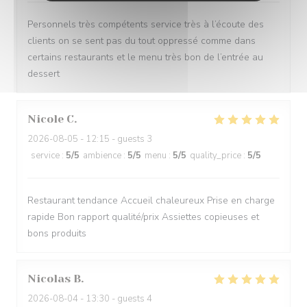
Personnels très compétents service très à l’écoute des
clients on se sent pas du tout oppressé comme dans
certains restaurants et le menu très bon de l’entrée au
dessert
Nicole
C
2026-08-05
- 12:15 - guests 3
service
:
5
/5
ambience
:
5
/5
menu
:
5
/5
quality_price
:
5
/5
Restaurant tendance Accueil chaleureux Prise en charge
rapide Bon rapport qualité/prix Assiettes copieuses et
bons produits
Nicolas
B
2026-08-04
- 13:30 - guests 4