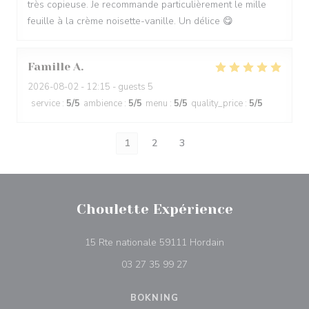
très copieuse. Je recommande particulièrement le mille
feuille à la crème noisette-vanille. Un délice 😋
Famille
A
2026-08-02
- 12:15 - guests 5
service
:
5
/5
ambience
:
5
/5
menu
:
5
/5
quality_price
:
5
/5
1
2
3
Choulette Expérience
((öppnas i ett nytt f
15 Rte nationale 59111 Hordain
03 27 35 99 27
BOKNING