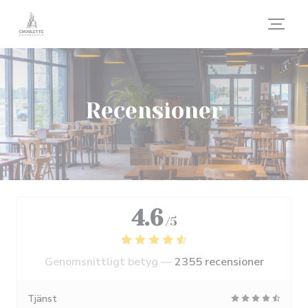
Cookie- hanteringspanel
Recensioner
4.6
/5
Genomsnittligt betyg —
2355 recensioner
Tjänst