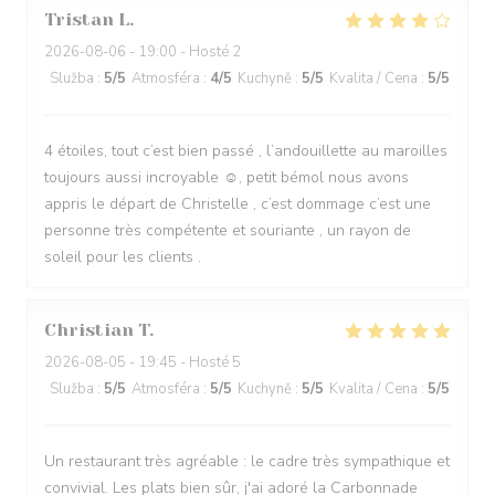
Tristan
L
2026-08-06
- 19:00 - Hosté 2
Služba
:
5
/5
Atmosféra
:
4
/5
Kuchyně
:
5
/5
Kvalita / Cena
:
5
/5
4 étoiles, tout c’est bien passé , l’andouillette au maroilles
toujours aussi incroyable ☺️, petit bémol nous avons
appris le départ de Christelle , c’est dommage c’est une
personne très compétente et souriante , un rayon de
soleil pour les clients .
Christian
T
2026-08-05
- 19:45 - Hosté 5
Služba
:
5
/5
Atmosféra
:
5
/5
Kuchyně
:
5
/5
Kvalita / Cena
:
5
/5
Un restaurant très agréable : le cadre très sympathique et
convivial. Les plats bien sûr, j'ai adoré la Carbonnade