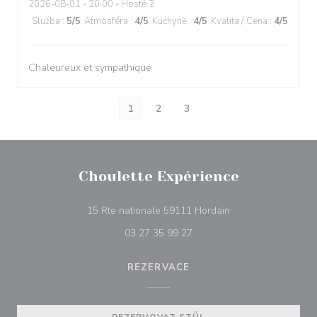
2026-08-01
- 20:00 - Hosté 2
Služba
:
5
/5
Atmosféra
:
4
/5
Kuchyně
:
4
/5
Kvalita / Cena
:
4
/5
Chaleureux et sympathique
1
2
3
Choulette Expérience
((otevře se v novém
15 Rte nationale 59111 Hordain
03 27 35 99 27
REZERVACE