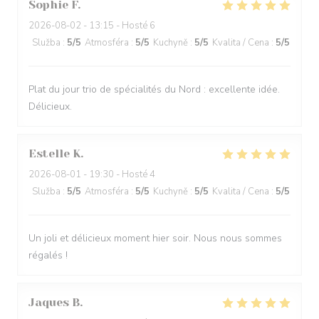
Sophie
F
2026-08-02
- 13:15 - Hosté 6
Služba
:
5
/5
Atmosféra
:
5
/5
Kuchyně
:
5
/5
Kvalita / Cena
:
5
/5
Plat du jour trio de spécialités du Nord : excellente idée.
Délicieux.
Estelle
K
2026-08-01
- 19:30 - Hosté 4
Služba
:
5
/5
Atmosféra
:
5
/5
Kuchyně
:
5
/5
Kvalita / Cena
:
5
/5
Un joli et délicieux moment hier soir. Nous nous sommes
régalés !
Jaques
B