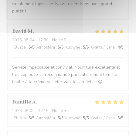
simplement topissime. Nous reviendrons avec grand
plaisir !
David
M
2026-08-04
- 12:30 - Hosté 5
Služba
:
5
/5
Atmosféra
:
5
/5
Kuchyně
:
5
/5
Kvalita / Cena
:
4
/5
Service impeccable et convivial. Nourriture excellente et
très copieuse. Je recommande particulièrement le mille
feuille à la crème noisette-vanille. Un délice 😋
Famille
A
2026-08-02
- 12:15 - Hosté 5
Služba
:
5
/5
Atmosféra
:
5
/5
Kuchyně
:
5
/5
Kvalita / Cena
:
5
/5