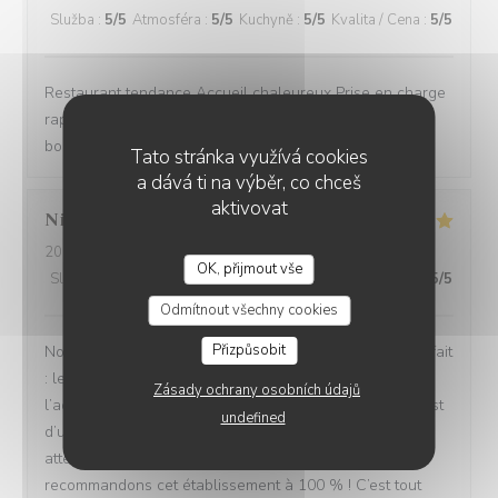
Služba
:
5
/5
Atmosféra
:
5
/5
Kuchyně
:
5
/5
Kvalita / Cena
:
5
/5
Restaurant tendance Accueil chaleureux Prise en charge
rapide Bon rapport qualité/prix Assiettes copieuses et
bons produits
Tato stránka využívá cookies
a dává ti na výběr, co chceš
aktivovat
Nicolas
B
2026-08-04
- 13:30 - Hosté 4
OK, přijmout vše
Služba
:
5
/5
Atmosféra
:
5
/5
Kuchyně
:
5
/5
Kvalita / Cena
:
5
/5
Odmítnout všechny cookies
Přizpůsobit
Nous avons passé un excellent moment ! Tout était parfait
: les repas étaient délicieux, le service irréprochable, et
Zásady ochrany osobních údajů
l’accueil d’une chaleur exceptionnelle. Toute l’équipe est
undefined
d’une grande gentillesse, avec de nombreuses petites
attentions qui font vraiment la différence. Nous
recommandons cet établissement à 100 % ! C’est tout