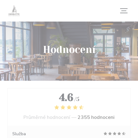
Panel pro správu cookies
Hodnocení
4.6
/5
Průměrné hodnocení —
2355 hodnoceni
Služba