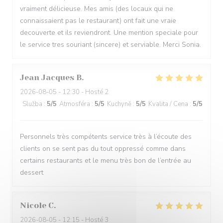
vraiment délicieuse. Mes amis (des locaux qui ne
connaissaient pas le restaurant) ont fait une vraie
decouverte et ils reviendront. Une mention speciale pour
le service tres souriant (sincere) et serviable. Merci Sonia.
Jean Jacques
B
2026-08-05
- 12:30 - Hosté 2
Služba
:
5
/5
Atmosféra
:
5
/5
Kuchyně
:
5
/5
Kvalita / Cena
:
5
/5
Personnels très compétents service très à l’écoute des
clients on se sent pas du tout oppressé comme dans
certains restaurants et le menu très bon de l’entrée au
dessert
Nicole
C
2026-08-05
- 12:15 - Hosté 3