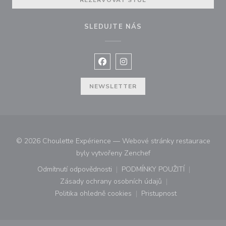
REZERVOVAT STŮL
SLEDUJTE NÁS
Facebook ((otevře se v novém okně
Instagram ((otevře se v nové
NEWSLETTER
© 2026 Choulette Expérience — Webové stránky restaurace
((otevře se v novém okn
byly vytvořeny
Zenchef
Odmítnutí odpovědnosti
PODMÍNKY POUŽITÍ
((otevře se v novém okně))
((otevře se v novém o
Zásady ochrany osobních údajů
((otevře se v novém okně))
Politika ohledně cookies
Pristupnost
((otevře se v novém okně))
((otevře se v novém o