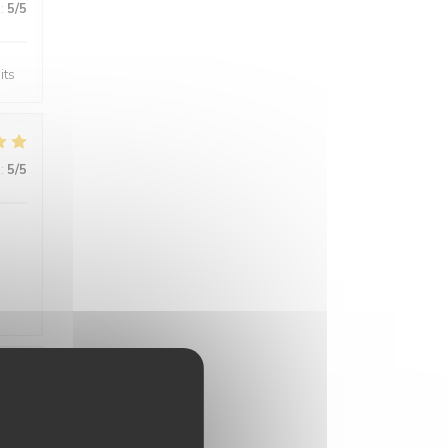
:
5
/5
its
:
5
/5
:
4
/5