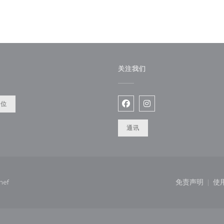
关注我们
餐位
Facebook ((在新窗口中打开)
Instagram ((在新窗口
通讯
((在新窗口中打开))
hef
免责声明
使
((在新窗