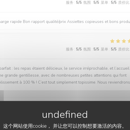
服务
:
5
/5
氛围
:
5
/5
菜单
:
5
/5
质价比
rge rapide Bon rapport qualité/prix Assiettes copieuses et bons produ
服务
:
5
/5
氛围
:
5
/5
菜单
:
5
/5
质价比
ait : les repas étaient délicieux, le service irréprochable, et l’accueil
ne grande gentillesse, avec de nombreuses petites attentions qui font
lissement à 100 % ! C’est tout simplement topissime. Nous reviendrons
服务
:
5
/5
氛围
:
5
/5
菜单
:
5
/5
质价比
这个网站使用cookie， 并让您可以控制想要激活的内容。