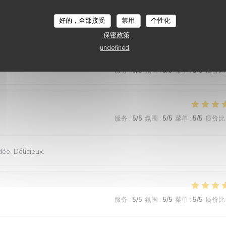
e et très copieuse. Je recommande particulièrement le mille feuille à la
好的，全部接受
禁用
个性化
保密政策
undefined
服务
:
5
/5
氛围
:
5
/5
菜单
:
5
/5
质价比
服务
:
5
/5
氛围
:
5
/5
菜单
:
5
/5
质价比
dée. Délicieux.
服务
:
5
/5
氛围
:
5
/5
菜单
:
5
/5
质价比