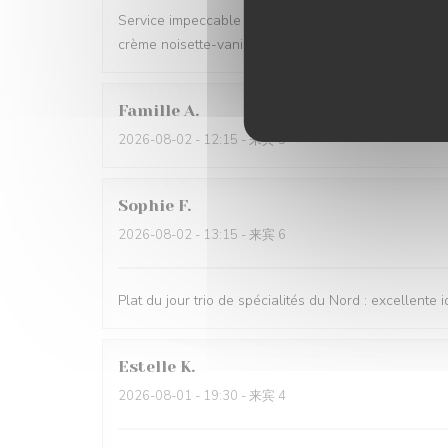
Service impeccable et convivial. Nourriture excellent
crème noisette-vanille. Un délice 😋
Famille
A
2026-08-02
- 12:15 - 来宾 5
Sophie
F
2026-08-02
- 13:15 - 来宾 6
Plat du jour trio de spécialités du Nord : excellente i
Estelle
K
2026-08-01
- 19:30 - 来宾 4