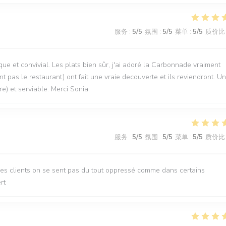
服务
:
5
/5
氛围
:
5
/5
菜单
:
5
/5
质价比
que et convivial. Les plats bien sûr, j'ai adoré la Carbonnade vraiment
t pas le restaurant) ont fait une vraie decouverte et ils reviendront. U
re) et serviable. Merci Sonia.
服务
:
5
/5
氛围
:
5
/5
菜单
:
5
/5
质价比
des clients on se sent pas du tout oppressé comme dans certains
rt