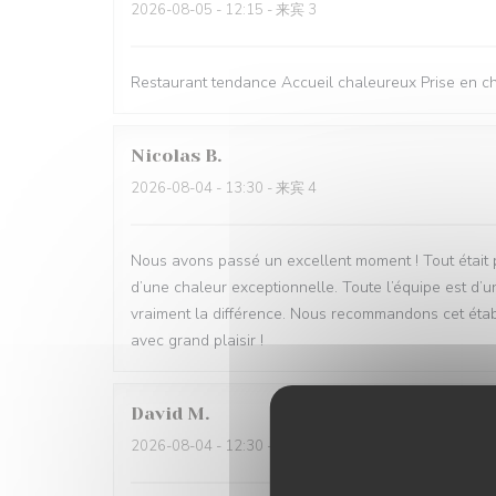
2026-08-05
- 12:15 - 来宾 3
Restaurant tendance Accueil chaleureux Prise en cha
Nicolas
B
2026-08-04
- 13:30 - 来宾 4
Nous avons passé un excellent moment ! Tout était parf
d’une chaleur exceptionnelle. Toute l’équipe est d’u
vraiment la différence. Nous recommandons cet étab
avec grand plaisir !
David
M
2026-08-04
- 12:30 - 来宾 5