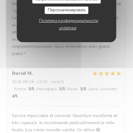
Nous avons passé un excellent moment ! Tout était parfait
Персонализировать
: les repas étaient délicieux, le service irréprochable, et
l’accueil d’une chaleur exceptionnelle. Toute l’équipe est
Политика конфиденциальности
d’une grande gentillesse, avec de nombreuses petites
undefined
attentions qui font vraiment la différence. Nous
recommandons cet établissement à 100 % ! C’est tout
simplement topissime. Nous reviendrons avec grand
plaisir !
David
M
2026-08-04
- 12:30 - гости 5
Услуги
:
5
/5
Атмосфера
:
5
/5
Меню
:
5
/5
Цена / качество
:
4
/5
Service impeccable et convivial. Nourriture excellente et
très copieuse. Je recommande particulièrement le mille
feuille à la crème noisette-vanille. Un délice 😋