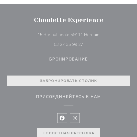
Choulette Expérience
((открывается в н
15 Rte nationale 59111 Hordain
03 27 35 99 27
БРОНИРОВАНИЕ
ЗАБРОНИРОВАТЬ СТОЛИК
ПРИСОЕДИНЯЙТЕСЬ К НАМ
Facebook ((открывается в новом 
Instagram ((открывается в н
НОВОСТНАЯ РАССЫЛКА