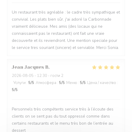
Un restaurant très agréable : le cadre très sympathique et
convivial. Les plats bien sûr, j'ai adoré la Carbonnade
vraiment délicieuse. Mes amis (des locaux qui ne
connaissaient pas le restaurant) ont fait une vraie
decouverte et ils reviendront. Une mention speciale pour
le service tres souriant (sincere) et serviable. Merci Sonia.
Jean Jacques
B
2026-08-05
- 12:30 - гости 2
Услуги
:
5
/5
Атмосфера
:
5
/5
Меню
:
5
/5
Цена / качество
:
5
/5
Personnels très compétents service très à l’écoute des
clients on se sent pas du tout oppressé comme dans
certains restaurants et le menu très bon de l’entrée au
dessert