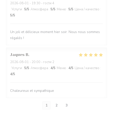
2026-08-01
- 19:30 - гости 4
Услуги
:
5
/5
Атмосфера
:
5
/5
Меню
:
5
/5
Цена / качество
:
5
/5
Un joli et délicieux moment hier soir. Nous nous sommes
régalés !
Jaques
B
2026-08-01
- 20:00 - гости 2
Услуги
:
5
/5
Атмосфера
:
4
/5
Меню
:
4
/5
Цена / качество
:
4
/5
Chaleureux et sympathique
1
2
3