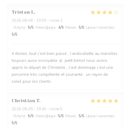
Tristan
L
2026-08-06
- 19:00 - гости 2
Услуги
:
5
/5
Атмосфера
:
4
/5
Меню
:
5
/5
Цена / качество
:
5
/5
4 étoiles, tout c’est bien passé , l’andouillette au maroilles
toujours aussi incroyable ☺️, petit bémol nous avons
appris le départ de Christelle , c’est dommage c’est une
personne très compétente et souriante , un rayon de
soleil pour les clients .
Christian
T
2026-08-05
- 19:45 - гости 5
Услуги
:
5
/5
Атмосфера
:
5
/5
Меню
:
5
/5
Цена / качество
:
5
/5