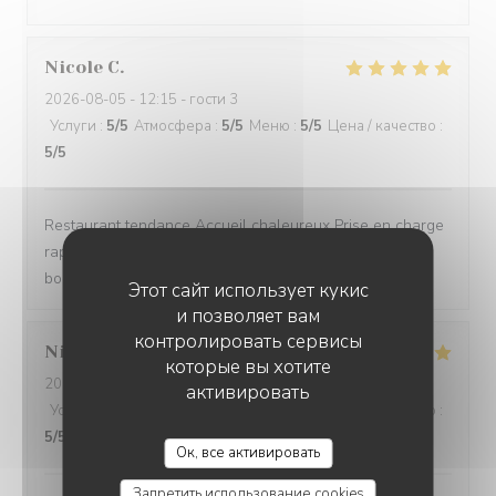
Nicole
C
2026-08-05
- 12:15 - гости 3
Услуги
:
5
/5
Атмосфера
:
5
/5
Меню
:
5
/5
Цена / качество
:
5
/5
Restaurant tendance Accueil chaleureux Prise en charge
rapide Bon rapport qualité/prix Assiettes copieuses et
bons produits
Этот сайт использует кукис
и позволяет вам
контролировать сервисы
Nicolas
B
которые вы хотите
2026-08-04
- 13:30 - гости 4
активировать
Услуги
:
5
/5
Атмосфера
:
5
/5
Меню
:
5
/5
Цена / качество
:
5
/5
Ок, все активировать
Запретить использование cookies