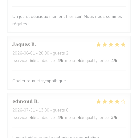
Un joli et délicieux moment hier soir. Nous nous sommes
régalés !
Jaques
B
2026-08-01
- 20:00 - guests 2
service
:
5
/5
ambience
:
4
/5
menu
:
4
/5
quality_price
:
4
/5
Chaleureux et sympathique
edmond
B
2026-07-31
- 13:30 - guests 6
service
:
4
/5
ambience
:
4
/5
menu
:
4
/5
quality_price
:
3
/5
L esprit bière avec le galopin de dégustation