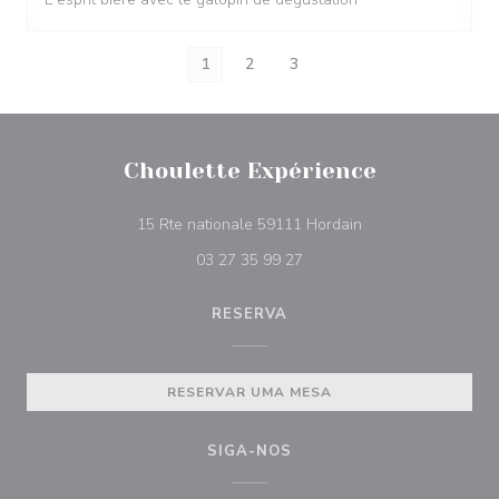
1
2
3
Choulette Expérience
((abre numa nova ja
15 Rte nationale 59111 Hordain
03 27 35 99 27
RESERVA
RESERVAR UMA MESA
SIGA-NOS