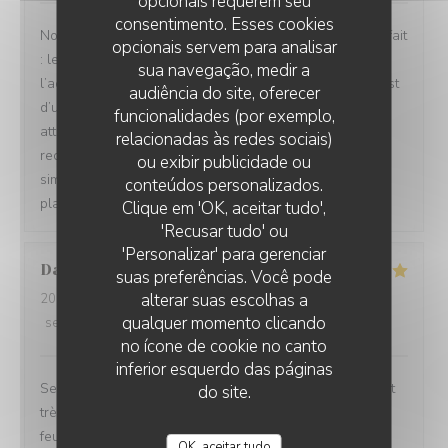
opcionais requerem seu
consentimento. Esses cookies
Nous avons passé un excellent moment ! Tout était parfait
opcionais servem para analisar
: les repas étaient délicieux, le service irréprochable, et
sua navegação, medir a
l’accueil d’une chaleur exceptionnelle. Toute l’équipe est
audiência do site, oferecer
d’une grande gentillesse, avec de nombreuses petites
funcionalidades (por exemplo,
attentions qui font vraiment la différence. Nous
relacionadas às redes sociais)
recommandons cet établissement à 100 % ! C’est tout
ou exibir publicidade ou
simplement topissime. Nous reviendrons avec grand
conteúdos personalizados.
plaisir !
Clique em 'OK, aceitar tudo',
'Recusar tudo' ou
'Personalizar' para gerenciar
David
M
suas preferências. Você pode
alterar suas escolhas a
2026-08-04
- 12:30 - guests 5
qualquer momento clicando
service
:
5
/5
ambience
:
5
/5
menu
:
5
/5
quality_price
:
4
/5
no ícone de cookie no canto
inferior esquerdo das páginas
Service impeccable et convivial. Nourriture excellente et
do site.
très copieuse. Je recommande particulièrement le mille
feuille à la crème noisette-vanille. Un délice 😋
OK, aceitar tudo