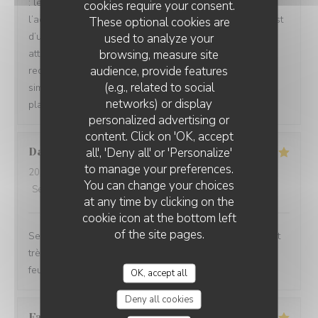
: les repas étaient délicieux, le service irréprochable, et
cookies require your consent.
l’accueil d’une chaleur exceptionnelle. Toute l’équipe est
These optional cookies are
d’une grande gentillesse, avec de nombreuses petites
used to analyze your
browsing, measure site
attentions qui font vraiment la différence. Nous
audience, provide features
recommandons cet établissement à 100 % ! C’est tout
(e.g., related to social
simplement topissime. Nous reviendrons avec grand
networks) or display
plaisir !
personalized advertising or
content. Click on 'OK, accept
all', 'Deny all' or 'Personalize'
David
M
to manage your preferences.
2026-08-04
- 12:30 - Guests 5
You can change your choices
Service
:
5
/5
Ambiance
:
5
/5
Food
:
5
/5
Value
:
4
/5
at any time by clicking on the
cookie icon at the bottom left
of the site pages.
Service impeccable et convivial. Nourriture excellente et
très copieuse. Je recommande particulièrement le mille
feuille à la crème noisette-vanille. Un délice 😋
OK, accept all
Deny all cookies
Famille
A