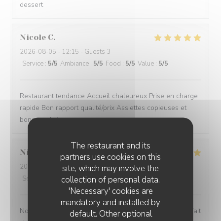
dessert
Nicole
C
2026-08-05
- 12:15 - Guests 3
Service
:
5
/5
Ambiance
:
5
/5
Food
:
5
/5
Value
:
5
/5
Restaurant tendance Accueil chaleureux Prise en charge
rapide Bon rapport qualité/prix Assiettes copieuses et
bons produits
The restaurant and its
Nicolas
B
partners use cookies on this
2026-08-04
- 13:30 - Guests 4
site, which may involve the
collection of personal data.
Service
:
5
/5
Ambiance
:
5
/5
Food
:
5
/5
Value
:
5
/5
'Necessary' cookies are
mandatory and installed by
Nous avons passé un excellent moment ! Tout était parfait
default. Other optional