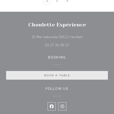
1
2
3
Choulette Expérience
((opens in a new w
15 Rte nationale 59111 Hordain
03 27 35 99 27
BOOKING
BOOK A TABLE
FOLLOW US
Facebook ((opens in a new window
Instagram ((opens in a new w