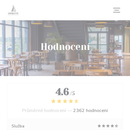
Panel pro správu cookies
Hodnocení
4.6
/5
Průměrné hodnocení —
2362 hodnoceni
Služba