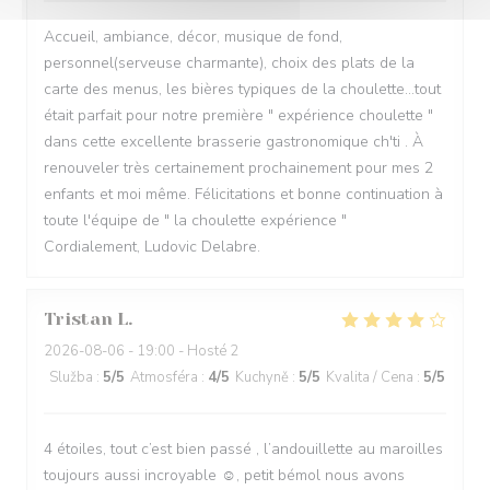
Accueil, ambiance, décor, musique de fond,
personnel(serveuse charmante), choix des plats de la
carte des menus, les bières typiques de la choulette...tout
était parfait pour notre première " expérience choulette "
dans cette excellente brasserie gastronomique ch'ti . À
renouveler très certainement prochainement pour mes 2
enfants et moi même. Félicitations et bonne continuation à
toute l'équipe de " la choulette expérience "
Cordialement, Ludovic Delabre.
Tristan
L
2026-08-06
- 19:00 - Hosté 2
Služba
:
5
/5
Atmosféra
:
4
/5
Kuchyně
:
5
/5
Kvalita / Cena
:
5
/5
4 étoiles, tout c’est bien passé , l’andouillette au maroilles
toujours aussi incroyable ☺️, petit bémol nous avons