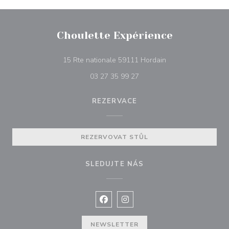
Choulette Expérience
((otevře se v novém
15 Rte nationale 59111 Hordain
03 27 35 99 27
REZERVACE
REZERVOVAT STŮL
SLEDUJTE NÁS
Facebook ((otevře se v novém okně
Instagram ((otevře se v nové
NEWSLETTER