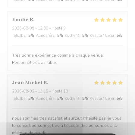
Emilie
R
2026-08-09
- 12:30 - Hosté 9
Služba
:
5
/5
Atmosféra
:
5
/5
Kuchyně
:
5
/5
Kvalita / Cena
:
5
/5
Très bonne expérience comme à chaque venue.
Personnel très aimable.
Jean Michel
B
2026-08-02
- 13:15 - Hosté 10
Služba
:
5
/5
Atmosféra
:
5
/5
Kuchyně
:
5
/5
Kvalita / Cena
:
5
/5
nous sommes très satisfait et surtout n'hésité pas, je vous
le conseil personnel très à l'écoute des personnes à la
moindre demande