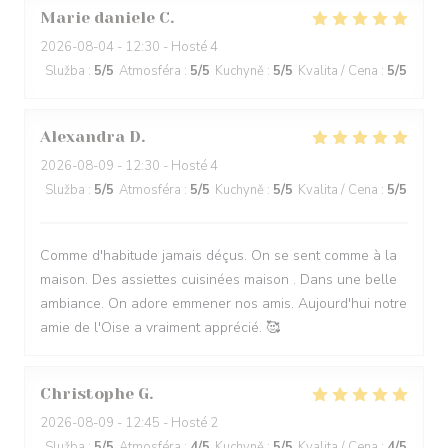
Marie daniele
C
2026-08-04
- 12:30 - Hosté 4
Služba
:
5
/5
Atmosféra
:
5
/5
Kuchyně
:
5
/5
Kvalita / Cena
:
5
/5
Alexandra
D
2026-08-09
- 12:30 - Hosté 4
Služba
:
5
/5
Atmosféra
:
5
/5
Kuchyně
:
5
/5
Kvalita / Cena
:
5
/5
Comme d'habitude jamais déçus. On se sent comme à la
maison. Des assiettes cuisinées maison . Dans une belle
ambiance. On adore emmener nos amis. Aujourd'hui notre
amie de l'Oise a vraiment apprécié. 🥰
Christophe
G
2026-08-09
- 12:45 - Hosté 2
Služba
:
5
/5
Atmosféra
:
4
/5
Kuchyně
:
5
/5
Kvalita / Cena
:
4
/5