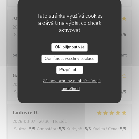
Tato stránka využívá cookies
Anne
D
a dává ti na výběr, co chceš
2026-08-07
- 13:00 - Hosté 4
aktivovat
Služba
:
5
/5
Atmosféra
:
5
/5
Kuchyně
:
5
/5
Kvalita / Cena
:
5
/5
OK, přijmout vše
personnel qualifié, très agréable, aimable. repas excellant
Odmítnout všechny cookies
Přizpůsobit
Gaetan
P
Zásady ochrany osobních údajů
2026-08-08
- 13:00 - Hosté 2
undefined
Služba
:
4
/5
Atmosféra
:
4
/5
Kuchyně
:
4
/5
Kvalita / Cena
:
4
/5
Ludovic
D
2026-08-07
- 20:30 - Hosté 3
Služba
:
5
/5
Atmosféra
:
5
/5
Kuchyně
:
5
/5
Kvalita / Cena
:
5
/5