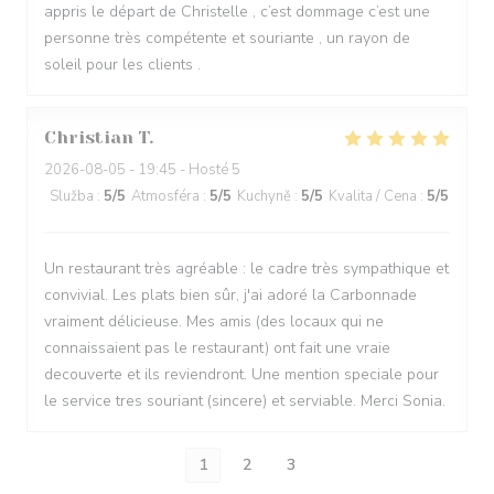
appris le départ de Christelle , c’est dommage c’est une
personne très compétente et souriante , un rayon de
soleil pour les clients .
Christian
T
2026-08-05
- 19:45 - Hosté 5
Služba
:
5
/5
Atmosféra
:
5
/5
Kuchyně
:
5
/5
Kvalita / Cena
:
5
/5
Un restaurant très agréable : le cadre très sympathique et
convivial. Les plats bien sûr, j'ai adoré la Carbonnade
vraiment délicieuse. Mes amis (des locaux qui ne
connaissaient pas le restaurant) ont fait une vraie
decouverte et ils reviendront. Une mention speciale pour
le service tres souriant (sincere) et serviable. Merci Sonia.
1
2
3