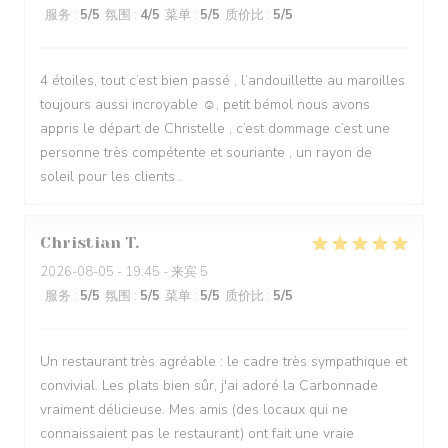
服务
:
5
/5
氛围
:
4
/5
菜单
:
5
/5
质价比
:
5
/5
4 étoiles, tout c’est bien passé , l’andouillette au maroilles
toujours aussi incroyable ☺️, petit bémol nous avons
appris le départ de Christelle , c’est dommage c’est une
personne très compétente et souriante , un rayon de
soleil pour les clients .
Christian
T
2026-08-05
- 19:45 - 来宾 5
服务
:
5
/5
氛围
:
5
/5
菜单
:
5
/5
质价比
:
5
/5
Un restaurant très agréable : le cadre très sympathique et
convivial. Les plats bien sûr, j'ai adoré la Carbonnade
vraiment délicieuse. Mes amis (des locaux qui ne
connaissaient pas le restaurant) ont fait une vraie