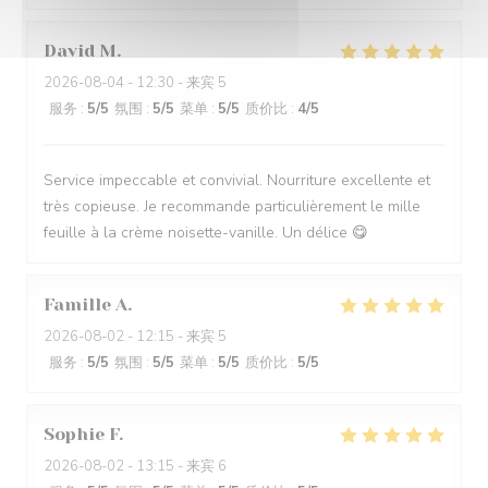
David
M
2026-08-04
- 12:30 - 来宾 5
服务
:
5
/5
氛围
:
5
/5
菜单
:
5
/5
质价比
:
4
/5
Service impeccable et convivial. Nourriture excellente et
très copieuse. Je recommande particulièrement le mille
feuille à la crème noisette-vanille. Un délice 😋
Famille
A
2026-08-02
- 12:15 - 来宾 5
服务
:
5
/5
氛围
:
5
/5
菜单
:
5
/5
质价比
:
5
/5
Sophie
F
2026-08-02
- 13:15 - 来宾 6