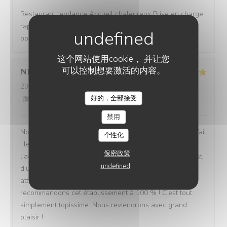
Restaurant tendance Accueil chaleureux Prise en charge
rapide Bon rapport qualité/prix Assiettes copieuses et
bons produits
这个网站使用cookie， 并让您
可以控制想要激活的内容。
Nicolas
B
2026-08-04
- 13:30 - 来宾 4
好的，全部接受
服务
:
5
/5
氛围
:
5
/5
菜单
:
5
/5
质价比
:
5
/5
禁用
Nous avons passé un excellent moment ! Tout était parfait
个性化
: les repas étaient délicieux, le service irréprochable, et
保密政策
l’accueil d’une chaleur exceptionnelle. Toute l’équipe est
undefined
d’une grande gentillesse, avec de nombreuses petites
attentions qui font vraiment la différence. Nous
recommandons cet établissement à 100 % ! C’est tout
simplement topissime. Nous reviendrons avec grand
plaisir !