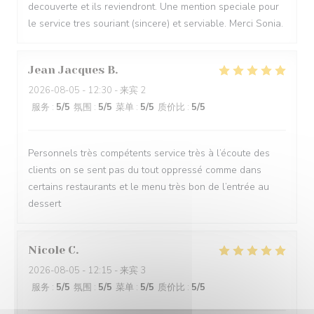
decouverte et ils reviendront. Une mention speciale pour
le service tres souriant (sincere) et serviable. Merci Sonia.
Jean Jacques
B
2026-08-05
- 12:30 - 来宾 2
服务
:
5
/5
氛围
:
5
/5
菜单
:
5
/5
质价比
:
5
/5
Personnels très compétents service très à l’écoute des
clients on se sent pas du tout oppressé comme dans
certains restaurants et le menu très bon de l’entrée au
dessert
Nicole
C
2026-08-05
- 12:15 - 来宾 3
服务
:
5
/5
氛围
:
5
/5
菜单
:
5
/5
质价比
:
5
/5