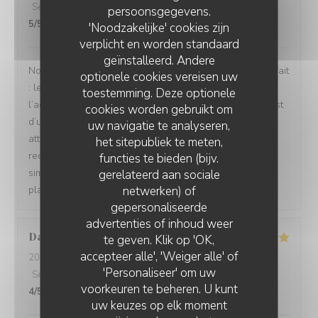
Service
:
5
/5
Atmosfeer
:
5
/5
Keuken
:
5
/5
Kwaliteit / Prijs
:
persoonsgegevens.
5
/5
'Noodzakelijke' cookies zijn
verplicht en worden standaard
geïnstalleerd. Andere
Nous avons passé un excellent moment ! Tout était parfait
optionele cookies vereisen uw
: les repas étaient délicieux, le service irréprochable, et
toestemming. Deze optionele
l’accueil d’une chaleur exceptionnelle. Toute l’équipe est
cookies worden gebruikt om
d’une grande gentillesse, avec de nombreuses petites
uw navigatie te analyseren,
attentions qui font vraiment la différence. Nous
het sitepubliek te meten,
recommandons cet établissement à 100 % ! C’est tout
functies te bieden (bijv.
simplement topissime. Nous reviendrons avec grand
gerelateerd aan sociale
netwerken) of
plaisir !
gepersonaliseerde
advertenties of inhoud weer
David
M
te geven. Klik op 'OK,
accepteer alle', 'Weiger alle' of
2026-08-04
- 12:30 - Gasten 5
'Personaliseer' om uw
Service
:
5
/5
Atmosfeer
:
5
/5
Keuken
:
5
/5
Kwaliteit / Prijs
:
voorkeuren te beheren. U kunt
4
/5
uw keuzes op elk moment