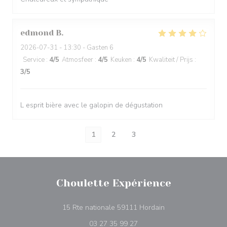
edmond
B
2026-07-31
- 13:30 - Gasten 6
Service
:
4
/5
Atmosfeer
:
4
/5
Keuken
:
4
/5
Kwaliteit / Prijs
:
3
/5
L esprit bière avec le galopin de dégustation
1
2
3
Choulette Expérience
((opent in een nieu
15 Rte nationale 59111 Hordain
03 27 35 99 27