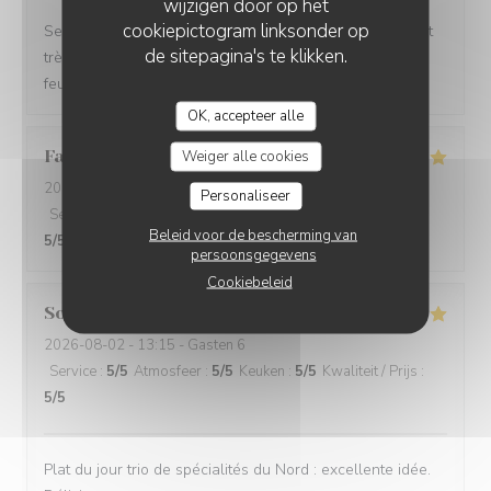
wijzigen door op het
cookiepictogram linksonder op
Service impeccable et convivial. Nourriture excellente et
de sitepagina's te klikken.
très copieuse. Je recommande particulièrement le mille
feuille à la crème noisette-vanille. Un délice 😋
OK, accepteer alle
Famille
A
Weiger alle cookies
2026-08-02
- 12:15 - Gasten 5
Personaliseer
Service
:
5
/5
Atmosfeer
:
5
/5
Keuken
:
5
/5
Kwaliteit / Prijs
:
Beleid voor de bescherming van
5
/5
persoonsgegevens
Cookiebeleid
Sophie
F
2026-08-02
- 13:15 - Gasten 6
Service
:
5
/5
Atmosfeer
:
5
/5
Keuken
:
5
/5
Kwaliteit / Prijs
:
5
/5
Plat du jour trio de spécialités du Nord : excellente idée.