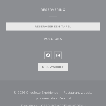
RESERVERING
RESERVEER EEN TAFEL
VOLG ONS
Facebook ((opent in een nieuw vens
Instagram ((opent in een nieu
NIEUWSBRIEF
© 2026 Choulette Expérience — Restaurant website
((opent in een nieuw ve
gecreëerd door
Zenchef
Disclaimer
GEBRUIKSVOORWAARDEN