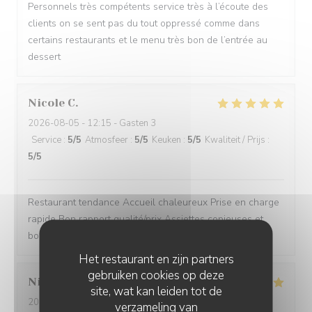
Personnels très compétents service très à l’écoute des
clients on se sent pas du tout oppressé comme dans
certains restaurants et le menu très bon de l’entrée au
dessert
Nicole
C
2026-08-05
- 12:15 - Gasten 3
Service
:
5
/5
Atmosfeer
:
5
/5
Keuken
:
5
/5
Kwaliteit / Prijs
:
5
/5
Restaurant tendance Accueil chaleureux Prise en charge
rapide Bon rapport qualité/prix Assiettes copieuses et
bons produits
Het restaurant en zijn partners
gebruiken cookies op deze
Nicolas
B
site, wat kan leiden tot de
2026-08-04
- 13:30 - Gasten 4
verzameling van