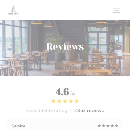
Cookies beheer paneel
Reviews
4.6
/5
Gemiddelde rating —
2352 reviews
Service