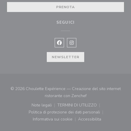
PRENOTA
SEGUICI
Facebook ((apre una nuova finestra)
Instagram ((apre una nuova fi
NEWSLETTER
© 2026 Choulette Expérience — Creazione del sito internet
((apre una nuova finestr
ristorante con
Zenchef
Note legali
TERMINI DI UTILIZZO
((apre una nuova finestra))
((apre una nuova finestra))
Politica di protezione dei dati personali
((apre una nuova finestra))
Informativa sui cookie
Accessibilita
((apre una nuova finestra))
((apre una nuova finest