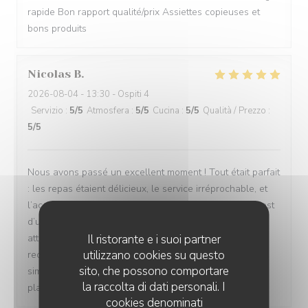
rapide Bon rapport qualité/prix Assiettes copieuses et
bons produits
Nicolas
B
2026-08-04
- 13:30 - Ospiti 4
Servizio
:
5
/5
Atmosfera
:
5
/5
Cucina
:
5
/5
Qualità / Prezzo
:
5
/5
Nous avons passé un excellent moment ! Tout était parfait
: les repas étaient délicieux, le service irréprochable, et
l’accueil d’une chaleur exceptionnelle. Toute l’équipe est
d’une grande gentillesse, avec de nombreuses petites
attentions qui font vraiment la différence. Nous
Il ristorante e i suoi partner
utilizzano cookies su questo
recommandons cet établissement à 100 % ! C’est tout
sito, che possono comportare
simplement topissime. Nous reviendrons avec grand
la raccolta di dati personali. I
plaisir !
cookies denominati