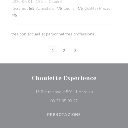
2026-08-01
- 12:30 - Ospiti 4
Servizio
:
5
/5
Atmosfera
:
4
/5
Cucina
:
4
/5
Qualità / Prezzo
:
4
/5
très bon accueil et personnel très professionel
1
2
3
Choulette Expérience
((apre una nuova fin
15 Rte nationale 59111 Hordain
03 27 35 99 27
PRENOTAZIONE