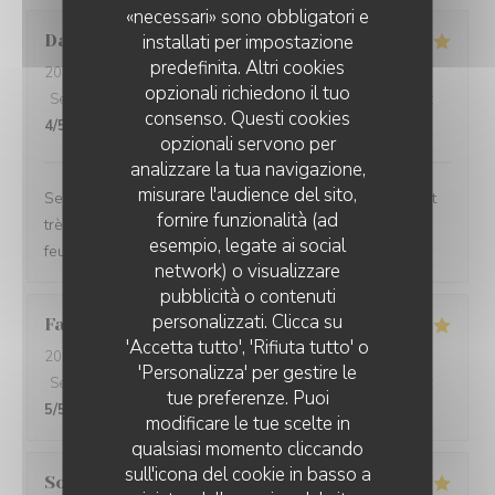
«necessari» sono obbligatori e
David
M
installati per impostazione
predefinita. Altri cookies
2026-08-04
- 12:30 - Ospiti 5
opzionali richiedono il tuo
Servizio
:
5
/5
Atmosfera
:
5
/5
Cucina
:
5
/5
Qualità / Prezzo
:
consenso. Questi cookies
4
/5
opzionali servono per
analizzare la tua navigazione,
misurare l'audience del sito,
Service impeccable et convivial. Nourriture excellente et
fornire funzionalità (ad
très copieuse. Je recommande particulièrement le mille
esempio, legate ai social
feuille à la crème noisette-vanille. Un délice 😋
network) o visualizzare
pubblicità o contenuti
personalizzati. Clicca su
Famille
A
'Accetta tutto', 'Rifiuta tutto' o
2026-08-02
- 12:15 - Ospiti 5
'Personalizza' per gestire le
Servizio
:
5
/5
Atmosfera
:
5
/5
Cucina
:
5
/5
Qualità / Prezzo
:
tue preferenze. Puoi
5
/5
modificare le tue scelte in
qualsiasi momento cliccando
sull'icona del cookie in basso a
Sophie
F