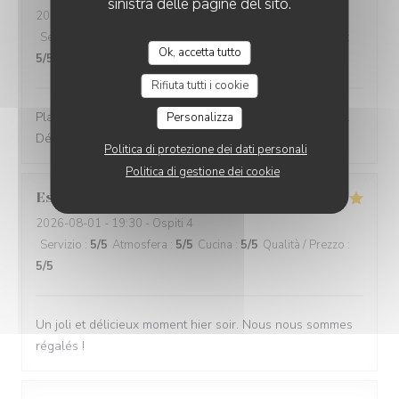
sinistra delle pagine del sito.
2026-08-02
- 13:15 - Ospiti 6
Servizio
:
5
/5
Atmosfera
:
5
/5
Cucina
:
5
/5
Qualità / Prezzo
:
Ok, accetta tutto
5
/5
Rifiuta tutti i cookie
Plat du jour trio de spécialités du Nord : excellente idée.
Personalizza
Délicieux.
Politica di protezione dei dati personali
Politica di gestione dei cookie
Estelle
K
2026-08-01
- 19:30 - Ospiti 4
Servizio
:
5
/5
Atmosfera
:
5
/5
Cucina
:
5
/5
Qualità / Prezzo
:
5
/5
Un joli et délicieux moment hier soir. Nous nous sommes
régalés !