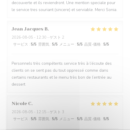
decouverte et ils reviendront. Une mention speciale pour
le service tres souriant (sincere) et serviable. Merci Sonia.
Jean Jacques
B
2026-08-05
- 12:30 - ゲスト 2
サービス
:
5
/5
雰囲気
:
5
/5
メニュー
:
5
/5
品質-価格
:
5
/5
Personnels très compétents service très à l’écoute des
clients on se sent pas du tout oppressé comme dans
certains restaurants et le menu très bon de l’entrée au
dessert
Nicole
C
2026-08-05
- 12:15 - ゲスト 3
サービス
:
5
/5
雰囲気
:
5
/5
メニュー
:
5
/5
品質-価格
:
5
/5