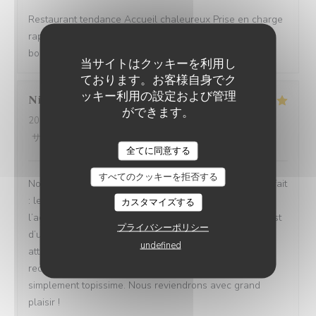
Restaurant tendance Accueil chaleureux Prise en charge
rapide Bon rapport qualité/prix Assiettes copieuses et
bons produits
当サイトはクッキーを利用し
ております。お客様自身でク
ッキー利用の設定および管理
Nicolas
B
ができます。
2026-08-04
- 13:30 - ゲスト 4
サービス
:
5
/5
雰囲気
:
5
/5
メニュー
:
5
/5
品質-価格
:
5
/5
全てに同意する
すべてのクッキーを拒否する
Nous avons passé un excellent moment ! Tout était parfait
: les repas étaient délicieux, le service irréprochable, et
カスタマイズする
l’accueil d’une chaleur exceptionnelle. Toute l’équipe est
プライバシーポリシー
d’une grande gentillesse, avec de nombreuses petites
undefined
attentions qui font vraiment la différence. Nous
recommandons cet établissement à 100 % ! C’est tout
simplement topissime. Nous reviendrons avec grand
plaisir !