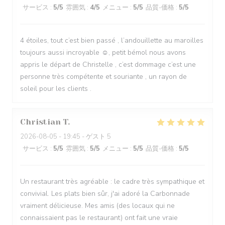
サービス
:
5
/5
雰囲気
:
4
/5
メニュー
:
5
/5
品質-価格
:
5
/5
4 étoiles, tout c’est bien passé , l’andouillette au maroilles
toujours aussi incroyable ☺️, petit bémol nous avons
appris le départ de Christelle , c’est dommage c’est une
personne très compétente et souriante , un rayon de
soleil pour les clients .
Christian
T
2026-08-05
- 19:45 - ゲスト 5
サービス
:
5
/5
雰囲気
:
5
/5
メニュー
:
5
/5
品質-価格
:
5
/5
Un restaurant très agréable : le cadre très sympathique et
convivial. Les plats bien sûr, j'ai adoré la Carbonnade
vraiment délicieuse. Mes amis (des locaux qui ne
connaissaient pas le restaurant) ont fait une vraie