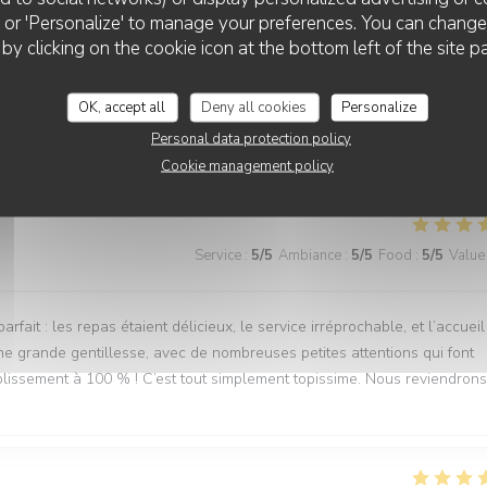
ll' or 'Personalize' to manage your preferences. You can chang
 by clicking on the cookie icon at the bottom left of the site p
Service
:
5
/5
Ambiance
:
5
/5
Food
:
5
/5
Value
OK, accept all
Deny all cookies
Personalize
Personal data protection policy
rge rapide Bon rapport qualité/prix Assiettes copieuses et bons produ
Cookie management policy
Service
:
5
/5
Ambiance
:
5
/5
Food
:
5
/5
Value
ait : les repas étaient délicieux, le service irréprochable, et l’accueil
ne grande gentillesse, avec de nombreuses petites attentions qui font
lissement à 100 % ! C’est tout simplement topissime. Nous reviendrons