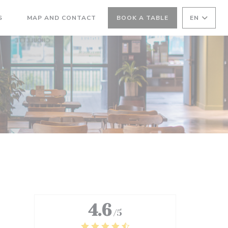
S
MAP AND CONTACT
BOOK A TABLE
EN
((OPENS IN A NEW WINDOW))
4.6
/5