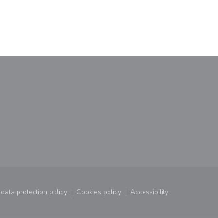
window))
a new window))
data protection policy
Cookies policy
Accessibility
window))
((opens in a new window))
((opens in a new window))
((opens in a new wind