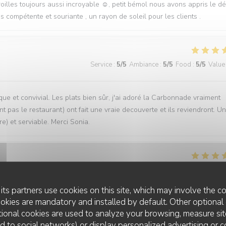
aroilles toujours aussi incroyable ☺️, petit bémol nous avons appris le d
 compétente et souriante , un rayon de soleil pour les clients .
Service
:
5
/5
Ambiance
:
5
/5
Food
:
5
/5
Value
que et convivial. Les plats bien sûr, j'ai adoré la Carbonnade vraiment
t pas le restaurant) ont fait une vraie decouverte et ils reviendront. U
re) et serviable. Merci Sonia.
Service
:
5
/5
Ambiance
:
5
/5
Food
:
5
/5
Value
its partners use cookies on this site, which may involve the co
ookies are mandatory and installed by default. Other optional 
des clients on se sent pas du tout oppressé comme dans certains
ional cookies are used to analyze your browsing, measure sit
rt
ted to social networks) or display personalized advertising or c