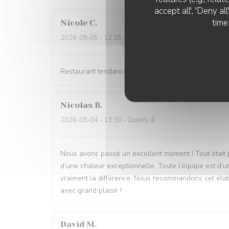
accept all', 'Deny a
time
Nicole
C
2026-08-05
- 12:15 - Guests 3
Restaurant tendance Accueil chaleureux Prise en cha
Nicolas
B
2026-08-04
- 13:30 - Guests 4
Nous avons passé un excellent moment ! Tout était parf
d’une chaleur exceptionnelle. Toute l’équipe est d’u
vraiment la différence. Nous recommandons cet étab
avec grand plaisir !
David
M