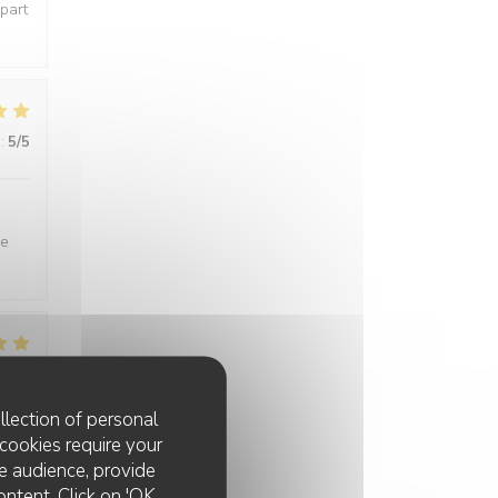
épart
:
5
/5
ne
:
5
/5
llection of personal
cookies require your
e audience, provide
ontent. Click on 'OK,