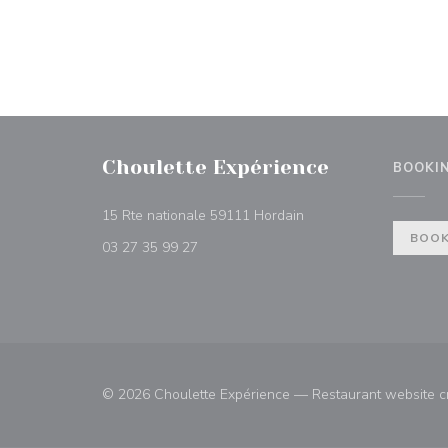
Choulette Expérience
BOOKI
((opens in a new wind
15 Rte nationale 59111 Hordain
BOOK
03 27 35 99 27
© 2026 Choulette Expérience — Restaurant website c