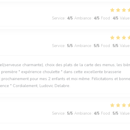
Service
:
4
/5
Ambiance
:
4
/5
Food
:
4
/5
Value
Service
:
5
/5
Ambiance
:
5
/5
Food
:
5
/5
Value
l(serveuse charmante), choix des plats de la carte des menus, les biè
tre première " expérience choulette " dans cette excellente brasserie
t prochainement pour mes 2 enfants et moi même. Félicitations et bonn
rience " Cordialement, Ludovic Delabre.
Service
:
5
/5
Ambiance
:
4
/5
Food
:
5
/5
Value