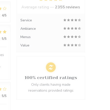
Average rating —
2355 reviews
:
4
/5
Service
Ambiance
Menus
:
5
/5
Value
res
e
100% certified ratings
Only clients having made
reservations provided ratings
:
5
/5