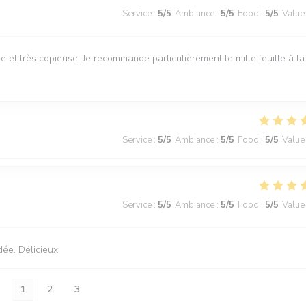
Service
:
5
/5
Ambiance
:
5
/5
Food
:
5
/5
Value
e et très copieuse. Je recommande particulièrement le mille feuille à la
Service
:
5
/5
Ambiance
:
5
/5
Food
:
5
/5
Value
Service
:
5
/5
Ambiance
:
5
/5
Food
:
5
/5
Value
dée. Délicieux.
1
2
3