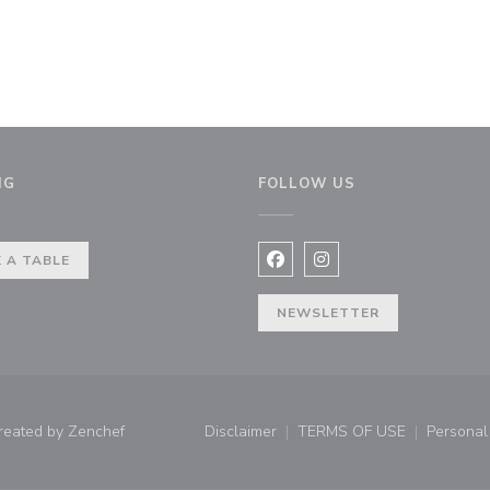
NG
FOLLOW US
ow))
 A TABLE
Facebook ((opens in a new 
Instagram ((opens in 
NEWSLETTER
((opens in a new window))
reated by
Zenchef
Disclaimer
TERMS OF USE
Personal 
((opens in a new window))
((opens in a new 