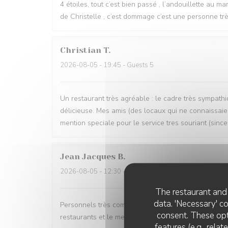
4 étoiles, tout c’est bien passé , l’andouillette au m
de Christelle , c’est dommage c’est une personne très
Christian
T
2026-08-05
- 19:45 - Guests 5
Un restaurant très agréable : le cadre très sympathi
délicieuse. Mes amis (des locaux qui ne connaissaien
mention speciale pour le service tres souriant (since
Jean Jacques
B
2026-08-05
- 12:30 - Guests 2
The restaurant and 
data. 'Necessary' c
Personnels très compétents service très à l’écoute 
consent. These opt
restaurants et le menu très bon de l’entrée au desse
features (e.g., rela