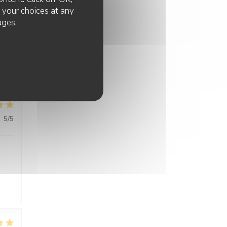
e your choices at any
ages.
:
5
/5
its
:
5
/5