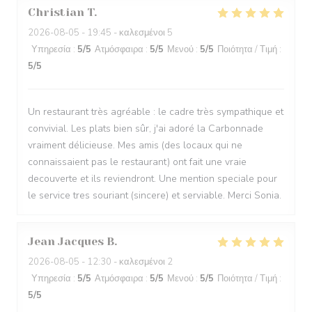
Christian
T
2026-08-05
- 19:45 - καλεσμένοι 5
Υπηρεσία
:
5
/5
Ατμόσφαιρα
:
5
/5
Μενού
:
5
/5
Ποιότητα / Τιμή
:
5
/5
Un restaurant très agréable : le cadre très sympathique et
convivial. Les plats bien sûr, j'ai adoré la Carbonnade
vraiment délicieuse. Mes amis (des locaux qui ne
connaissaient pas le restaurant) ont fait une vraie
decouverte et ils reviendront. Une mention speciale pour
le service tres souriant (sincere) et serviable. Merci Sonia.
Jean Jacques
B
2026-08-05
- 12:30 - καλεσμένοι 2
Υπηρεσία
:
5
/5
Ατμόσφαιρα
:
5
/5
Μενού
:
5
/5
Ποιότητα / Τιμή
:
5
/5