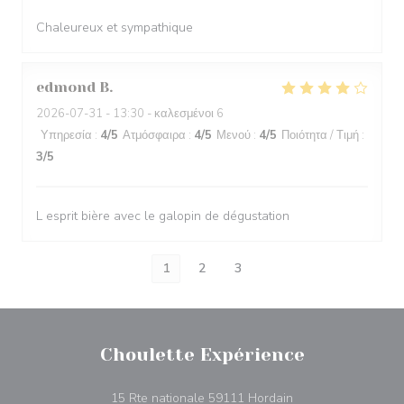
Chaleureux et sympathique
edmond
B
2026-07-31
- 13:30 - καλεσμένοι 6
Υπηρεσία
:
4
/5
Ατμόσφαιρα
:
4
/5
Μενού
:
4
/5
Ποιότητα / Τιμή
:
3
/5
L esprit bière avec le galopin de dégustation
1
2
3
Choulette Expérience
((ανοίγει σε νέο πα
15 Rte nationale 59111 Hordain