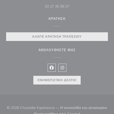
03 27 35 99 27
ΚΡΆΤΗΣΗ
ΚΆΝΤΕ ΚΡΆΤΗΣΗ ΤΡΑΠΕΖΙΟΎ
ΑΚΟΛΟΥΘΉΣΤΕ ΜΑΣ
Facebook ((ανοίγει σε νέο παράθυρ
Instagram ((ανοίγει σε νέο π
ΕΝΗΜΕΡΩΤΙΚΌ ΔΕΛΤΊΟ
© 2026 Choulette Expérience — Η ιστοσελίδα του εστιατορίου
((ανοίγει σε νέο παρά
δημιουργήθηκε από
Zenchef