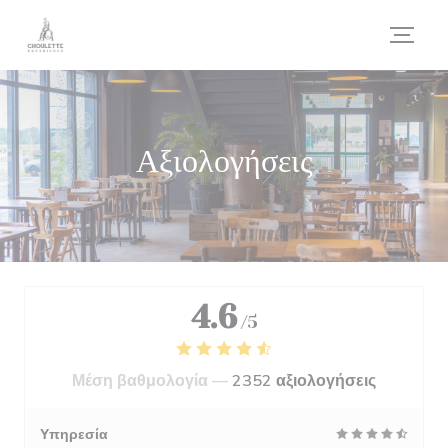
Πίνακας διαχείρισης "Μπισκότων" (Cookies)
Αξιολογήσεις
4.6
/5
Μέση βαθμολογία —
2352 αξιολογήσεις
Υπηρεσία