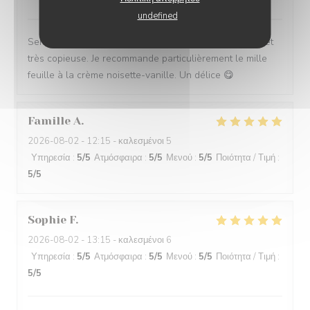
undefined
Service impeccable et convivial. Nourriture excellente et
très copieuse. Je recommande particulièrement le mille
feuille à la crème noisette-vanille. Un délice 😋
Famille
A
2026-08-02
- 12:15 - καλεσμένοι 5
Υπηρεσία
:
5
/5
Ατμόσφαιρα
:
5
/5
Μενού
:
5
/5
Ποιότητα / Τιμή
:
5
/5
Sophie
F
2026-08-02
- 13:15 - καλεσμένοι 6
Υπηρεσία
:
5
/5
Ατμόσφαιρα
:
5
/5
Μενού
:
5
/5
Ποιότητα / Τιμή
:
5
/5