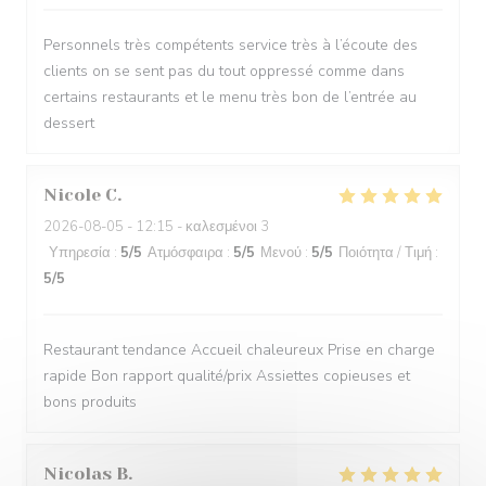
Personnels très compétents service très à l’écoute des
clients on se sent pas du tout oppressé comme dans
certains restaurants et le menu très bon de l’entrée au
dessert
Nicole
C
2026-08-05
- 12:15 - καλεσμένοι 3
Υπηρεσία
:
5
/5
Ατμόσφαιρα
:
5
/5
Μενού
:
5
/5
Ποιότητα / Τιμή
:
5
/5
Restaurant tendance Accueil chaleureux Prise en charge
rapide Bon rapport qualité/prix Assiettes copieuses et
bons produits
Nicolas
B