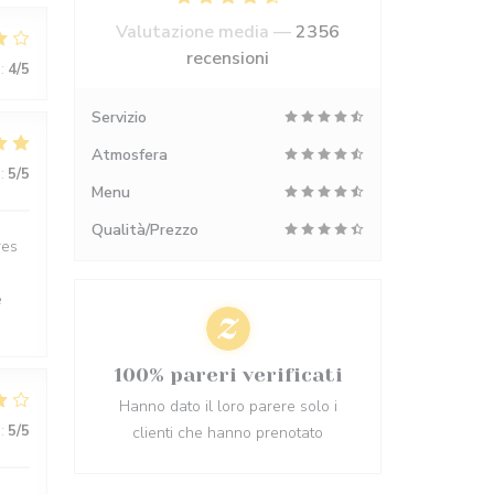
Valutazione media —
2356
recensioni
:
4
/5
Servizio
Atmosfera
:
5
/5
Menu
Qualità/Prezzo
res
e
100% pareri verificati
Hanno dato il loro parere solo i
:
5
/5
clienti che hanno prenotato