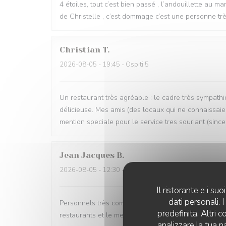
4 étoiles, tout c’est bien passé , l’andouillette au m
de Christelle , c’est dommage c’est une personne très
Christian
T
2026-08-05
- 19:45 - Ospiti 5
Un restaurant très agréable : le cadre très sympathi
délicieuse. Mes amis (des locaux qui ne connaissaien
mention speciale pour le service tres souriant (since
Jean Jacques
B
2026-08-05
- 12:30 - Ospiti 2
Il ristorante e i s
dati personali.
Personnels très compétents service très à l’écoute 
predefinita. Altri 
restaurants et le menu très bon de l’entrée au desse
analizzare la tua n