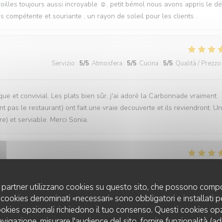
aroilles toujours aussi incroyable ☺️, petit bémol nous avons appris le d
 compétente et souriante , un rayon de soleil pour les clients .
Servizio
:
5
/5
Atmosfera
:
5
/5
Cucina
:
5
/5
Qualità / Prezzo
que et convivial. Les plats bien sûr, j'ai adoré la Carbonnade vraiment
t pas le restaurant) ont fait une vraie decouverte et ils reviendront. U
re) et serviable. Merci Sonia.
Servizio
:
5
/5
Atmosfera
:
5
/5
Cucina
:
5
/5
Qualità / Prezzo
uoi partner utilizzano cookies su questo sito, che possono compo
 I cookies denominati «necessari» sono obbligatori e installati 
des clients on se sent pas du tout oppressé comme dans certains
cookies opzionali richiedono il tuo consenso. Questi cookies o
rt
avigazione, misurare l'audience del sito, fornire funzionalità (a