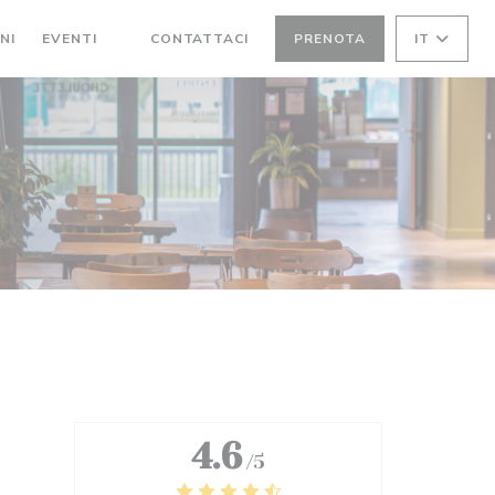
NI
EVENTI
CONTATTACI
PRENOTA
IT
((APRE UNA NUOVA FINESTRA))
4.6
/5