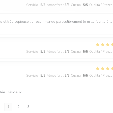
Servizio
:
5
/5
Atmosfera
:
5
/5
Cucina
:
5
/5
Qualità / Prezzo
e et très copieuse. Je recommande particulièrement le mille feuille à la
Servizio
:
5
/5
Atmosfera
:
5
/5
Cucina
:
5
/5
Qualità / Prezzo
Servizio
:
5
/5
Atmosfera
:
5
/5
Cucina
:
5
/5
Qualità / Prezzo
dée. Délicieux.
1
2
3