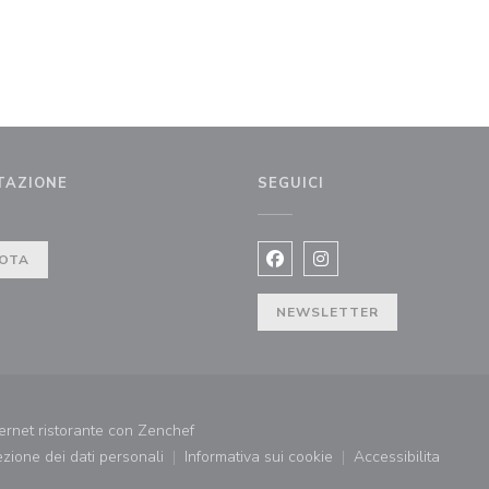
TAZIONE
SEGUICI
ra))
OTA
Facebook ((apre una nuova fi
Instagram ((apre una n
NEWSLETTER
((apre una nuova finestra))
ernet ristorante con
Zenchef
tezione dei dati personali
Informativa sui cookie
Accessibilita
((apre una nuova finestra))
((apre una nuova finestra))
((apre una nu