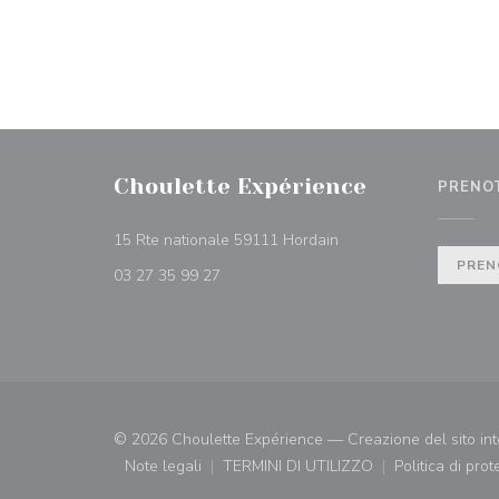
Choulette Expérience
PRENO
((apre una nuova finest
15 Rte nationale 59111 Hordain
PREN
03 27 35 99 27
© 2026 Choulette Expérience — Creazione del sito int
Note legali
TERMINI DI UTILIZZO
Politica di pro
((apre una nuova finestra))
((apre una nuova finestra))