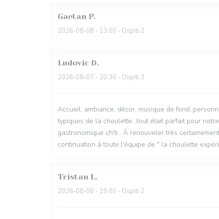
Gaetan
P
2026-08-08
- 13:00 - Ospiti 2
Ludovic
D
2026-08-07
- 20:30 - Ospiti 3
Accueil, ambiance, décor, musique de fond, personne
typiques de la choulette...tout était parfait pour no
gastronomique ch'ti . À renouveler très certainemen
continuation à toute l'équipe de " la choulette expé
Tristan
L
2026-08-06
- 19:00 - Ospiti 2