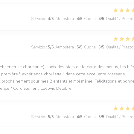
Servizio
:
4
/5
Atmosfera
:
4
/5
Cucina
:
4
/5
Qualità / Prezzo
Servizio
:
5
/5
Atmosfera
:
5
/5
Cucina
:
5
/5
Qualità / Prezzo
l(serveuse charmante), choix des plats de la carte des menus, les biè
tre première " expérience choulette " dans cette excellente brasserie
t prochainement pour mes 2 enfants et moi même. Félicitations et bonn
rience " Cordialement, Ludovic Delabre.
Servizio
:
5
/5
Atmosfera
:
4
/5
Cucina
:
5
/5
Qualità / Prezzo