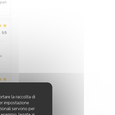
épart
:
5
/5
ne
:
5
/5
rtare la raccolta di
per impostazione
pzionali servono per
d esempio, legate ai