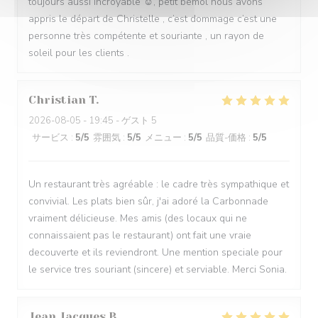
toujours aussi incroyable ☺️, petit bémol nous avons
appris le départ de Christelle , c’est dommage c’est une
personne très compétente et souriante , un rayon de
soleil pour les clients .
Christian
T
2026-08-05
- 19:45 - ゲスト 5
サービス
:
5
/5
雰囲気
:
5
/5
メニュー
:
5
/5
品質-価格
:
5
/5
Un restaurant très agréable : le cadre très sympathique et
convivial. Les plats bien sûr, j'ai adoré la Carbonnade
vraiment délicieuse. Mes amis (des locaux qui ne
connaissaient pas le restaurant) ont fait une vraie
decouverte et ils reviendront. Une mention speciale pour
le service tres souriant (sincere) et serviable. Merci Sonia.
Jean Jacques
B