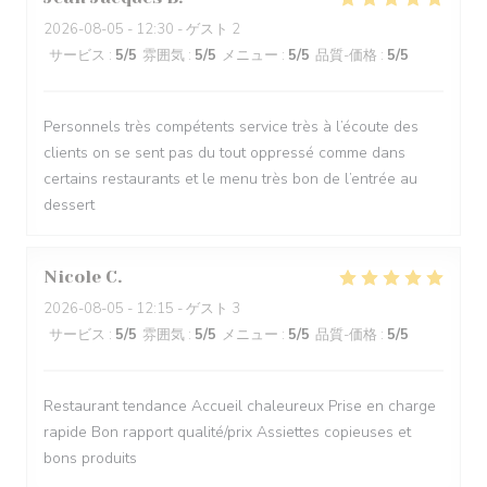
2026-08-05
- 12:30 - ゲスト 2
サービス
:
5
/5
雰囲気
:
5
/5
メニュー
:
5
/5
品質-価格
:
5
/5
Personnels très compétents service très à l’écoute des
clients on se sent pas du tout oppressé comme dans
certains restaurants et le menu très bon de l’entrée au
dessert
Nicole
C
2026-08-05
- 12:15 - ゲスト 3
サービス
:
5
/5
雰囲気
:
5
/5
メニュー
:
5
/5
品質-価格
:
5
/5
Restaurant tendance Accueil chaleureux Prise en charge
rapide Bon rapport qualité/prix Assiettes copieuses et
bons produits