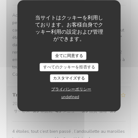
Accueil, ambiance, décor, musique de fond,
当サイトはクッキーを利用し
personnel(serveuse charmante), choix des plats de la
ております。お客様自身でク
carte des menus, les bières typiques de la choulette...tout
ッキー利用の設定および管理
était parfait pour notre première " expérience choulette "
ができます。
dans cette excellente brasserie gastronomique ch'ti . À
renouveler très certainement prochainement pour mes 2
全てに同意する
enfants et moi même. Félicitations et bonne continuation à
toute l'équipe de " la choulette expérience "
すべてのクッキーを拒否する
Cordialement, Ludovic Delabre.
カスタマイズする
プライバシーポリシー
Tristan
L
undefined
2026-08-06
- 19:00 - ゲスト 2
サービス
:
5
/5
雰囲気
:
4
/5
メニュー
:
5
/5
品質-価格
:
5
/5
4 étoiles, tout c’est bien passé , l’andouillette au maroilles