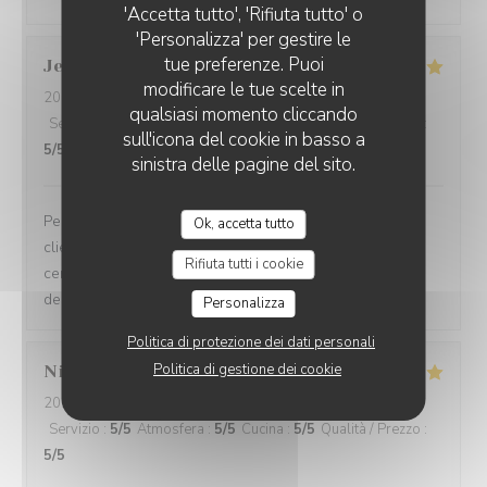
'Accetta tutto', 'Rifiuta tutto' o
'Personalizza' per gestire le
tue preferenze. Puoi
Jean Jacques
B
modificare le tue scelte in
2026-08-05
- 12:30 - Ospiti 2
qualsiasi momento cliccando
Servizio
:
5
/5
Atmosfera
:
5
/5
Cucina
:
5
/5
Qualità / Prezzo
:
sull'icona del cookie in basso a
5
/5
sinistra delle pagine del sito.
Personnels très compétents service très à l’écoute des
Ok, accetta tutto
clients on se sent pas du tout oppressé comme dans
Rifiuta tutti i cookie
certains restaurants et le menu très bon de l’entrée au
dessert
Personalizza
Politica di protezione dei dati personali
Politica di gestione dei cookie
Nicole
C
2026-08-05
- 12:15 - Ospiti 3
Servizio
:
5
/5
Atmosfera
:
5
/5
Cucina
:
5
/5
Qualità / Prezzo
:
5
/5