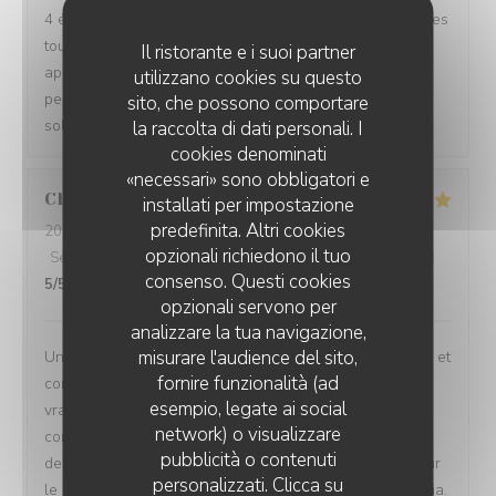
4 étoiles, tout c’est bien passé , l’andouillette au maroilles
toujours aussi incroyable ☺️, petit bémol nous avons
Il ristorante e i suoi partner
appris le départ de Christelle , c’est dommage c’est une
utilizzano cookies su questo
personne très compétente et souriante , un rayon de
sito, che possono comportare
soleil pour les clients .
la raccolta di dati personali. I
cookies denominati
«necessari» sono obbligatori e
Christian
T
installati per impostazione
predefinita. Altri cookies
2026-08-05
- 19:45 - Ospiti 5
opzionali richiedono il tuo
Servizio
:
5
/5
Atmosfera
:
5
/5
Cucina
:
5
/5
Qualità / Prezzo
:
consenso. Questi cookies
5
/5
opzionali servono per
analizzare la tua navigazione,
misurare l'audience del sito,
Un restaurant très agréable : le cadre très sympathique et
fornire funzionalità (ad
convivial. Les plats bien sûr, j'ai adoré la Carbonnade
esempio, legate ai social
vraiment délicieuse. Mes amis (des locaux qui ne
network) o visualizzare
connaissaient pas le restaurant) ont fait une vraie
pubblicità o contenuti
decouverte et ils reviendront. Une mention speciale pour
personalizzati. Clicca su
le service tres souriant (sincere) et serviable. Merci Sonia.