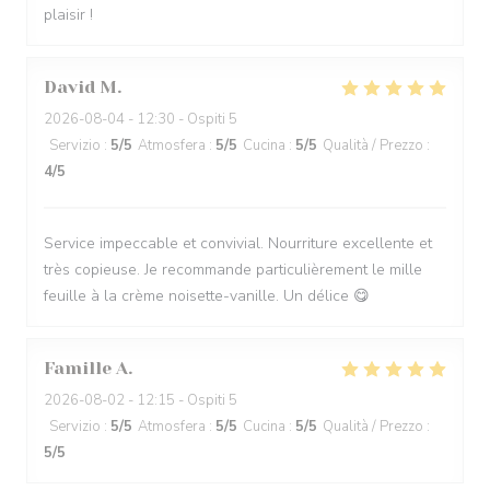
plaisir !
David
M
2026-08-04
- 12:30 - Ospiti 5
Servizio
:
5
/5
Atmosfera
:
5
/5
Cucina
:
5
/5
Qualità / Prezzo
:
4
/5
Service impeccable et convivial. Nourriture excellente et
très copieuse. Je recommande particulièrement le mille
feuille à la crème noisette-vanille. Un délice 😋
Famille
A
2026-08-02
- 12:15 - Ospiti 5
Servizio
:
5
/5
Atmosfera
:
5
/5
Cucina
:
5
/5
Qualità / Prezzo
:
5
/5