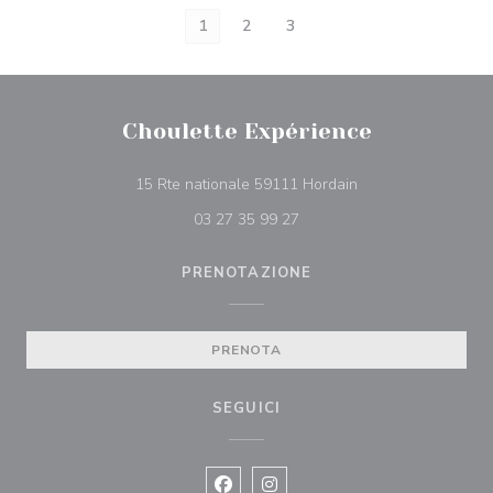
1
2
3
Choulette Expérience
((apre una nuova fin
15 Rte nationale 59111 Hordain
03 27 35 99 27
PRENOTAZIONE
PRENOTA
SEGUICI