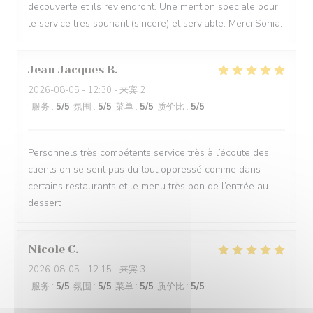
decouverte et ils reviendront. Une mention speciale pour
le service tres souriant (sincere) et serviable. Merci Sonia.
Jean Jacques
B
2026-08-05
- 12:30 - 来宾 2
服务
:
5
/5
氛围
:
5
/5
菜单
:
5
/5
质价比
:
5
/5
Personnels très compétents service très à l’écoute des
clients on se sent pas du tout oppressé comme dans
certains restaurants et le menu très bon de l’entrée au
dessert
Nicole
C
2026-08-05
- 12:15 - 来宾 3
服务
:
5
/5
氛围
:
5
/5
菜单
:
5
/5
质价比
:
5
/5