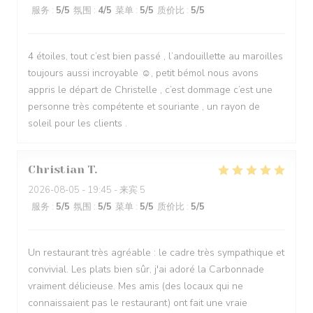
服务
:
5
/5
氛围
:
4
/5
菜单
:
5
/5
质价比
:
5
/5
4 étoiles, tout c’est bien passé , l’andouillette au maroilles
toujours aussi incroyable ☺️, petit bémol nous avons
appris le départ de Christelle , c’est dommage c’est une
personne très compétente et souriante , un rayon de
soleil pour les clients .
Christian
T
2026-08-05
- 19:45 - 来宾 5
服务
:
5
/5
氛围
:
5
/5
菜单
:
5
/5
质价比
:
5
/5
Un restaurant très agréable : le cadre très sympathique et
convivial. Les plats bien sûr, j'ai adoré la Carbonnade
vraiment délicieuse. Mes amis (des locaux qui ne
connaissaient pas le restaurant) ont fait une vraie