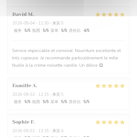
David
M
2026-08-04
- 12:30 - 来宾 5
服务
:
5
/5
氛围
:
5
/5
菜单
:
5
/5
质价比
:
4
/5
Service impeccable et convivial. Nourriture excellente et
très copieuse. Je recommande particulièrement le mille
feuille à la crème noisette-vanille. Un délice 😋
Famille
A
2026-08-02
- 12:15 - 来宾 5
服务
:
5
/5
氛围
:
5
/5
菜单
:
5
/5
质价比
:
5
/5
Sophie
F
2026-08-02
- 13:15 - 来宾 6