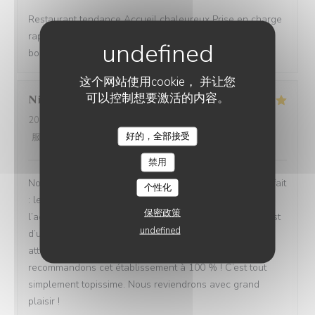
Restaurant tendance Accueil chaleureux Prise en charge
rapide Bon rapport qualité/prix Assiettes copieuses et
bons produits
这个网站使用cookie， 并让您
可以控制想要激活的内容。
Nicolas
B
2026-08-04
- 13:30 - 来宾 4
好的，全部接受
服务
:
5
/5
氛围
:
5
/5
菜单
:
5
/5
质价比
:
5
/5
禁用
Nous avons passé un excellent moment ! Tout était parfait
个性化
: les repas étaient délicieux, le service irréprochable, et
保密政策
l’accueil d’une chaleur exceptionnelle. Toute l’équipe est
undefined
d’une grande gentillesse, avec de nombreuses petites
attentions qui font vraiment la différence. Nous
recommandons cet établissement à 100 % ! C’est tout
simplement topissime. Nous reviendrons avec grand
plaisir !