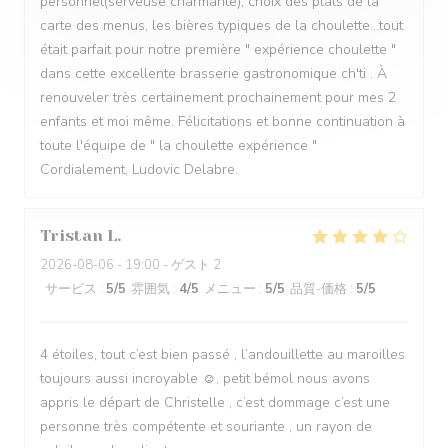
personnel(serveuse charmante), choix des plats de la
carte des menus, les bières typiques de la choulette...tout
était parfait pour notre première " expérience choulette "
dans cette excellente brasserie gastronomique ch'ti . À
renouveler très certainement prochainement pour mes 2
enfants et moi même. Félicitations et bonne continuation à
toute l'équipe de " la choulette expérience "
Cordialement, Ludovic Delabre.
Tristan
L
2026-08-06
- 19:00 - ゲスト 2
サービス
:
5
/5
雰囲気
:
4
/5
メニュー
:
5
/5
品質-価格
:
5
/5
4 étoiles, tout c’est bien passé , l’andouillette au maroilles
toujours aussi incroyable ☺️, petit bémol nous avons
appris le départ de Christelle , c’est dommage c’est une
personne très compétente et souriante , un rayon de