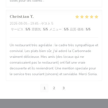
soleil pour les clients .
Christian
T
2026-08-05
- 19:45 - ゲスト 5
サービス
:
5
/5
雰囲気
:
5
/5
メニュー
:
5
/5
品質-価格
:
5
/5
Un restaurant très agréable : le cadre très sympathique et
convivial. Les plats bien sûr, j'ai adoré la Carbonnade
vraiment délicieuse. Mes amis (des locaux qui ne
connaissaient pas le restaurant) ont fait une vraie
decouverte et ils reviendront. Une mention speciale pour
le service tres souriant (sincere) et serviable. Merci Sonia.
1
2
3