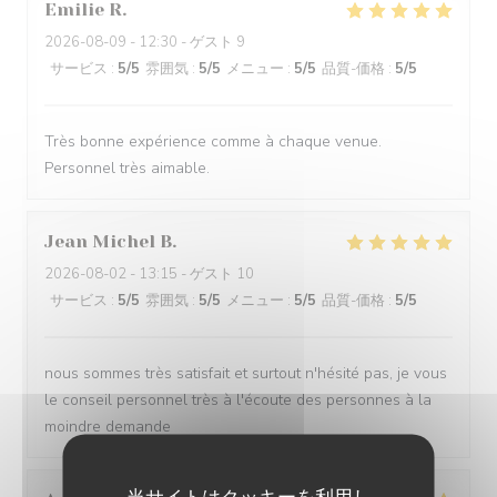
Emilie
R
2026-08-09
- 12:30 - ゲスト 9
サービス
:
5
/5
雰囲気
:
5
/5
メニュー
:
5
/5
品質-価格
:
5
/5
Très bonne expérience comme à chaque venue.
Personnel très aimable.
Jean Michel
B
2026-08-02
- 13:15 - ゲスト 10
サービス
:
5
/5
雰囲気
:
5
/5
メニュー
:
5
/5
品質-価格
:
5
/5
nous sommes très satisfait et surtout n'hésité pas, je vous
le conseil personnel très à l'écoute des personnes à la
moindre demande