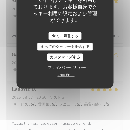
当サイトはクッキーを利用し
Anne
D
ております。お客様自身でク
2026-08-07
- 13:00 - ゲスト 4
ッキー利用の設定および管理
サービス
:
5
/5
雰囲気
:
5
/5
メニュー
:
5
/5
品質-価格
:
5
/5
ができます。
personnel qualifié, très agréable, aimable. repas excellant
全てに同意する
すべてのクッキーを拒否する
Gaetan
P
カスタマイズする
2026-08-08
- 13:00 - ゲスト 2
プライバシーポリシー
サービス
:
4
/5
雰囲気
:
4
/5
メニュー
:
4
/5
品質-価格
:
4
/5
undefined
Ludovic
D
2026-08-07
- 20:30 - ゲスト 3
サービス
:
5
/5
雰囲気
:
5
/5
メニュー
:
5
/5
品質-価格
:
5
/5
Accueil, ambiance, décor, musique de fond,