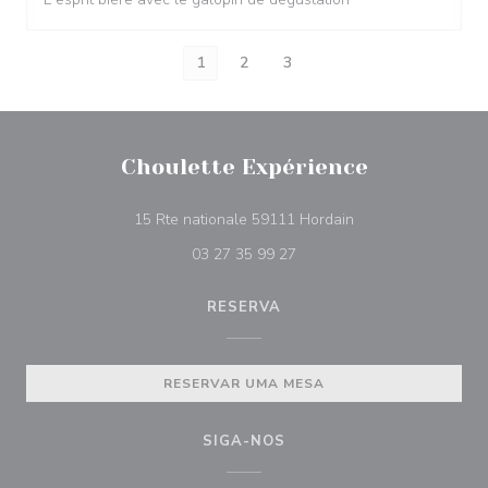
1
2
3
Choulette Expérience
((abre numa nova ja
15 Rte nationale 59111 Hordain
03 27 35 99 27
RESERVA
RESERVAR UMA MESA
SIGA-NOS