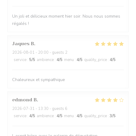
Un joli et délicieux moment hier soir. Nous nous sommes
régalés !
Jaques
B
2026-08-01
- 20:00 - guests 2
service
:
5
/5
ambience
:
4
/5
menu
:
4
/5
quality_price
:
4
/5
Chaleureux et sympathique
edmond
B
2026-07-31
- 13:30 - guests 6
service
:
4
/5
ambience
:
4
/5
menu
:
4
/5
quality_price
:
3
/5
L esprit bière avec le galopin de dégustation