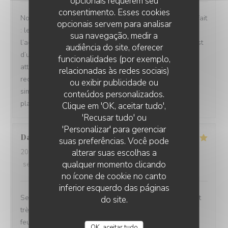
opcionais requerem seu
consentimento. Esses cookies
Nous avons passé un excellent moment ! Tout était parfait
opcionais servem para analisar
: les repas étaient délicieux, le service irréprochable, et
sua navegação, medir a
l’accueil d’une chaleur exceptionnelle. Toute l’équipe est
audiência do site, oferecer
d’une grande gentillesse, avec de nombreuses petites
funcionalidades (por exemplo,
attentions qui font vraiment la différence. Nous
relacionadas às redes sociais)
recommandons cet établissement à 100 % ! C’est tout
ou exibir publicidade ou
simplement topissime. Nous reviendrons avec grand
conteúdos personalizados.
plaisir !
Clique em 'OK, aceitar tudo',
'Recusar tudo' ou
'Personalizar' para gerenciar
David
M
suas preferências. Você pode
alterar suas escolhas a
2026-08-04
- 12:30 - guests 5
qualquer momento clicando
service
:
5
/5
ambience
:
5
/5
menu
:
5
/5
quality_price
:
4
/5
no ícone de cookie no canto
inferior esquerdo das páginas
Service impeccable et convivial. Nourriture excellente et
do site.
très copieuse. Je recommande particulièrement le mille
feuille à la crème noisette-vanille. Un délice 😋
OK, aceitar tudo