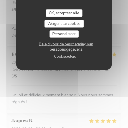
Service
:
5
/5
Atmosfeer
:
5
/5
Keuken
:
5
/5
Kwaliteit / Prijs
:
5
/5
OK, accepteer alle
Weiger alle cookies
Plat du jour trio de spécialités du Nord : excellente idée.
Personaliseer
Délicieux.
Beleid voor de bescherming van
persoonsgegevens
Estelle
K
Cookiebeleid
2026-08-01
- 19:30 - Gasten 4
Service
:
5
/5
Atmosfeer
:
5
/5
Keuken
:
5
/5
Kwaliteit / Prijs
:
5
/5
Un joli et délicieux moment hier soir. Nous nous sommes
régalés !
Jaques
B