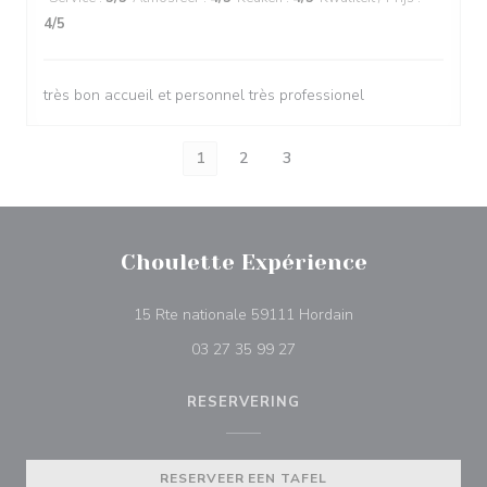
4
/5
très bon accueil et personnel très professionel
1
2
3
Choulette Expérience
((opent in een nieu
15 Rte nationale 59111 Hordain
03 27 35 99 27
RESERVERING
RESERVEER EEN TAFEL