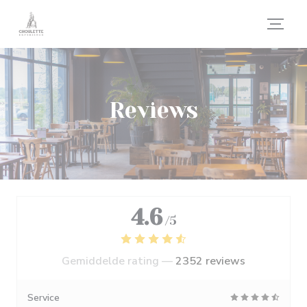
Cookies beheer paneel
Reviews
4.6
/5
Gemiddelde rating —
2352 reviews
Service