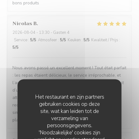
bons produits
Nicolas
B
2026-08-04
- 13:30 - Gasten 4
Service
:
5
/5
Atmosfeer
:
5
/5
Keuken
:
5
/5
Kwaliteit / Prijs
:
5
/5
Nous avons passé un excellent moment ! Tout était parfait
: les repas étaient délicieux, le service irréprochable, et
l’accueil d’une chaleur exceptionnelle. Toute l’équipe est
d’une grande gentillesse, avec de nombreuses petites
Het restaurant en zijn partners
attentions qui font vraiment la différence. Nous
gebruiken cookies op deze
recommandons cet établissement à 100 % ! C’est tout
site, wat kan leiden tot de
simplement topissime. Nous reviendrons avec grand
verzameling van
plaisir !
persoonsgegevens.
'Noodzakelijke' cookies zijn