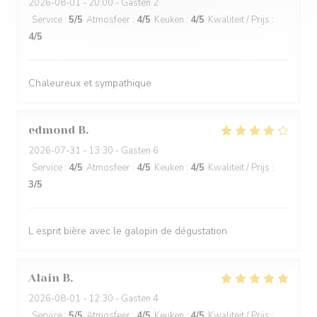
2026-08-01
- 20:00 - Gasten 2
Service
:
5
/5
Atmosfeer
:
4
/5
Keuken
:
4
/5
Kwaliteit / Prijs
:
4
/5
Chaleureux et sympathique
edmond
B
2026-07-31
- 13:30 - Gasten 6
Service
:
4
/5
Atmosfeer
:
4
/5
Keuken
:
4
/5
Kwaliteit / Prijs
:
3
/5
L esprit bière avec le galopin de dégustation
Alain
B
2026-08-01
- 12:30 - Gasten 4
Service
:
5
/5
Atmosfeer
:
4
/5
Keuken
:
4
/5
Kwaliteit / Prijs
: