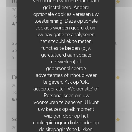
verplicht en worden standaard
David
M
geïnstalleerd. Andere
2026-08-04
- 12:30 - Gasten 5
optionele cookies vereisen uw
Service
:
5
/5
Atmosfeer
:
5
/5
Keuken
:
5
/5
Kwaliteit / Prijs
:
toestemming. Deze optionele
4
/5
cookies worden gebruikt om
uw navigatie te analyseren,
het sitepubliek te meten,
Service impeccable et convivial. Nourriture excellente et
functies te bieden (bijv.
très copieuse. Je recommande particulièrement le mille
gerelateerd aan sociale
feuille à la crème noisette-vanille. Un délice 😋
netwerken) of
gepersonaliseerde
advertenties of inhoud weer
Famille
A
te geven. Klik op 'OK,
2026-08-02
- 12:15 - Gasten 5
accepteer alle', 'Weiger alle' of
Service
:
5
/5
Atmosfeer
:
5
/5
Keuken
:
5
/5
Kwaliteit / Prijs
:
'Personaliseer' om uw
5
/5
voorkeuren te beheren. U kunt
uw keuzes op elk moment
wijzigen door op het
Sophie
F
cookiepictogram linksonder op
2026-08-02
- 13:15 - Gasten 6
de sitepagina's te klikken.