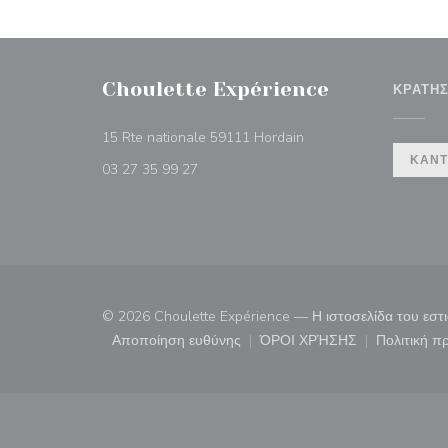
Choulette Expérience
ΚΡΆΤΗ
((ανοίγει σε νέο παράθ
15 Rte nationale 59111 Hordain
ΚΆΝΤ
03 27 35 99 27
© 2026 Choulette Expérience — Η ιστοσελίδα του εσ
Αποποίηση ευθύνης
ΌΡΟΙ ΧΡΉΣΗΣ
Πολιτική 
((ανοίγει σε νέο παράθυρο))
((ανοίγει σε νέο παρ