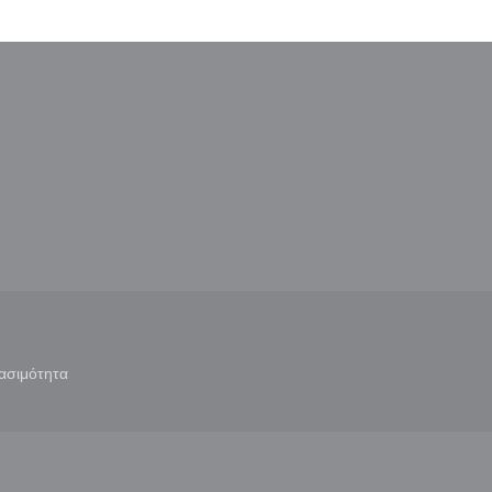
παράθυρο))
ε νέο παράθυρο))
ασιμότητα
άθυρο))
((ανοίγει σε νέο παράθυρο))