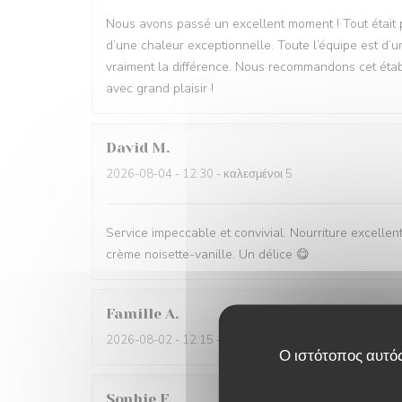
Nous avons passé un excellent moment ! Tout était parf
d’une chaleur exceptionnelle. Toute l’équipe est d’u
vraiment la différence. Nous recommandons cet étab
avec grand plaisir !
David
M
2026-08-04
- 12:30 - καλεσμένοι 5
Service impeccable et convivial. Nourriture excellent
crème noisette-vanille. Un délice 😋
Famille
A
2026-08-02
- 12:15 - καλεσμένοι 5
Ο ιστότοπος αυτός
Sophie
F