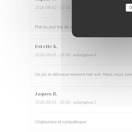
O
2026-08-02
- 13:15 - καλεσμένοι 6
Plat du jour trio de spécialités du Nord : excellente i
Estelle
K
2026-08-01
- 19:30 - καλεσμένοι 4
Un joli et délicieux moment hier soir. Nous nous so
Jaques
B
2026-08-01
- 20:00 - καλεσμένοι 2
Chaleureux et sympathique