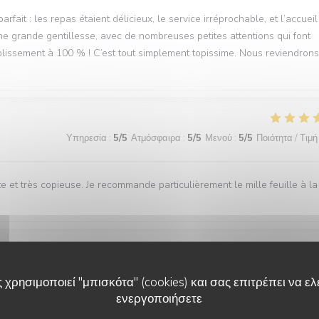
ait : les repas étaient délicieux, le service irréprochable, et l’accueil
ne grande gentillesse, avec de nombreuses petites attentions qui font
lissement à 100 % ! C’est tout simplement topissime. Nous reviendrons
Υπηρεσία
:
5
/5
Ατμόσφαιρα
:
5
/5
Μενού
:
5
/5
Ποιότητα / Τιμή
e et très copieuse. Je recommande particulièrement le mille feuille à la
Υπηρεσία
:
5
/5
Ατμόσφαιρα
:
5
/5
Μενού
:
5
/5
Ποιότητα / Τιμή
 χρησιμοποιεί "μπισκότα" (cookies) και σας επιτρέπει να ελέ
ενεργοποιήσετε