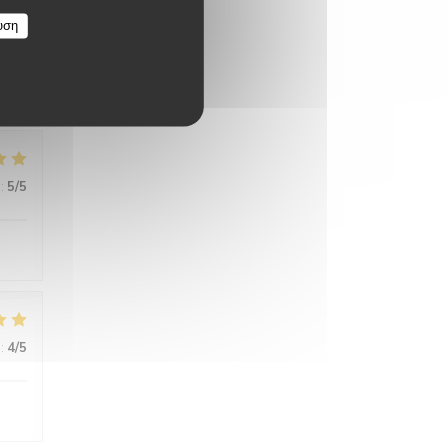
υση
:
5
/5
:
5
/5
:
4
/5