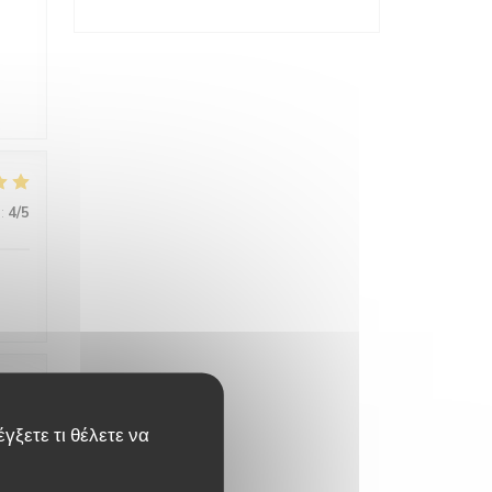
:
4
/5
:
5
/5
γξετε τι θέλετε να