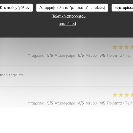
K, αποδοχή όλων
Απόρριψε όλα τα "μπισκότα" (cookies)
Εξατομίκε
Υπηρεσία
:
5
/5
Ατμόσφαιρα
:
5
/5
Μενού
:
5
/5
Ποιότητα / Τιμή
Πολιτική απορρήτου
undefined
dée. Délicieux.
Υπηρεσία
:
5
/5
Ατμόσφαιρα
:
5
/5
Μενού
:
5
/5
Ποιότητα / Τιμή
mmes régalés !
Υπηρεσία
:
5
/5
Ατμόσφαιρα
:
4
/5
Μενού
:
4
/5
Ποιότητα / Τιμή