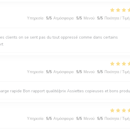
Υπηρεσία
:
5
/5
Ατμόσφαιρα
:
5
/5
Μενού
:
5
/5
Ποιότητα / Τιμή
des clients on se sent pas du tout oppressé comme dans certains
rt
Υπηρεσία
:
5
/5
Ατμόσφαιρα
:
5
/5
Μενού
:
5
/5
Ποιότητα / Τιμή
rge rapide Bon rapport qualité/prix Assiettes copieuses et bons produ
Υπηρεσία
:
5
/5
Ατμόσφαιρα
:
5
/5
Μενού
:
5
/5
Ποιότητα / Τιμή