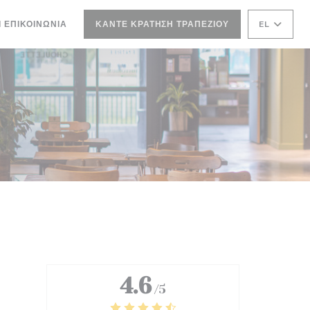
Ι ΕΠΙΚΟΙΝΩΝΊΑ
ΚΆΝΤΕ ΚΡΆΤΗΣΗ ΤΡΑΠΕΖΙΟΎ
EL
ΝΈΟ ΠΑΡΆΘΥΡΟ))
4.6
/5