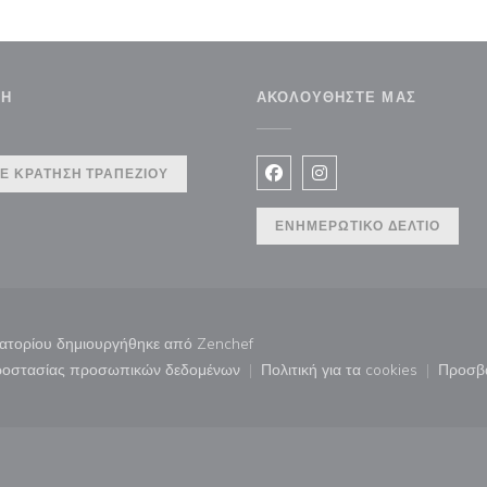
ΣΗ
ΑΚΟΛΟΥΘΉΣΤΕ ΜΑΣ
υρο))
Ε ΚΡΆΤΗΣΗ ΤΡΑΠΕΖΙΟΎ
Facebook ((ανοίγει σε νέο 
Instagram ((ανοίγει σ
ΕΝΗΜΕΡΩΤΙΚΌ ΔΕΛΤΊΟ
((ανοίγει σε νέο παράθυρο))
τιατορίου δημιουργήθηκε από
Zenchef
προστασίας προσωπικών δεδομένων
Πολιτική για τα cookies
Προσβ
άθυρο))
((ανοίγει σε νέο παράθυρο))
((ανοίγει σε νέο παρ