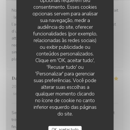
opcionais requerem seu
consentimento. Esses cookies
Nous avons passé un excellent moment ! Tout était parfait
opcionais servem para analisar
: les repas étaient délicieux, le service irréprochable, et
sua navegação, medir a
l’accueil d’une chaleur exceptionnelle. Toute l’équipe est
audiência do site, oferecer
d’une grande gentillesse, avec de nombreuses petites
funcionalidades (por exemplo,
attentions qui font vraiment la différence. Nous
relacionadas às redes sociais)
recommandons cet établissement à 100 % ! C’est tout
ou exibir publicidade ou
simplement topissime. Nous reviendrons avec grand
conteúdos personalizados.
plaisir !
Clique em 'OK, aceitar tudo',
'Recusar tudo' ou
'Personalizar' para gerenciar
David
M
suas preferências. Você pode
alterar suas escolhas a
2026-08-04
- 12:30 - guests 5
qualquer momento clicando
service
:
5
/5
ambience
:
5
/5
menu
:
5
/5
quality_price
:
4
/5
no ícone de cookie no canto
inferior esquerdo das páginas
Service impeccable et convivial. Nourriture excellente et
do site.
très copieuse. Je recommande particulièrement le mille
feuille à la crème noisette-vanille. Un délice 😋
OK, aceitar tudo