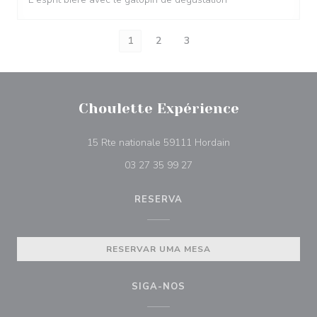
1
2
3
Choulette Expérience
((abre numa nova ja
15 Rte nationale 59111 Hordain
03 27 35 99 27
RESERVA
RESERVAR UMA MESA
SIGA-NOS