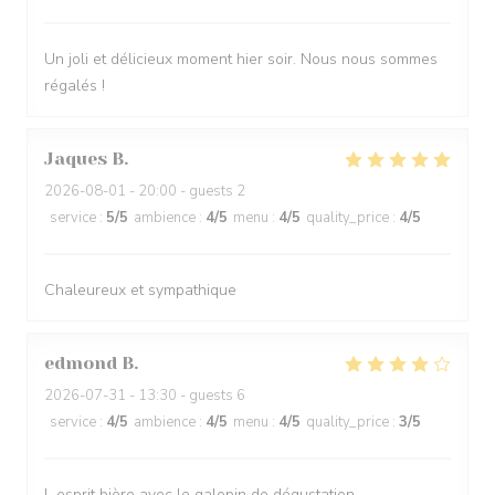
Un joli et délicieux moment hier soir. Nous nous sommes
régalés !
Jaques
B
2026-08-01
- 20:00 - guests 2
service
:
5
/5
ambience
:
4
/5
menu
:
4
/5
quality_price
:
4
/5
Chaleureux et sympathique
edmond
B
2026-07-31
- 13:30 - guests 6
service
:
4
/5
ambience
:
4
/5
menu
:
4
/5
quality_price
:
3
/5
L esprit bière avec le galopin de dégustation