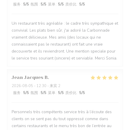
服务
:
5
/5
氛围
:
5
/5
菜单
:
5
/5
质价比
:
5
/5
Un restaurant très agréable : le cadre très sympathique et
convivial. Les plats bien sûr, j'ai adoré la Carbonnade
vraiment délicieuse. Mes amis (des locaux qui ne
connaissaient pas le restaurant) ont fait une vraie
decouverte et ils reviendront. Une mention speciale pour
le service tres souriant (sincere) et serviable. Merci Sonia.
Jean Jacques
B
2026-08-05
- 12:30 - 来宾 2
服务
:
5
/5
氛围
:
5
/5
菜单
:
5
/5
质价比
:
5
/5
Personnels très compétents service très à l’écoute des
clients on se sent pas du tout oppressé comme dans
certains restaurants et le menu très bon de l’entrée au