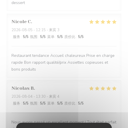
dessert
Nicole
C
2026-08-05
- 12:15 - 来宾 3
服务
:
5
/5
氛围
:
5
/5
菜单
:
5
/5
质价比
:
5
/5
Restaurant tendance Accueil chaleureux Prise en charge
rapide Bon rapport qualité/prix Assiettes copieuses et
bons produits
Nicolas
B
2026-08-04
- 13:30 - 来宾 4
服务
:
5
/5
氛围
:
5
/5
菜单
:
5
/5
质价比
:
5
/5
Nous avons passé un excellent moment ! Tout était parfait