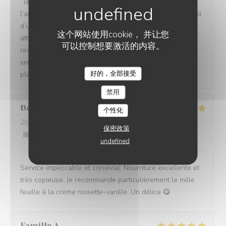
: les repas étaient délicieux, le service irréprochable, et
l’accueil d’une chaleur exceptionnelle. Toute l’équipe est
d’une grande gentillesse, avec de nombreuses petites
这个网站使用cookie， 并让您
attentions qui font vraiment la différence. Nous
可以控制想要激活的内容。
recommandons cet établissement à 100 % ! C’est tout
simplement topissime. Nous reviendrons avec grand
好的，全部接受
plaisir !
禁用
David
M
个性化
2026-08-04
- 12:30 - 来宾 5
保密政策
服务
:
5
/5
氛围
:
5
/5
菜单
:
5
/5
质价比
:
4
/5
undefined
Service impeccable et convivial. Nourriture excellente et
très copieuse. Je recommande particulièrement le mille
feuille à la crème noisette-vanille. Un délice 😋
Famille
A