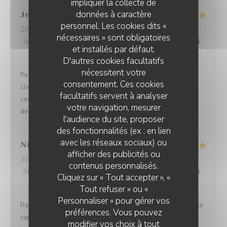
impliquer la collecte de
données à caractère
Jean Jacques
B
personnel. Les cookies dits «
2026-08-05
- 12:30 - Couverts 2
nécessaires » sont obligatoires
Service
:
5
/5
Ambiance
:
5
/5
Cuisine
:
5
/5
Qualité / Prix
:
5
/5
et installés par défaut.
D'autres cookies facultatifs
nécessitent votre
Personnels très compétents service très à l’écoute des
consentement. Ces cookies
clients on se sent pas du tout oppressé comme dans
facultatifs servent à analyser
certains restaurants et le menu très bon de l’entrée au
votre navigation, mesurer
dessert
l'audience du site, proposer
des fonctionnalités (ex : en lien
avec les réseaux sociaux) ou
Nicole
C
afficher des publicités ou
2026-08-05
- 12:15 - Couverts 3
contenus personnalisés.
Service
:
5
/5
Ambiance
:
5
/5
Cuisine
:
5
/5
Qualité / Prix
:
5
/5
Cliquez sur « Tout accepter », «
Tout refuser » ou «
Personnaliser » pour gérer vos
Restaurant tendance Accueil chaleureux Prise en charge
préférences. Vous pouvez
rapide Bon rapport qualité/prix Assiettes copieuses et
modifier vos choix à tout