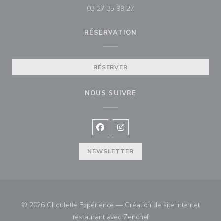
03 27 35 99 27
RÉSERVATION
RÉSERVER
NOUS SUIVRE
Facebook ((ouvre une nouvelle fenê
Instagram ((ouvre une nouvell
NEWSLETTER
© 2026 Choulette Expérience — Création de site internet
((ouvre une nouvelle fe
restaurant avec
Zenchef