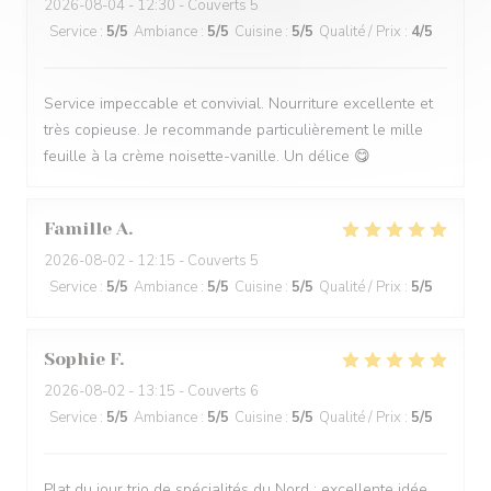
2026-08-04
- 12:30 - Couverts 5
Service
:
5
/5
Ambiance
:
5
/5
Cuisine
:
5
/5
Qualité / Prix
:
4
/5
Service impeccable et convivial. Nourriture excellente et
très copieuse. Je recommande particulièrement le mille
feuille à la crème noisette-vanille. Un délice 😋
Famille
A
2026-08-02
- 12:15 - Couverts 5
Service
:
5
/5
Ambiance
:
5
/5
Cuisine
:
5
/5
Qualité / Prix
:
5
/5
Sophie
F
2026-08-02
- 13:15 - Couverts 6
Service
:
5
/5
Ambiance
:
5
/5
Cuisine
:
5
/5
Qualité / Prix
:
5
/5
Plat du jour trio de spécialités du Nord : excellente idée.