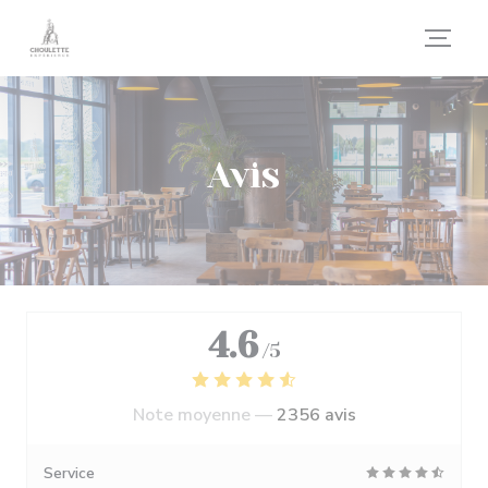
Personnalisation de vos choix en matière de cookies
Avis
4.6
/5
Note moyenne —
2356 avis
Service