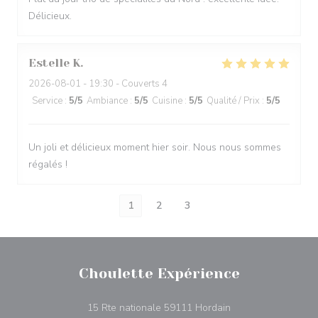
Délicieux.
Estelle
K
2026-08-01
- 19:30 - Couverts 4
Service
:
5
/5
Ambiance
:
5
/5
Cuisine
:
5
/5
Qualité / Prix
:
5
/5
Un joli et délicieux moment hier soir. Nous nous sommes
régalés !
1
2
3
Choulette Expérience
((ouvre une nouvell
15 Rte nationale 59111 Hordain