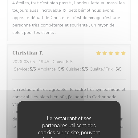
4 étoiles, tout c’est bien passé , l’andouillette au maroilles
toujours aussi incroyable ☺️, petit bémol nous avons
appris le départ de Christelle , c’est dommage c’est une
personne très compétente et souriante , un rayon de
soleil pour les clients .
Christian
T
2026-08-05
- 19:45 - Couverts 5
Service
:
5
/5
Ambiance
:
5
/5
Cuisine
:
5
/5
Qualité / Prix
:
5
/5
Un restaurant très agréable : le cadre très sympathique et
convivial. Les plats bien sûr, j'ai adoré la Carbonnade
vraiment délicieuse. Mes amis (des locaux qui ne
connaissaient pas le restaurant) ont fait une vraie
Le restaurant et ses
decouverte et ils reviendront. Une mention speciale pour
partenaires utilisent des
le service tres souriant (sincere) et serviable. Merci Sonia.
cookies sur ce site, pouvant