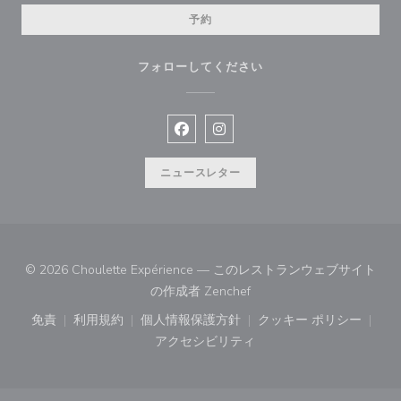
予約
フォローしてください
Facebook ((新しいウィンドウで開
Instagram ((新しいウィン
ニュースレター
© 2026 Choulette Expérience — このレストランウェブサイト
((新しいウィンドウで開きま
の作成者
Zenchef
免責
利用規約
個人情報保護方針
クッキー ポリシー
((新しいウィンドウで開きます))
((新しいウィンドウで開きます))
((新しいウィンドウで開きます))
((新しいウィン
アクセシビリティ
((新しいウィンドウで開きます))