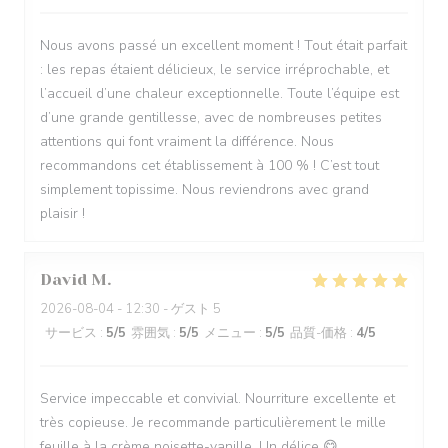
Nous avons passé un excellent moment ! Tout était parfait
: les repas étaient délicieux, le service irréprochable, et
l’accueil d’une chaleur exceptionnelle. Toute l’équipe est
d’une grande gentillesse, avec de nombreuses petites
attentions qui font vraiment la différence. Nous
recommandons cet établissement à 100 % ! C’est tout
simplement topissime. Nous reviendrons avec grand
plaisir !
David
M
2026-08-04
- 12:30 - ゲスト 5
サービス
:
5
/5
雰囲気
:
5
/5
メニュー
:
5
/5
品質-価格
:
4
/5
Service impeccable et convivial. Nourriture excellente et
très copieuse. Je recommande particulièrement le mille
feuille à la crème noisette-vanille. Un délice 😋