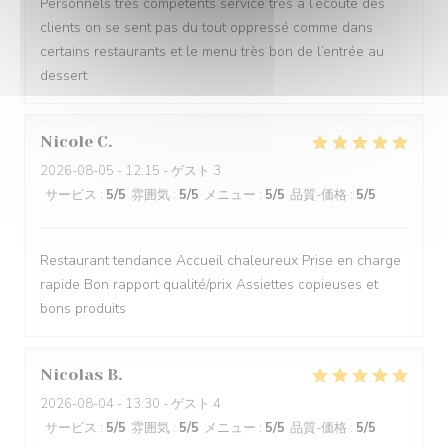
Personnels très compétents service très à l’écoute des
clients on se sent pas du tout oppressé comme dans
certains restaurants et le menu très bon de l’entrée au
dessert
Nicole
C
2026-08-05
- 12:15 - ゲスト 3
サービス
:
5
/5
雰囲気
:
5
/5
メニュー
:
5
/5
品質-価格
:
5
/5
Restaurant tendance Accueil chaleureux Prise en charge
rapide Bon rapport qualité/prix Assiettes copieuses et
bons produits
Nicolas
B
2026-08-04
- 13:30 - ゲスト 4
サービス
:
5
/5
雰囲気
:
5
/5
メニュー
:
5
/5
品質-価格
:
5
/5