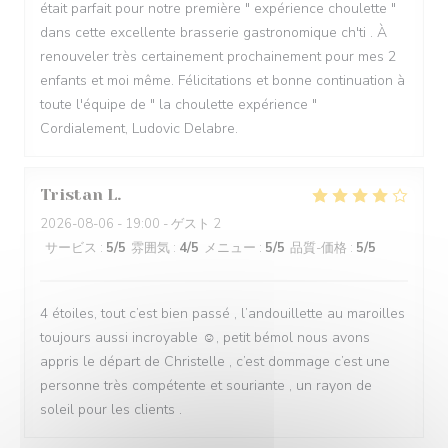
était parfait pour notre première " expérience choulette "
dans cette excellente brasserie gastronomique ch'ti . À
renouveler très certainement prochainement pour mes 2
enfants et moi même. Félicitations et bonne continuation à
toute l'équipe de " la choulette expérience "
Cordialement, Ludovic Delabre.
Tristan
L
2026-08-06
- 19:00 - ゲスト 2
サービス
:
5
/5
雰囲気
:
4
/5
メニュー
:
5
/5
品質-価格
:
5
/5
4 étoiles, tout c’est bien passé , l’andouillette au maroilles
toujours aussi incroyable ☺️, petit bémol nous avons
appris le départ de Christelle , c’est dommage c’est une
personne très compétente et souriante , un rayon de
soleil pour les clients .