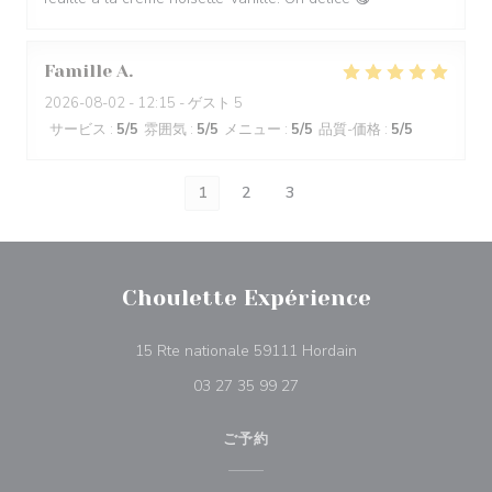
Famille
A
2026-08-02
- 12:15 - ゲスト 5
サービス
:
5
/5
雰囲気
:
5
/5
メニュー
:
5
/5
品質-価格
:
5
/5
1
2
3
Choulette Expérience
((新しいウィンドウ
15 Rte nationale 59111 Hordain
03 27 35 99 27
ご予約