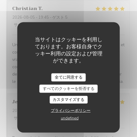
Christian
T
2026-08-05
- 19:45 - ゲスト 5
サービス
:
5
/5
雰囲気
:
5
/5
メニュー
:
5
/5
品質-価格
:
5
/5
当サイトはクッキーを利用し
Un restaurant très agréable : le cadre très sympathique et
ております。お客様自身でク
convivial. Les plats bien sûr, j'ai adoré la Carbonnade
ッキー利用の設定および管理
vraiment délicieuse. Mes amis (des locaux qui ne
ができます。
connaissaient pas le restaurant) ont fait une vraie
decouverte et ils reviendront. Une mention speciale pour
全てに同意する
le service tres souriant (sincere) et serviable. Merci Sonia.
すべてのクッキーを拒否する
カスタマイズする
Jean Jacques
B
プライバシーポリシー
2026-08-05
- 12:30 - ゲスト 2
サービス
:
5
/5
雰囲気
:
5
/5
メニュー
:
5
/5
品質-価格
:
5
/5
undefined