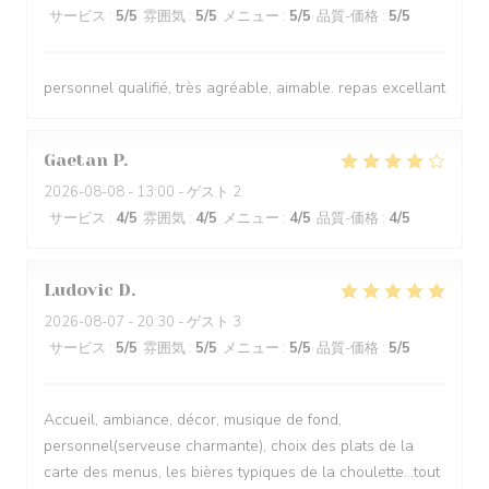
サービス
:
5
/5
雰囲気
:
5
/5
メニュー
:
5
/5
品質-価格
:
5
/5
personnel qualifié, très agréable, aimable. repas excellant
Gaetan
P
2026-08-08
- 13:00 - ゲスト 2
サービス
:
4
/5
雰囲気
:
4
/5
メニュー
:
4
/5
品質-価格
:
4
/5
Ludovic
D
2026-08-07
- 20:30 - ゲスト 3
サービス
:
5
/5
雰囲気
:
5
/5
メニュー
:
5
/5
品質-価格
:
5
/5
Accueil, ambiance, décor, musique de fond,
personnel(serveuse charmante), choix des plats de la
carte des menus, les bières typiques de la choulette...tout