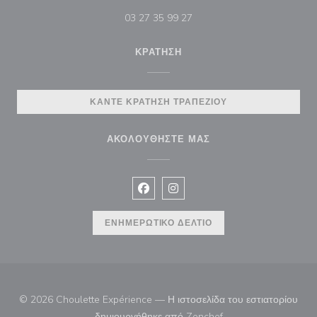
03 27 35 99 27
ΚΡΆΤΗΣΗ
ΚΆΝΤΕ ΚΡΆΤΗΣΗ ΤΡΑΠΕΖΙΟΎ
ΑΚΟΛΟΥΘΉΣΤΕ ΜΑΣ
Facebook ((ανοίγει σε νέο παράθυρ
Instagram ((ανοίγει σε νέο π
ΕΝΗΜΕΡΩΤΙΚΌ ΔΕΛΤΊΟ
© 2026 Choulette Expérience — Η ιστοσελίδα του εστιατορίου
((ανοίγει σε νέο παρά
δημιουργήθηκε από
Zenchef