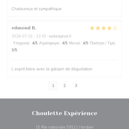
Chaleureux et sympathique
edmond
B
2026-07-31
- 13:30 - καλεσμένοι 6
Υπηρεσία
:
4
/5
Ατμόσφαιρα
:
4
/5
Μενού
:
4
/5
Ποιότητα / Τιμή
:
3
/5
L esprit bière avec le galopin de dégustation
1
2
3
Choulette Expérience
((ανοίγει σε νέο πα
15 Rte nationale 59111 Hordain