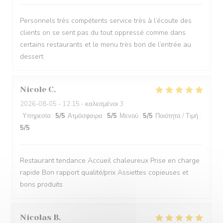
Personnels très compétents service très à l’écoute des
clients on se sent pas du tout oppressé comme dans
certains restaurants et le menu très bon de l’entrée au
dessert
Nicole
C
2026-08-05
- 12:15 - καλεσμένοι 3
Υπηρεσία
:
5
/5
Ατμόσφαιρα
:
5
/5
Μενού
:
5
/5
Ποιότητα / Τιμή
:
5
/5
Restaurant tendance Accueil chaleureux Prise en charge
rapide Bon rapport qualité/prix Assiettes copieuses et
bons produits
Nicolas
B