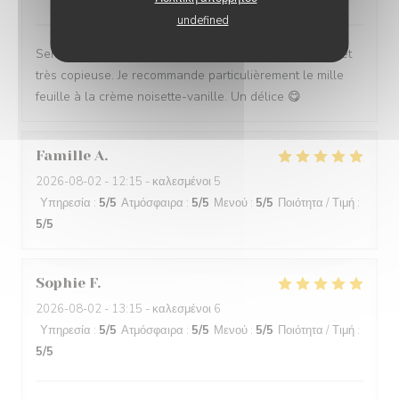
undefined
Service impeccable et convivial. Nourriture excellente et
très copieuse. Je recommande particulièrement le mille
feuille à la crème noisette-vanille. Un délice 😋
Famille
A
2026-08-02
- 12:15 - καλεσμένοι 5
Υπηρεσία
:
5
/5
Ατμόσφαιρα
:
5
/5
Μενού
:
5
/5
Ποιότητα / Τιμή
:
5
/5
Sophie
F
2026-08-02
- 13:15 - καλεσμένοι 6
Υπηρεσία
:
5
/5
Ατμόσφαιρα
:
5
/5
Μενού
:
5
/5
Ποιότητα / Τιμή
:
5
/5