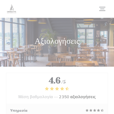
Πίνακας διαχείρισης "Μπισκότων" (Cookies)
Αξιολογήσεις
4.6
/5
Μέση βαθμολογία —
2350 αξιολογήσεις
Υπηρεσία