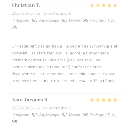
Christian
T
2026-08-05
- 19:45 - καλεσμένοι 5
Υπηρεσία
:
5
/5
Ατμόσφαιρα
:
5
/5
Μενού
:
5
/5
Ποιότητα / Τιμή
:
5
/5
Un restaurant très agréable : le cadre très sympathique et
convivial. Les plats bien sûr, j'ai adoré la Carbonnade
vraiment délicieuse. Mes amis (des locaux qui ne
connaissaient pas le restaurant) ont fait une vraie
decouverte et ils reviendront. Une mention speciale pour
le service tres souriant (sincere) et serviable. Merci Sonia.
Jean Jacques
B
2026-08-05
- 12:30 - καλεσμένοι 2
Υπηρεσία
:
5
/5
Ατμόσφαιρα
:
5
/5
Μενού
:
5
/5
Ποιότητα / Τιμή
:
5
/5