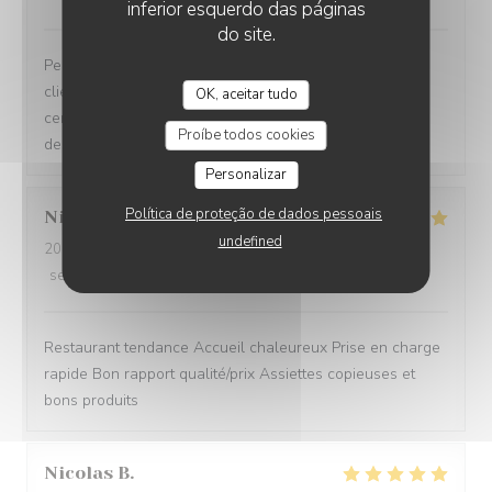
inferior esquerdo das páginas
do site.
Personnels très compétents service très à l’écoute des
clients on se sent pas du tout oppressé comme dans
OK, aceitar tudo
certains restaurants et le menu très bon de l’entrée au
Proíbe todos cookies
dessert
Personalizar
Política de proteção de dados pessoais
Nicole
C
undefined
2026-08-05
- 12:15 - guests 3
service
:
5
/5
ambience
:
5
/5
menu
:
5
/5
quality_price
:
5
/5
Restaurant tendance Accueil chaleureux Prise en charge
rapide Bon rapport qualité/prix Assiettes copieuses et
bons produits
Nicolas
B