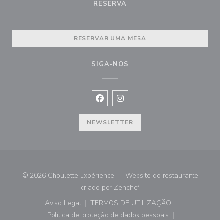
RESERVA
RESERVAR UMA MESA
SIGA-NOS
Facebook ((abre numa nova janela))
Instagram ((abre numa nova ja
NEWSLETTER
© 2026 Choulette Expérience — Website do restaurante
((abre numa nova janela))
criado por
Zenchef
Aviso Legal
TERMOS DE UTILIZAÇÃO
((abre numa nova janela))
((abre numa nova janela))
Política de proteção de dados pessoais