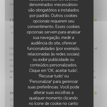
soleil pour les clients .
denominados «necessários»
são obrigatórios e instalados
por padrão. Outros cookies
Christian
T
opcionais requerem seu
consentimento. Esses cookies
2026-08-05
- 19:45 - guests 5
opcionais servem para analisar
service
:
5
/5
ambience
:
5
/5
menu
:
5
/5
quality_price
:
5
/5
sua navegação, medir a
audiência do site, oferecer
funcionalidades (por exemplo,
Un restaurant très agréable : le cadre très sympathique et
relacionadas às redes sociais)
convivial. Les plats bien sûr, j'ai adoré la Carbonnade
ou exibir publicidade ou
vraiment délicieuse. Mes amis (des locaux qui ne
conteúdos personalizados.
connaissaient pas le restaurant) ont fait une vraie
Clique em 'OK, aceitar tudo',
decouverte et ils reviendront. Une mention speciale pour
'Recusar tudo' ou
le service tres souriant (sincere) et serviable. Merci Sonia.
'Personalizar' para gerenciar
suas preferências. Você pode
alterar suas escolhas a
Jean Jacques
B
qualquer momento clicando
2026-08-05
- 12:30 - guests 2
no ícone de cookie no canto
service
:
5
/5
ambience
:
5
/5
menu
:
5
/5
quality_price
:
5
/5