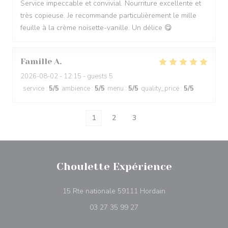
Service impeccable et convivial. Nourriture excellente et
très copieuse. Je recommande particulièrement le mille
feuille à la crème noisette-vanille. Un délice 😋
Famille
A
2026-08-02
- 12:15 - guests 5
service
:
5
/5
ambience
:
5
/5
menu
:
5
/5
quality_price
:
5
/5
1
2
3
Choulette Expérience
((abre numa nova ja
15 Rte nationale 59111 Hordain
03 27 35 99 27