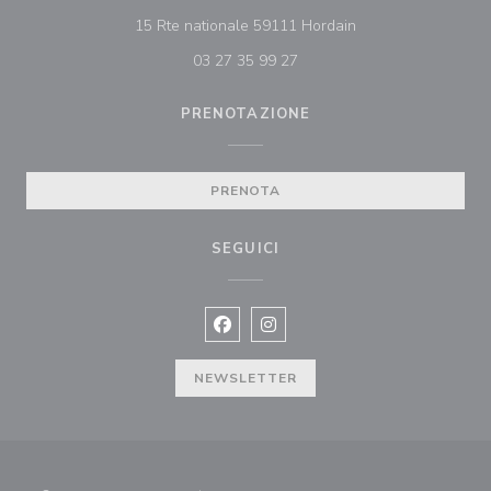
((apre una nuova fin
15 Rte nationale 59111 Hordain
03 27 35 99 27
PRENOTAZIONE
PRENOTA
SEGUICI
Facebook ((apre una nuova finestra)
Instagram ((apre una nuova fi
NEWSLETTER