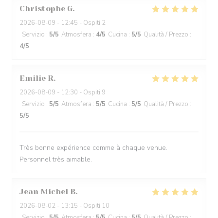
Christophe
G
2026-08-09
- 12:45 - Ospiti 2
Servizio
:
5
/5
Atmosfera
:
4
/5
Cucina
:
5
/5
Qualità / Prezzo
:
4
/5
Emilie
R
2026-08-09
- 12:30 - Ospiti 9
Servizio
:
5
/5
Atmosfera
:
5
/5
Cucina
:
5
/5
Qualità / Prezzo
:
5
/5
Très bonne expérience comme à chaque venue.
Personnel très aimable.
Jean Michel
B
2026-08-02
- 13:15 - Ospiti 10
Servizio
:
5
/5
Atmosfera
:
5
/5
Cucina
:
5
/5
Qualità / Prezzo
: