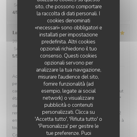
Servizio
:
4
/5
Atmosfera
:
4
/5
Cucina
:
4
/5
Qualità / Prezzo
:
sito, che possono comportare
4
/5
la raccolta di dati personali. I
cookies denominati
«necessari» sono obbligatori e
Ludovic
D
installati per impostazione
predefinita. Altri cookies
2026-08-07
- 20:30 - Ospiti 3
opzionali richiedono il tuo
Servizio
:
5
/5
Atmosfera
:
5
/5
Cucina
:
5
/5
Qualità / Prezzo
:
consenso. Questi cookies
5
/5
opzionali servono per
analizzare la tua navigazione,
Accueil, ambiance, décor, musique de fond,
misurare l'audience del sito,
fornire funzionalità (ad
personnel(serveuse charmante), choix des plats de la
esempio, legate ai social
carte des menus, les bières typiques de la choulette...tout
network) o visualizzare
était parfait pour notre première " expérience choulette "
pubblicità o contenuti
dans cette excellente brasserie gastronomique ch'ti . À
personalizzati. Clicca su
renouveler très certainement prochainement pour mes 2
'Accetta tutto', 'Rifiuta tutto' o
enfants et moi même. Félicitations et bonne continuation à
'Personalizza' per gestire le
toute l'équipe de " la choulette expérience "
tue preferenze. Puoi
Cordialement, Ludovic Delabre.