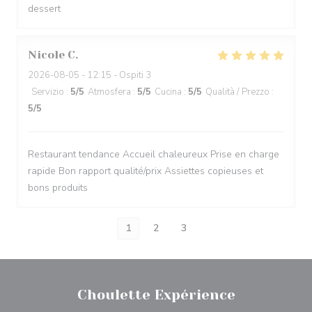
dessert
Nicole
C
2026-08-05
- 12:15 - Ospiti 3
Servizio
:
5
/5
Atmosfera
:
5
/5
Cucina
:
5
/5
Qualità / Prezzo
:
5
/5
Restaurant tendance Accueil chaleureux Prise en charge
rapide Bon rapport qualité/prix Assiettes copieuses et
bons produits
1
2
3
Choulette Expérience