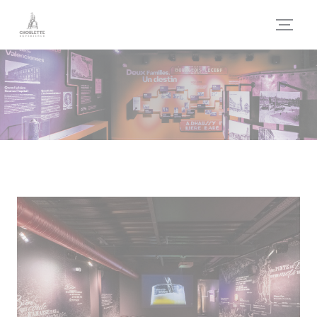
Πίνακας διαχείρισης "Μπισκότων" (Cookies)