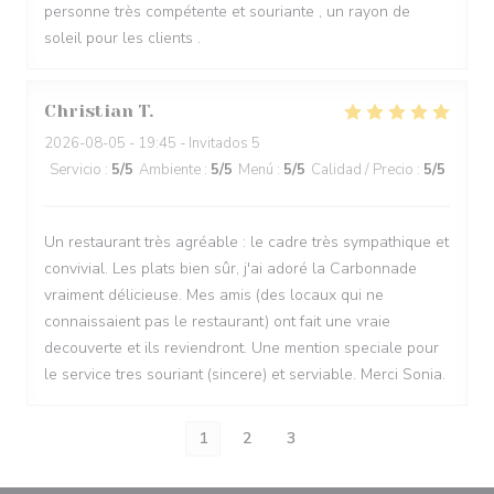
personne très compétente et souriante , un rayon de
soleil pour les clients .
Christian
T
2026-08-05
- 19:45 - Invitados 5
Servicio
:
5
/5
Ambiente
:
5
/5
Menú
:
5
/5
Calidad / Precio
:
5
/5
Un restaurant très agréable : le cadre très sympathique et
convivial. Les plats bien sûr, j'ai adoré la Carbonnade
vraiment délicieuse. Mes amis (des locaux qui ne
connaissaient pas le restaurant) ont fait une vraie
decouverte et ils reviendront. Une mention speciale pour
le service tres souriant (sincere) et serviable. Merci Sonia.
1
2
3