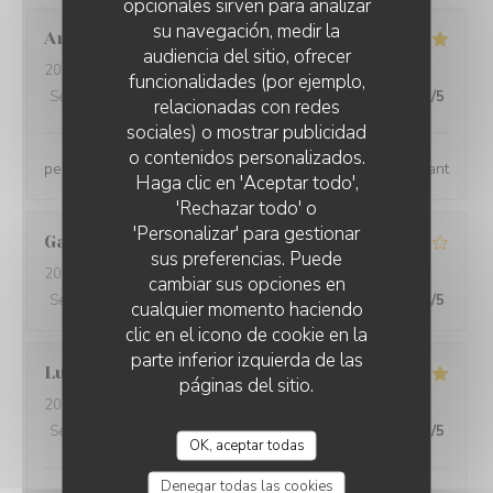
opcionales sirven para analizar
su navegación, medir la
Anne
D
audiencia del sitio, ofrecer
2026-08-07
- 13:00 - Invitados 4
funcionalidades (por ejemplo,
Servicio
:
5
/5
Ambiente
:
5
/5
Menú
:
5
/5
Calidad / Precio
:
5
/5
relacionadas con redes
sociales) o mostrar publicidad
o contenidos personalizados.
personnel qualifié, très agréable, aimable. repas excellant
Haga clic en 'Aceptar todo',
'Rechazar todo' o
'Personalizar' para gestionar
Gaetan
P
sus preferencias. Puede
2026-08-08
- 13:00 - Invitados 2
cambiar sus opciones en
Servicio
:
4
/5
Ambiente
:
4
/5
Menú
:
4
/5
Calidad / Precio
:
4
/5
cualquier momento haciendo
clic en el icono de cookie en la
parte inferior izquierda de las
Ludovic
D
páginas del sitio.
2026-08-07
- 20:30 - Invitados 3
Servicio
:
5
/5
Ambiente
:
5
/5
Menú
:
5
/5
Calidad / Precio
:
5
/5
OK, aceptar todas
Denegar todas las cookies