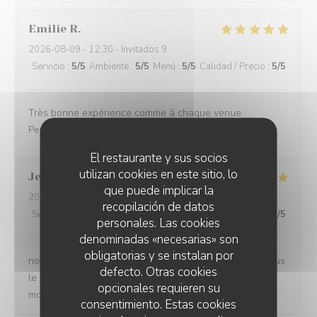
Emilie
R
2026-08-09
- 12:30 - Invitados 9
Servicio
:
5
/5
Ambiente
:
5
/5
Menú
:
5
/5
Calidad / Precio
:
5
/5
Très bonne expérience comme à chaque venue.
Personnel très aimable.
El restaurante y sus socios
utilizan cookies en este sitio, lo
Jean Michel
B
que puede implicar la
2026-08-02
- 13:15 - Invitados 10
recopilación de datos
Servicio
:
5
/5
Ambiente
:
5
/5
Menú
:
5
/5
Calidad / Precio
:
5
/5
personales. Las cookies
denominadas «necesarias» son
obligatorias y se instalan por
nous sommes très satisfait et surtout n'hésité pas, je vous
defecto. Otras cookies
le conseil personnel très à l'écoute des personnes à la
opcionales requieren su
moindre demande
consentimiento. Estas cookies