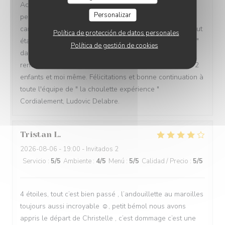
Accueil, ambiance, décor, musique de fond,
Personalizar
personnel(serveuse charmante), choix des plats de la
carte des menus, les bières typiques de la choulette...tout
Política de protección de datos personales
était parfait pour notre première " expérience choulette "
Política de gestión de cookies
dans cette excellente brasserie gastronomique ch'ti . À
renouveler très certainement prochainement pour mes 2
enfants et moi même. Félicitations et bonne continuation à
toute l'équipe de " la choulette expérience "
Cordialement, Ludovic Delabre.
Tristan
L
2026-08-06
- 19:00 - Invitados 2
Servicio
:
5
/5
Ambiente
:
4
/5
Menú
:
5
/5
Calidad / Precio
:
5
/5
4 étoiles, tout c’est bien passé , l’andouillette au maroilles
toujours aussi incroyable ☺️, petit bémol nous avons
appris le départ de Christelle , c’est dommage c’est une