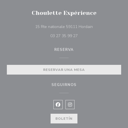
Choulette Expérience
((abre en una nuev
15 Rte nationale 59111 Hordain
03 27 35 99 27
RESERVA
RESERVAR UNA MESA
SEGUIRNOS
Facebook ((abre en una nueva vent
Instagram ((abre en una nuev
BOLETÍN